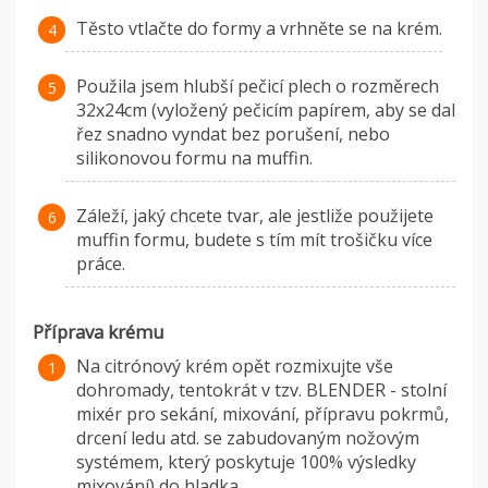
Těsto vtlačte do formy a vrhněte se na krém.
Použila jsem hlubší pečicí plech o rozměrech
32x24cm (vyložený pečicím papírem, aby se dal
řez snadno vyndat bez porušení, nebo
silikonovou formu na muffin.
Záleží, jaký chcete tvar, ale jestliže použijete
muffin formu, budete s tím mít trošičku více
práce.
Příprava krému
Na citrónový krém opět rozmixujte vše
dohromady, tentokrát v tzv. BLENDER - stolní
mixér pro sekání, mixování, přípravu pokrmů,
drcení ledu atd. se zabudovaným nožovým
systémem, který poskytuje 100% výsledky
mixování) do hladka.