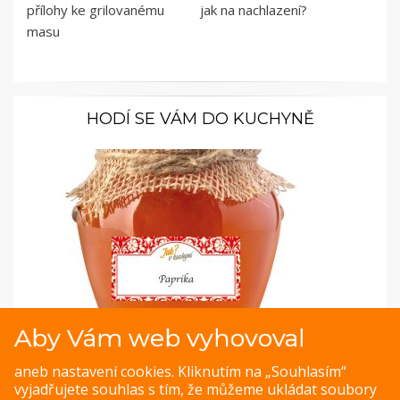
přílohy ke grilovanému
jak na nachlazení?
masu
HODÍ SE VÁM DO KUCHYNĚ
Aby Vám web vyhovoval
Samolepky pro kořenky: Retro styl pro vaše
kořenky a zavařeniny
aneb nastavení cookies. Kliknutím na „Souhlasím“
vyjadřujete souhlas s tím, že můžeme ukládat soubory