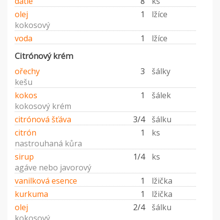
datle
8
ks
olej
1
lžíce
kokosový
voda
1
lžíce
Citrónový krém
ořechy
3
šálky
kešu
kokos
1
šálek
kokosový krém
citrónová šťáva
3/4
šálku
citrón
1
ks
nastrouhaná kůra
sirup
1/4
ks
agáve nebo javorový
vanilková esence
1
lžička
kurkuma
1
lžička
olej
2/4
šálku
kokosový