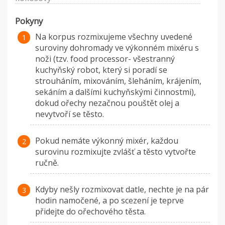
Pokyny
Na korpus rozmixujeme všechny uvedené
suroviny dohromady ve výkonném mixéru s
noži (tzv. food processor- všestranný
kuchyňský robot, který si poradí se
strouháním, mixováním, šleháním, krájením,
sekáním a dalšími kuchyňskými činnostmi),
dokud ořechy nezačnou pouštět olej a
nevytvoří se těsto.
Pokud nemáte výkonný mixér, každou
surovinu rozmixujte zvlášť a těsto vytvořte
ručně.
Kdyby nešly rozmixovat datle, nechte je na pár
hodin namočené, a po scezení je teprve
přidejte do ořechového těsta.