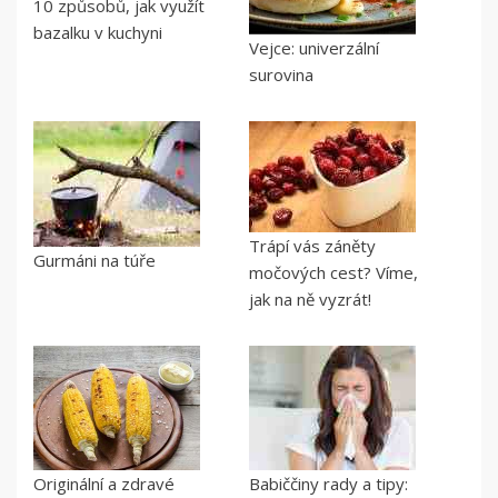
10 způsobů, jak využít
bazalku v kuchyni
Vejce: univerzální
surovina
Trápí vás záněty
Gurmáni na túře
močových cest? Víme,
jak na ně vyzrát!
Originální a zdravé
Babiččiny rady a tipy: