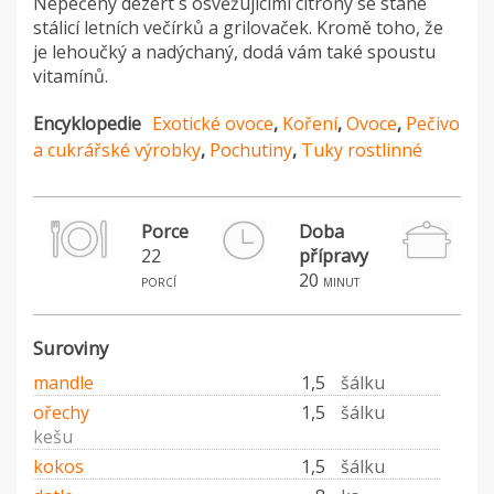
Nepečený dezert s osvěžujícími citróny se stane
stálicí letních večírků a grilovaček. Kromě toho, že
je lehoučký a nadýchaný, dodá vám také spoustu
vitamínů.
Encyklopedie
Exotické ovoce
,
Koření
,
Ovoce
,
Pečivo
a cukrářské výrobky
,
Pochutiny
,
Tuky rostlinné
Porce
Doba
22
přípravy
20
porcí
minut
Suroviny
mandle
1,5
šálku
ořechy
1,5
šálku
kešu
kokos
1,5
šálku