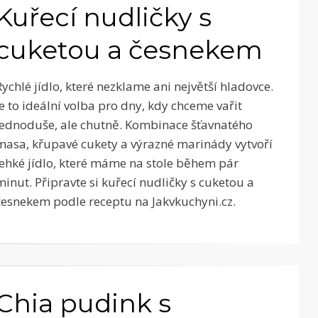
Kuřecí nudličky s
cuketou a česnekem
Rychlé jídlo, které nezklame ani největší hladovce.
Je to ideální volba pro dny, kdy chceme vařit
jednoduše, ale chutně. Kombinace šťavnatého
masa, křupavé cukety a výrazné marinády vytvoří
lehké jídlo, které máme na stole během pár
minut. Připravte si kuřecí nudličky s cuketou a
česnekem podle receptu na Jakvkuchyni.cz.
Chia pudink s