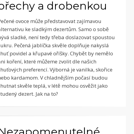
ořechy a drobenkou
Pečené ovoce může představovat zajímavou
alternativu ke sladkým dezertům. Samo o sobě
bývá sladké, není tedy třeba doslazovat spoustou
cukru. Pečená jablíčka skvěle doplňuje nakyslá
chuť povidel a křupavé oříšky. Chybět by nemělo
ani koření, které můžeme zvolit dle našich
chuťových preferencí. Výborná je vanilka, skořice
nebo kardamom. V chladnějším počasí budou
chutnat skvěle teplá, v létě mohou osvěžit jako
studený dezert. Jak na to?
Nezapomenutelné