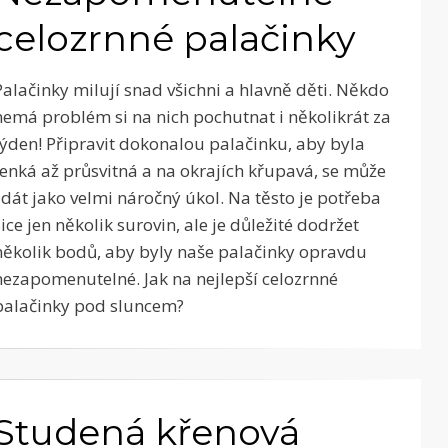
celozrnné palačinky
Palačinky milují snad všichni a hlavně děti. Někdo
nemá problém si na nich pochutnat i několikrát za
týden! Připravit dokonalou palačinku, aby byla
tenká až průsvitná a na okrajích křupavá, se může
zdát jako velmi náročný úkol. Na těsto je potřeba
sice jen několik surovin, ale je důležité dodržet
několik bodů, aby byly naše palačinky opravdu
nezapomenutelné. Jak na nejlepší celozrnné
palačinky pod sluncem?
Studená křenová