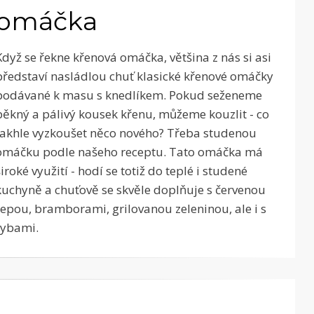
omáčka
Když se řekne křenová omáčka, většina z nás si asi
představí nasládlou chuť klasické křenové omáčky
podávané k masu s knedlíkem. Pokud seženeme
pěkný a pálivý kousek křenu, můžeme kouzlit - co
takhle vyzkoušet něco nového? Třeba studenou
omáčku podle našeho receptu. Tato omáčka má
široké využití - hodí se totiž do teplé i studené
kuchyně a chuťově se skvěle doplňuje s červenou
řepou, bramborami, grilovanou zeleninou, ale i s
rybami.