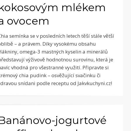
kokosovým mlékem
a ovocem
Chia semínka se v posledních letech těší stále větší
oblibě – a právem. Díky vysokému obsahu
vlákniny, omega-3 mastných kyselin a minerálů
představují výživově hodnotnou surovinu, která je
navíc vhodná pro všestranné využití. Připravte si
krémový chia pudink – osvěžující svačinku či
zdravou snídani podle receptu od Jakvkuchyni.cz!
Banánovo-jogurtové