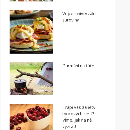
Vejce: univerzální
surovina
Gurmáni na túře
Trápí vás záněty
močových cest?
Víme, jak na ně
vyzrát!