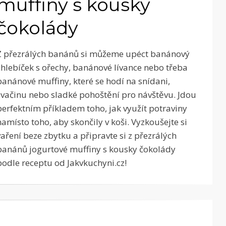
muffiny s kousky
čokolády
Z přezrálých banánů si můžeme upéct banánový
chlebíček s ořechy, banánové lívance nebo třeba
banánové muffiny, které se hodí na snídani,
svačinu nebo sladké pohoštění pro návštěvu. Jdou
perfektním příkladem toho, jak využít potraviny
namísto toho, aby skončily v koši. Vyzkoušejte si
vaření beze zbytku a připravte si z přezrálých
banánů jogurtové muffiny s kousky čokolády
podle receptu od Jakvkuchyni.cz!