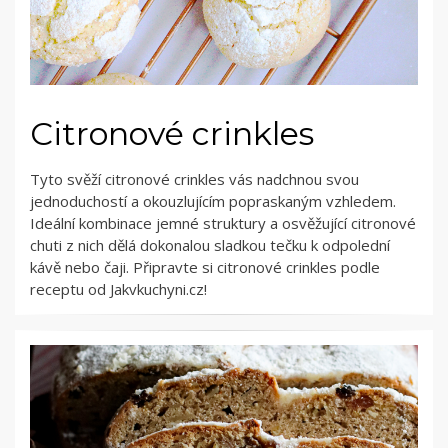
Citronové crinkles
Tyto svěží citronové crinkles vás nadchnou svou
jednoduchostí a okouzlujícím popraskaným vzhledem.
Ideální kombinace jemné struktury a osvěžující citronové
chuti z nich dělá dokonalou sladkou tečku k odpolední
kávě nebo čaji. Připravte si citronové crinkles podle
receptu od Jakvkuchyni.cz!