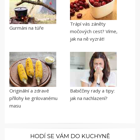
Trápí vás záněty
Gurmáni na túře
močových cest? Víme,
jak na ně vyzrát!
Originální a zdravé
Babiččiny rady a tipy:
přílohy ke grilovanému
jak na nachlazení?
masu
HODÍ SE VÁM DO KUCHYNĚ