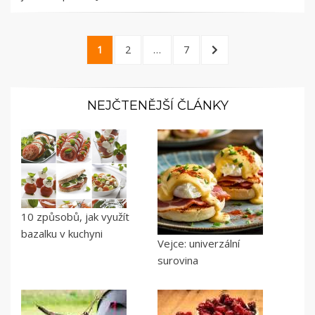
Stránkování
PAGE
PAGE
PAGE
NEXT
1
2
…
7
příspěvků
PAGE
NEJČTENĚJŠÍ ČLÁNKY
10 způsobů, jak využít
bazalku v kuchyni
Vejce: univerzální
surovina