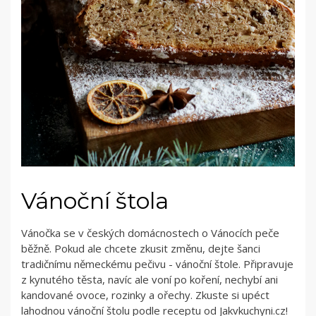
Vánoční štola
Vánočka se v českých domácnostech o Vánocích peče
běžně. Pokud ale chcete zkusit změnu, dejte šanci
tradičnímu německému pečivu - vánoční štole. Připravuje
z kynutého těsta, navíc ale voní po koření, nechybí ani
kandované ovoce, rozinky a ořechy. Zkuste si upéct
lahodnou vánoční štolu podle receptu od Jakvkuchyni.cz!