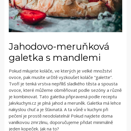
Jahodovo-meruňková
galetka s mandlemi
Pokud milujete koláče, ve kterých je velké množství
ovoce, pak musíte určitě vyzkoušet koláče “galette”.
Tvoří je tenká vrstva nepříliš sladkého těsta a spousta
ovoce, které můžeme obměňovat podle sezóny a různě
je kombinovat. Tato galetka připravená podle receptu
Jakvkuchyni.cz je plná jahod a meruněk. Galetka má lehce
nakyslou chuť a je šťavnatá. A ta vůně v kuchyni při
pečení je prostě neodolatelná! Pokud najdete doma
vanilkovou zmrzlinu, doporučujeme přidat minimálně
jeden kopeček. Jak na to?