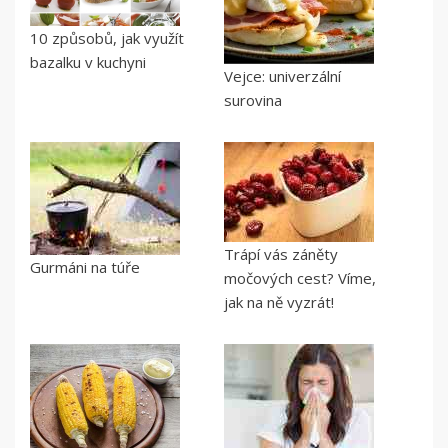
10 způsobů, jak využít
bazalku v kuchyni
Vejce: univerzální
surovina
Trápí vás záněty
Gurmáni na túře
močových cest? Víme,
jak na ně vyzrát!