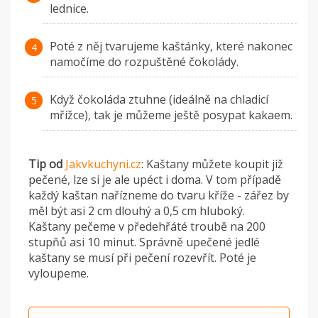
lednice.
Poté z něj tvarujeme kaštánky, které nakonec
namočíme do rozpuštěné čokolády.
Když čokoláda ztuhne (ideálně na chladicí
mřížce), tak je můžeme ještě posypat kakaem.
Tip od
Jakvkuchyni.cz
: Kaštany můžete koupit již
pečené, lze si je ale upéct i doma. V tom případě
každý kaštan nařízneme do tvaru kříže - zářez by
měl být asi 2 cm dlouhý a 0,5 cm hluboký.
Kaštany pečeme v předehřáté troubě na 200
stupňů asi 10 minut. Správně upečené jedlé
kaštany se musí při pečení rozevřít. Poté je
vyloupeme.