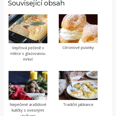
Související obsah
Citronové pusinky
Vepřová pečeně v
mléce s glazovanou
mrkví
Nepečené arašídové
Tradiční jabkance
kuličky s ovesnými
vločkami