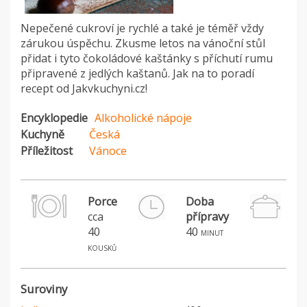
Nepečené cukroví je rychlé a také je téměř vždy
zárukou úspěchu. Zkusme letos na vánoční stůl
přidat i tyto čokoládové kaštánky s příchutí rumu
připravené z jedlých kaštanů. Jak na to poradí
recept od Jakvkuchyni.cz!
Encyklopedie
Alkoholické nápoje
Kuchyně
Česká
Příležitost
Vánoce
Porce
Doba
cca
přípravy
40
40
minut
kousků
Suroviny