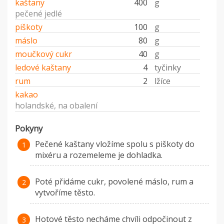
kaštany
400
g
pečené jedlé
piškoty
100
g
máslo
80
g
moučkový cukr
40
g
ledové kaštany
4
tyčinky
rum
2
lžíce
kakao
holandské, na obalení
Pokyny
Pečené kaštany vložíme spolu s piškoty do
mixéru a rozemeleme je dohladka.
Poté přidáme cukr, povolené máslo, rum a
vytvoříme těsto.
Hotové těsto necháme chvíli odpočinout z