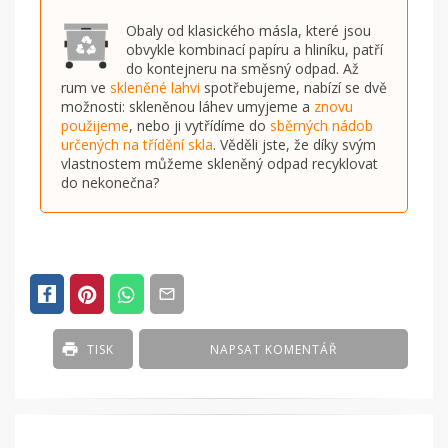
Obaly od klasického másla, které jsou
obvykle kombinací papíru a hliníku, patří
do kontejneru na směsný odpad. Až
rum ve
skleněné lahvi
spotřebujeme, nabízí se dvě
možnosti: skleněnou láhev umyjeme a
znovu
použijeme
, nebo ji vytřídíme do
sběrných nádob
určených na třídění skla
. Věděli jste, že díky svým
vlastnostem můžeme skleněný odpad recyklovat
do nekonečna?
TISK
NAPSAT KOMENTÁŘ