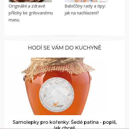
Originální a zdravé
Babiččiny rady a tipy:
přílohy ke grilovanému
jak na nachlazení?
masu
HODÍ SE VÁM DO KUCHYNĚ
Samolepky pro kořenky: Šedé patina - popiš,
jak chceš