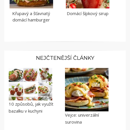
Křupavý a šťavnatý
Domácí šípkový sirup
domácí hamburger
NEJČTENĚJŠÍ ČLÁNKY
10 způsobů, jak využít
bazalku v kuchyni
Vejce: univerzální
surovina