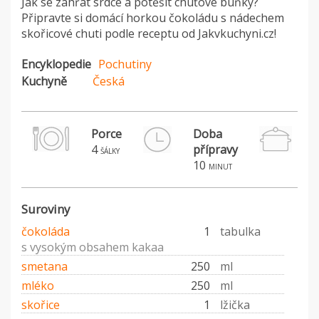
Jak se zahřát srdce a potěšit chuťové buňky?
Připravte si domácí horkou čokoládu s nádechem
skořicové chuti podle receptu od Jakvkuchyni.cz!
Encyklopedie
Pochutiny
Kuchyně
Česká
Porce
Doba
4
přípravy
šálky
10
minut
Suroviny
čokoláda
1
tabulka
s vysokým obsahem kakaa
smetana
250
ml
mléko
250
ml
skořice
1
lžička