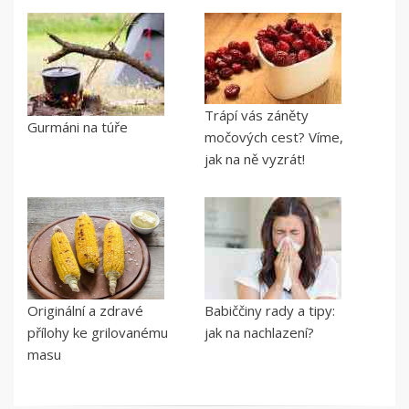
Trápí vás záněty
Gurmáni na túře
močových cest? Víme,
jak na ně vyzrát!
Originální a zdravé
Babiččiny rady a tipy:
přílohy ke grilovanému
jak na nachlazení?
masu