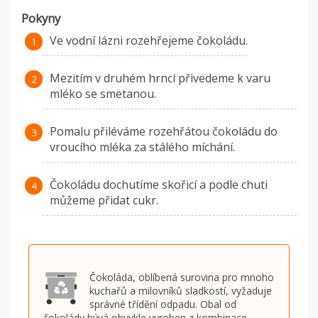
Pokyny
Ve vodní lázni rozehřejeme čokoládu.
Mezitím v druhém hrnci přivedeme k varu
mléko se smetanou.
Pomalu přiléváme rozehřátou čokoládu do
vroucího mléka za stálého míchání.
Čokoládu dochutíme skořicí a podle chuti
můžeme přidat cukr.
Čokoláda, oblíbená surovina pro mnoho
kuchařů a milovníků sladkostí, vyžaduje
správné třídění odpadu. Obal od
čokolády bývá obvykle vyroben z kombinace