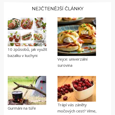
NEJČTENĚJŠÍ ČLÁNKY
10 způsobů, jak využít
bazalku v kuchyni
Vejce: univerzální
surovina
Trápí vás záněty
Gurmáni na túře
močových cest? Víme,