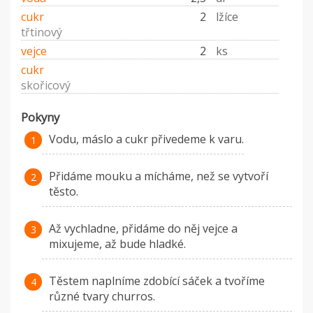
cukr
2
lžíce
třtinový
vejce
2
ks
cukr
skořicový
Pokyny
Vodu, máslo a cukr přivedeme k varu.
Přidáme mouku a mícháme, než se vytvoří
těsto.
Až vychladne, přidáme do něj vejce a
mixujeme, až bude hladké.
Těstem naplníme zdobící sáček a tvoříme
různé tvary churros.