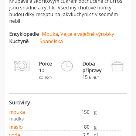
Křupavé a skořicovým cukrem dochucené churros
jsou snadné a rychlé. Všechny chuťové buňky
budou díky receptu na Jakvkuchyni.cz v sedmém
nebi!
Encyklopedie
Mouka
,
Vejce a vaječné výrobky
Kuchyně
Španělská
Porce
Doba
10
přípravy
15
kousků
minut
Suroviny
mouka
150
g
hladká
máslo
80
g
voda
2,5
dl