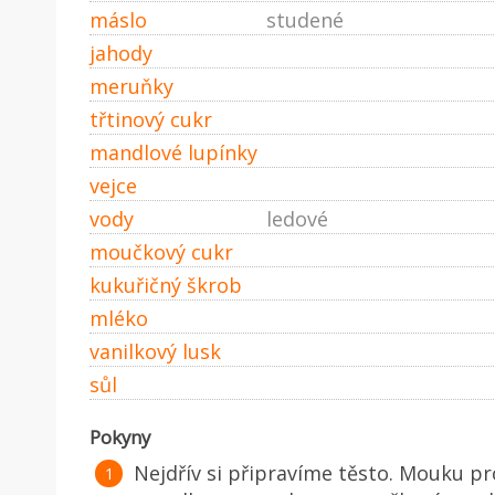
máslo
studené
jahody
meruňky
třtinový cukr
mandlové lupínky
vejce
vody
ledové
moučkový cukr
kukuřičný škrob
mléko
vanilkový lusk
sůl
Pokyny
Nejdřív si připravíme těsto. Mouku pr