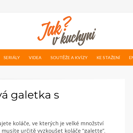
SERIÁLY
VIDEA
SOUTĚŽE A KVÍZY
KE STAŽENÍ
E
 galetka s
jete koláče, ve kterých je velké množství
 musíte určitě vyzkoušet koláče “galette”.