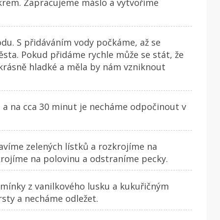
em. Zapracujeme máslo a vytvoříme
odu. S přidáváním vody počkáme, až se
ěsta. Pokud přidáme rychle může se stát, že
 krásně hladké a měla by nám vzniknout
e a na cca 30 minut je necháme odpočinout v
víme zelených lístků a rozkrojíme na
krojíme na polovinu a odstraníme pecky.
ínky z vanilkového lusku a kukuřičným
sty a necháme odležet.