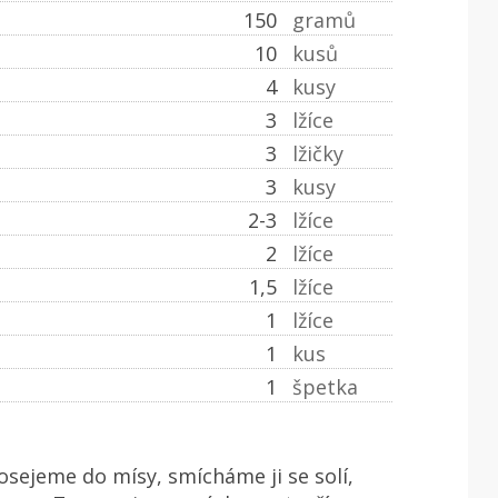
150
gramů
10
kusů
4
kusy
3
lžíce
3
lžičky
3
kusy
2-3
lžíce
2
lžíce
1,5
lžíce
1
lžíce
1
kus
1
špetka
osejeme do mísy, smícháme ji se solí,