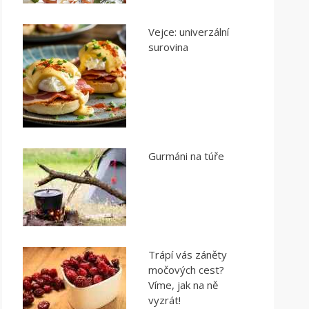
Vejce: univerzální
surovina
Gurmáni na túře
Trápí vás záněty
močových cest?
Víme, jak na ně
vyzrát!