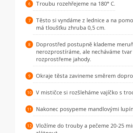
Troubu rozehřejeme na 180° C.
Těsto si vyndáme z lednice a na pomo
má tloušťku zhruba 0,5 cm.
Doprostřed postupně klademe meruňky
nerozprostíráme, ale necháváme tvar 
rozprostřeme jahody.
Okraje těsta zavineme směrem dopro
V mističce si rozšleháme vajíčko s tr
Nakonec posypeme mandlovými lupín
Vložíme do trouby a pečeme 20-25 m
zlátnout.