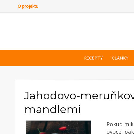
O projektu
RECEPTY
ČLÁNKY
Jahodovo-meruňková
mandlemi
Pokud milu
ovoce, pak