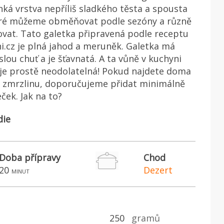
enká vrstva nepříliš sladkého těsta a spousta
eré můžeme obměňovat podle sezóny a různě
vat. Tato galetka připravená podle receptu
i.cz je plná jahod a meruněk. Galetka má
slou chuť a je šťavnatá. A ta vůně v kuchyni
 je prostě neodolatelná! Pokud najdete doma
u zmrzlinu, doporučujeme přidat minimálně
ček. Jak na to?
die
Doba přípravy
Chod
20
Dezert
minut
250
gramů