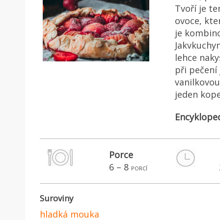
Tvoří je t
ovoce, kt
je kombino
Jakvkuchyn
lehce naky
při pečení
vanilkovo
jeden kope
Encyklope
Porce
6 – 8
porcí
Suroviny
hladká mouka