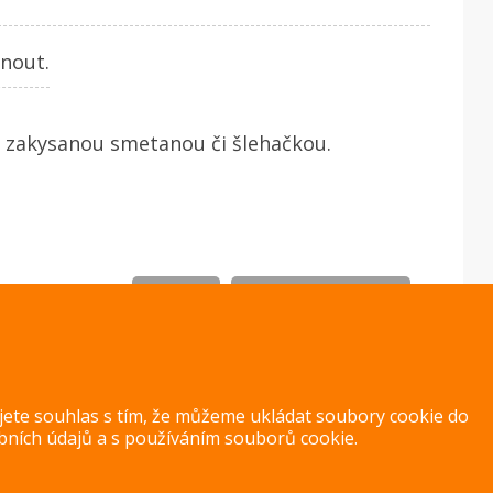
nout.
, zakysanou smetanou či šlehačkou.
TISK
NAPSAT KOMENTÁŘ
ujete souhlas s tím, že můžeme ukládat soubory cookie do
bních údajů
a s
používáním souborů cookie
.