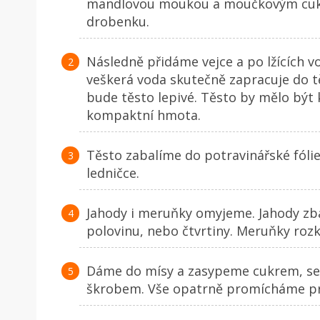
mandlovou moukou a moučkovým cukr
drobenku.
Následně přidáme vejce a po lžících v
veškerá voda skutečně zapracuje do t
bude těsto lepivé. Těsto by mělo být
kompaktní hmota.
Těsto zabalíme do potravinářské fóli
ledničce.
Jahody i meruňky omyjeme. Jahody zba
polovinu, nebo čtvrtiny. Meruňky roz
Dáme do mísy a zasypeme cukrem, sem
škrobem. Vše opatrně promícháme pr