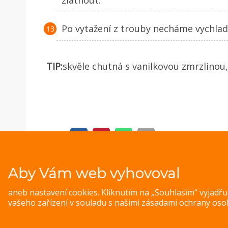
Po vytažení z trouby necháme vychlad
TIP:
skvěle chutná s vanilkovou zmrzlinou
SDÍLET:
Aby Vám web vyhovoval
aneb nastavení cookies. Kliknutím na „Souhlasím“ vyjadř
vašeho zařízení v souladu s našimi
zásadami ochrany oso