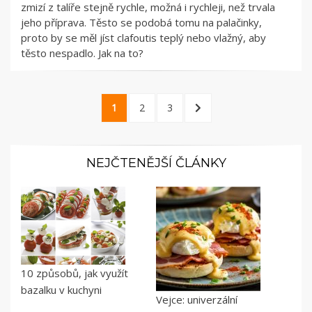
zmizí z talíře stejně rychle, možná i rychleji, než trvala
jeho příprava. Těsto se podobá tomu na palačinky,
proto by se měl jíst clafoutis teplý nebo vlažný, aby
těsto nespadlo. Jak na to?
Stránkování
PAGE
PAGE
PAGE
NEXT
1
2
3
příspěvků
PAGE
NEJČTENĚJŠÍ ČLÁNKY
10 způsobů, jak využít
bazalku v kuchyni
Vejce: univerzální