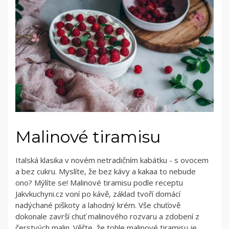
Malinové tiramisu
Italská klasika v novém netradičním kabátku - s ovocem
a bez cukru. Myslíte, že bez kávy a kakaa to nebude
ono? Mýlíte se! Malinové tiramisu podle receptu
Jakvkuchyni.cz voní po kávě, základ tvoří domácí
nadýchané piškoty a lahodný krém. Vše chuťově
dokonale završí chuť malinového rozvaru a zdobení z
čerstvých malin. Věřte, že tohle malinové tiramisu je