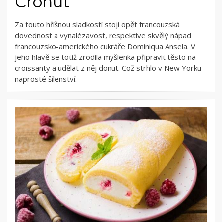
Cronut
Za touto hříšnou sladkostí stojí opět francouzská
dovednost a vynalézavost, respektive skvělý nápad
francouzsko-amerického cukráře Dominiqua Ansela. V
jeho hlavě se totiž zrodila myšlenka připravit těsto na
croissanty a udělat z něj donut. Což strhlo v New Yorku
naprosté šílenství.