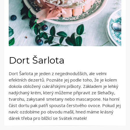
Dort Šarlota
Dort Šarlota je jeden z nejjednodušších, ale velmi
efektních dezertů. Poznáte jej podle toho, že je kolem
dokola obložený cukrářskými piškoty. Základem je lehký
nadýchaný krém, který můžeme připravit ze šlehačky,
tvarohu, zakysané smetany nebo mascarpone. Na horní
část dortu pak patří spousta čerstvého ovoce. Pokud jej
navíc ozdobíme po obvodu mašlí, hned máme krásný
dárek třeba pro blížící se Svátek matek!