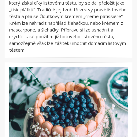
který získal díky listovému těstu, by se dal přeložit jako
„tisíc plátků“. Tradičně jej tvoří tři vrstvy právě listového
těsta a plní se žloutkovým krémem „crème pâtissière“.
Krém lze nahradit například šlehačkou, nebo krémem z
mascarpone, a šlehačky. Přípravu si lze usnadnit a
urychlit také použitím již hotového listového těsta,
samozřejmě však lze zážitek umocnit domácím listovým
těstem.