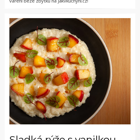
vaření beze zbytku na Jakvkuchyni.cz!
Sladká rýže s vanilkou,