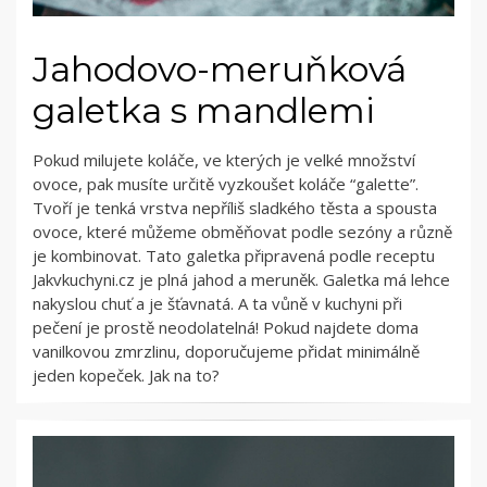
Jahodovo-meruňková
galetka s mandlemi
Pokud milujete koláče, ve kterých je velké množství
ovoce, pak musíte určitě vyzkoušet koláče “galette”.
Tvoří je tenká vrstva nepříliš sladkého těsta a spousta
ovoce, které můžeme obměňovat podle sezóny a různě
je kombinovat. Tato galetka připravená podle receptu
Jakvkuchyni.cz je plná jahod a meruněk. Galetka má lehce
nakyslou chuť a je šťavnatá. A ta vůně v kuchyni při
pečení je prostě neodolatelná! Pokud najdete doma
vanilkovou zmrzlinu, doporučujeme přidat minimálně
jeden kopeček. Jak na to?