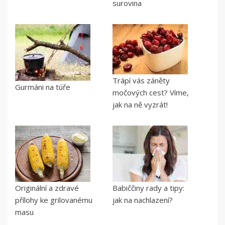
surovina
Trápí vás záněty
Gurmáni na túře
močových cest? Víme,
jak na ně vyzrát!
Originální a zdravé
Babiččiny rady a tipy:
přílohy ke grilovanému
jak na nachlazení?
masu