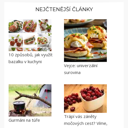
NEJČTENĚJŠÍ ČLÁNKY
10 způsobů, jak využít
bazalku v kuchyni
Vejce: univerzální
surovina
Trápí vás záněty
Gurmáni na túře
močových cest? Víme,