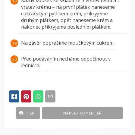
Každý kousek se skládá ze 3 vrstev těsta a 2
vrstev krému – na první plátek naneseme
cukrářským pytlíkem krém, přikryjeme
druhým plátkem, opět naneseme krém a
nakonec přikryjeme posledním plátkem.
Na závěr poprášíme moučkovým cukrem.
Před podáváním necháme odpočinout v
ledničce.
TISK
NAPSAT KOMENTÁŘ