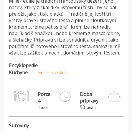
Mille-feuille je tradiční francouzský dezert. Jeho
název, který získal díky listovému těstu, by se dal
přeložit jako „tisíc plátků“. Tradičně jej tvoří tři
vrstvy právě listového těsta a plní se žloutkovým
krémem „crème pâtissière“. Krém lze nahradit
například šlehačkou, nebo krémem z mascarpone,
a šlehačky. Přípravu si lze usnadnit a urychlit také
použitím již hotového listového těsta, samozřejmě
však lze zážitek umocnit domácím listovým těstem.
Encyklopedie
Kuchyně
Francouzská
Porce
Doba
4
přípravy
50
porce
minut
Suroviny