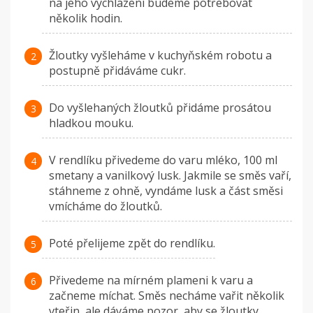
na jeho vychlazení budeme potřebovat
několik hodin.
Žloutky vyšleháme v kuchyňském robotu a
postupně přidáváme cukr.
Do vyšlehaných žloutků přidáme prosátou
hladkou mouku.
V rendlíku přivedeme do varu mléko, 100 ml
smetany a vanilkový lusk. Jakmile se směs vaří,
stáhneme z ohně, vyndáme lusk a část směsi
vmícháme do žloutků.
Poté přelijeme zpět do rendlíku.
Přivedeme na mírném plameni k varu a
začneme míchat. Směs necháme vařit několik
vteřin, ale dáváme pozor, aby se žloutky