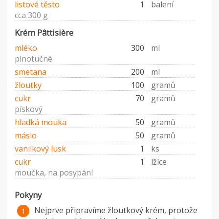
listové těsto
1
balení
cca 300 g
Krém Pâttisière
mléko
300
ml
plnotučné
smetana
200
ml
žloutky
100
gramů
cukr
70
gramů
pískový
hladká mouka
50
gramů
máslo
50
gramů
vanilkový lusk
1
ks
cukr
1
lžíce
moučka, na posypání
Pokyny
Nejprve připravíme žloutkový krém, protože