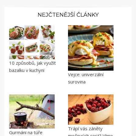
NEJČTENĚJŠÍ ČLÁNKY
10 způsobů, jak využít
bazalku v kuchyni
Vejce: univerzální
surovina
Trápí vás záněty
Gurmáni na túře
močových cest? Víme,