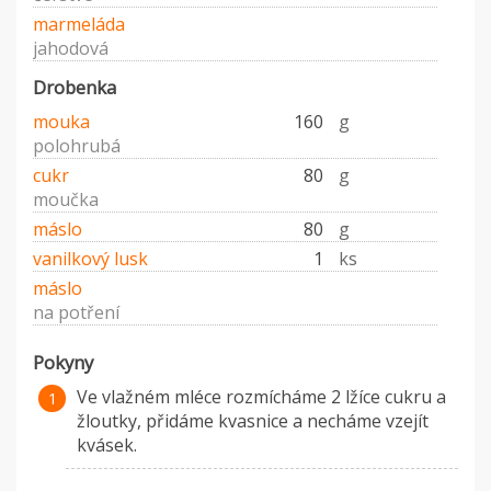
marmeláda
jahodová
Drobenka
mouka
160
g
polohrubá
cukr
80
g
moučka
máslo
80
g
vanilkový lusk
1
ks
máslo
na potření
Pokyny
Ve vlažném mléce rozmícháme 2 lžíce cukru a
žloutky, přidáme kvasnice a necháme vzejít
kvásek.