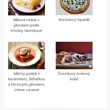
Borůvkový lopaťák
Bílková roláda s
jahodami podle
Kristíny Nemčkové
Mléčný pudink s
Švestkový hrnkový
karamelem, šlehačkou
koláč
a čerstvými jahodami,
crème caramel