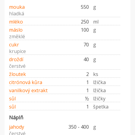
mouka
550
g
hladká
mléko
250
ml
máslo
100
g
změklé
cukr
70
g
krupice
droždí
40
g
čerstvé
žloutek
2
ks
citrónová kůra
1
lžička
vanilkový extrakt
1
lžička
sůl
½
lžičky
sůl
1
špetka
Náplň
jahody
350 - 400
g
čerstvé