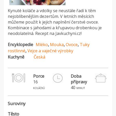
Kynuté koláče a vdolky se neustále řadí k těm
nejoblíbenějším dezertům. V letních měsících
můžeme použít k jejich naplnění čerstvé ovoce.
Kombinace s jahodami a křupavou drobenkou je
neodolatelná. Recept na Javkuchyni.cz!
Encyklopedie
Mléko
,
Mouka
,
Ovoce
,
Tuky
rostlinné
,
Vejce a vaječné výrobky
Kuchyně
Česká
Porce
Doba
16
přípravy
40
koláčků
minut
Suroviny
Těsto