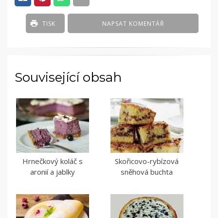
TISK
NAPSAT KOMENTÁŘ
Související obsah
Hrnečkový koláč s
Skořicovo-rybízová
aronií a jablky
sněhová buchta