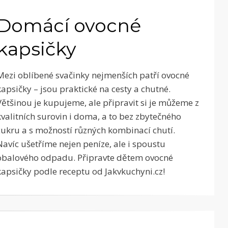
Domácí ovocné
kapsičky
Mezi oblíbené svačinky nejmenších patří ovocné
kapsičky – jsou praktické na cesty a chutné.
Většinou je kupujeme, ale připravit si je můžeme z
kvalitních surovin i doma, a to bez zbytečného
cukru a s možností různých kombinací chutí.
Navíc ušetříme nejen peníze, ale i spoustu
obalového odpadu. Připravte dětem ovocné
kapsičky podle receptu od Jakvkuchyni.cz!