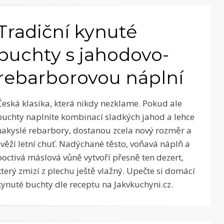
Tradiční kynuté
buchty s jahodovo-
rebarborovou náplní
Česká klasika, která nikdy nezklame. Pokud ale
buchty naplníte kombinací sladkých jahod a lehce
nakyslé rebarbory, dostanou zcela nový rozměr a
svěží letní chuť. Nadýchané těsto, voňavá náplň a
poctivá máslová vůně vytvoří přesně ten dezert,
který zmizí z plechu ještě vlažný. Upečte si domácí
kynuté buchty dle receptu na Jakvkuchyni.cz.