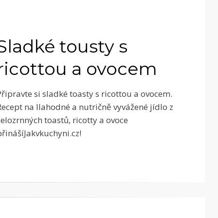
Sladké tousty s
ricottou a ovocem
Připravte si sladké toasty s ricottou a ovocem.
Recept na llahodné a nutričně vyvážené jídlo z
celozrnných toastů, ricotty a ovoce
přinášíJakvkuchyni.cz!