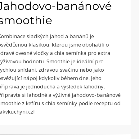
Jahodovo-banánové
smoothie
Kombinace sladkých jahod a banánů je
osvědčenou klasikou, kterou jsme obohatili o
zdravé ovesné vločky a chia semínka pro extra
výživovou hodnotu. Smoothie je ideální pro
rychlou snídani, zdravou svačinu nebo jako
osvěžující nápoj kdykoliv během dne. Jeho
příprava je jednoduchá a výsledek lahodný.
Připravte si lahodné a výživné jahodovo-banánové
smoothie z kefíru s chia semínky podle receptu od
Jakvkuchyni.cz!