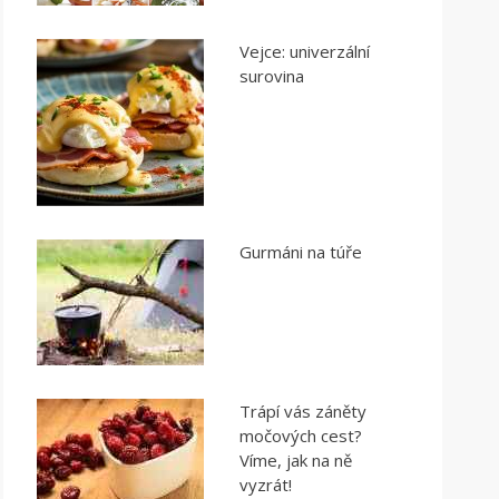
Vejce: univerzální
surovina
Gurmáni na túře
Trápí vás záněty
močových cest?
Víme, jak na ně
vyzrát!