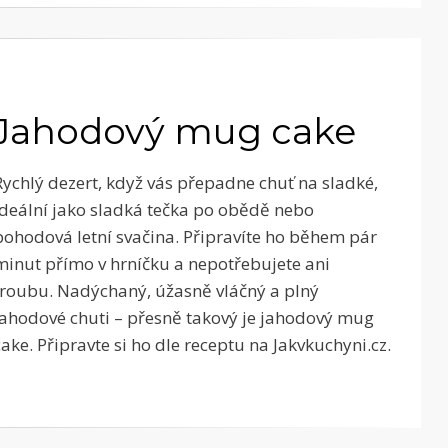
Jahodový mug cake
Rychlý dezert, když vás přepadne chuť na sladké,
ideální jako sladká tečka po obědě nebo
pohodová letní svačina. Připravíte ho během pár
minut přímo v hrníčku a nepotřebujete ani
troubu. Nadýchaný, úžasně vláčný a plný
jahodové chuti – přesně takový je jahodový mug
cake. Připravte si ho dle receptu na Jakvkuchyni.cz.