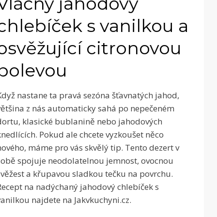
Vláčný jahodový
chlebíček s vanilkou a
osvěžující citronovou
polevou
Když nastane ta pravá sezóna šťavnatých jahod,
většina z nás automaticky sahá po nepečeném
dortu, klasické bublanině nebo jahodových
knedlících. Pokud ale chcete vyzkoušet něco
nového, máme pro vás skvělý tip. Tento dezert v
sobě spojuje neodolatelnou jemnost, ovocnou
svěžest a křupavou sladkou tečku na povrchu.
Recept na nadýchaný jahodový chlebíček s
vanilkou najdete na Jakvkuchyni.cz.