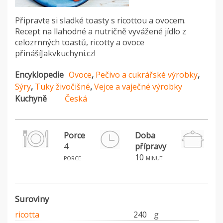
Připravte si sladké toasty s ricottou a ovocem.
Recept na llahodné a nutričně vyvážené jídlo z
celozrnných toastů, ricotty a ovoce
přinášíJakvkuchyni.cz!
Encyklopedie
Ovoce
,
Pečivo a cukrářské výrobky
,
Sýry
,
Tuky živočišné
,
Vejce a vaječné výrobky
Kuchyně
Česká
Porce
Doba
4
přípravy
10
porce
minut
Suroviny
ricotta
240
g