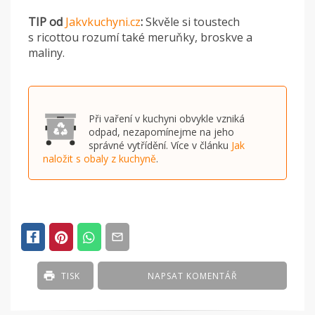
TIP od
Jakvkuchyni.cz
:
Skvěle si toustech
s ricottou rozumí také meruňky, broskve a
maliny.
Při vaření v kuchyni obvykle vzniká
odpad, nezapomínejme na jeho
správné vytřídění. Více v článku
Jak
naložit s obaly z kuchyně
.
TISK
NAPSAT KOMENTÁŘ