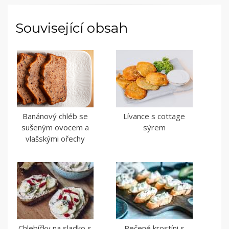
Související obsah
Banánový chléb se
Lívance s cottage
sušeným ovocem a
sýrem
vlašskými ořechy
Chlebíčky na sladko s
Pečené krostíni s