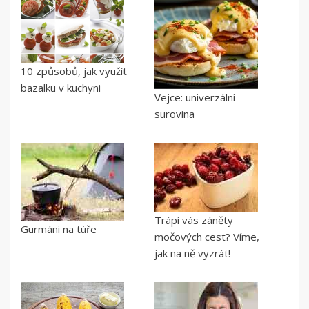
10 způsobů, jak využít
bazalku v kuchyni
Vejce: univerzální
surovina
Trápí vás záněty
Gurmáni na túře
močových cest? Víme,
jak na ně vyzrát!