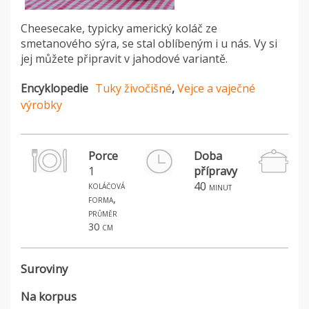
Cheesecake, typicky americký koláč ze
smetanového sýra, se stal oblíbeným i u nás. Vy si
jej můžete připravit v jahodové variantě.
Encyklopedie
Tuky živočišné
,
Vejce a vaječné
výrobky
Porce
Doba
1
přípravy
koláčová
40
minut
forma,
průměr
30 cm
Suroviny
Na korpus