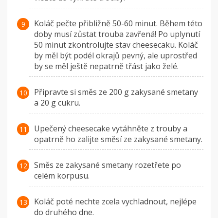
Koláč pečte přibližně 50-60 minut. Během této
doby musí zůstat trouba zavřená! Po uplynutí
50 minut zkontrolujte stav cheesecaku. Koláč
by měl být podél okrajů pevný, ale uprostřed
by se měl ještě nepatrně třást jako želé.
Připravte si směs ze 200 g zakysané smetany
a 20 g cukru.
Upečený cheesecake vytáhněte z trouby a
opatrně ho zalijte směsí ze zakysané smetany.
Směs ze zakysané smetany rozetřete po
celém korpusu.
Koláč poté nechte zcela vychladnout, nejlépe
do druhého dne.