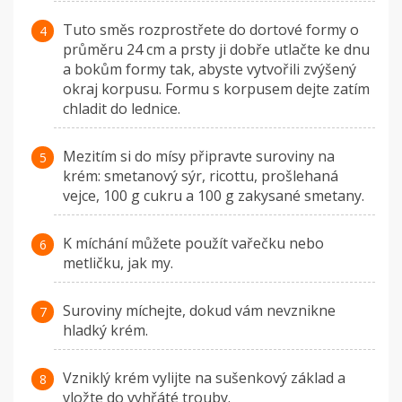
Tuto směs rozprostřete do dortové formy o
průměru 24 cm a prsty ji dobře utlačte ke dnu
a bokům formy tak, abyste vytvořili zvýšený
okraj korpusu. Formu s korpusem dejte zatím
chladit do lednice.
Mezitím si do mísy připravte suroviny na
krém: smetanový sýr, ricottu, prošlehaná
vejce, 100 g cukru a 100 g zakysané smetany.
K míchání můžete použít vařečku nebo
metličku, jak my.
Suroviny míchejte, dokud vám nevznikne
hladký krém.
Vzniklý krém vylijte na sušenkový základ a
vložte do vyhřáté trouby.