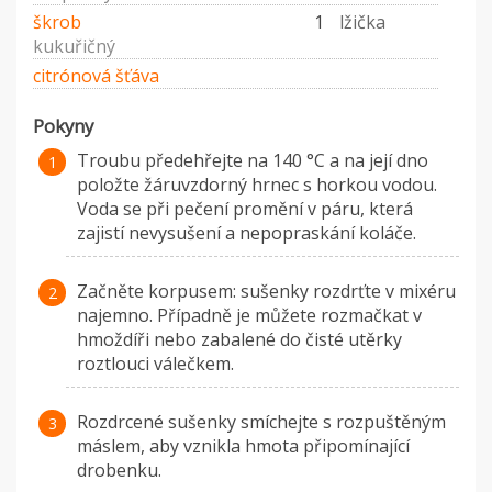
škrob
1
lžička
kukuřičný
citrónová šťáva
Pokyny
Troubu předehřejte na 140 °C a na její dno
položte žáruvzdorný hrnec s horkou vodou.
Voda se při pečení promění v páru, která
zajistí nevysušení a nepopraskání koláče.
Začněte korpusem: sušenky rozdrťte v mixéru
najemno. Případně je můžete rozmačkat v
hmoždíři nebo zabalené do čisté utěrky
roztlouci válečkem.
Rozdrcené sušenky smíchejte s rozpuštěným
máslem, aby vznikla hmota připomínající
drobenku.