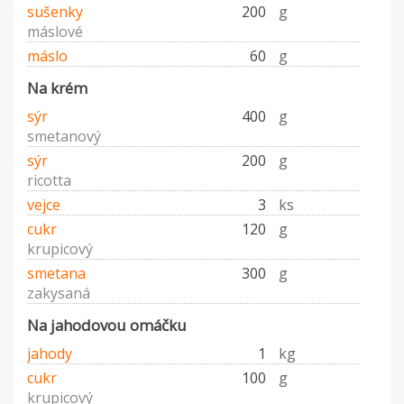
sušenky
200
g
máslové
máslo
60
g
Na krém
sýr
400
g
smetanový
sýr
200
g
ricotta
vejce
3
ks
cukr
120
g
krupicový
smetana
300
g
zakysaná
Na jahodovou omáčku
jahody
1
kg
cukr
100
g
krupicový