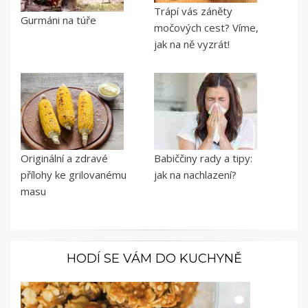
Trápí vás záněty
Gurmáni na túře
močových cest? Víme,
jak na ně vyzrát!
Originální a zdravé
Babiččiny rady a tipy:
přílohy ke grilovanému
jak na nachlazení?
masu
HODÍ SE VÁM DO KUCHYNĚ