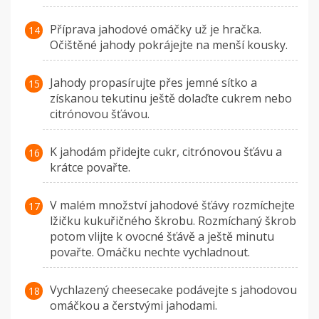
Příprava jahodové omáčky už je hračka.
Očištěné jahody pokrájejte na menší kousky.
Jahody propasírujte přes jemné sítko a
získanou tekutinu ještě dolaďte cukrem nebo
citrónovou šťávou.
K jahodám přidejte cukr, citrónovou šťávu a
krátce povařte.
V malém množství jahodové šťávy rozmíchejte
lžičku kukuřičného škrobu. Rozmíchaný škrob
potom vlijte k ovocné šťávě a ještě minutu
povařte. Omáčku nechte vychladnout.
Vychlazený cheesecake podávejte s jahodovou
omáčkou a čerstvými jahodami.