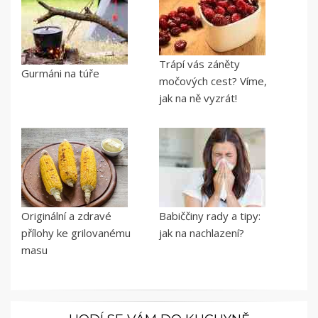
Trápí vás záněty
Gurmáni na túře
močových cest? Víme,
jak na ně vyzrát!
Originální a zdravé
Babiččiny rady a tipy:
přílohy ke grilovanému
jak na nachlazení?
masu