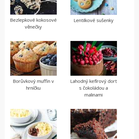
Bezlepkové kokosové
Lentilkové sušenky
věnečky
Borůvkový muffin v
Lahodný kefírový dort
hrníčku
s čokoládou a
malinami