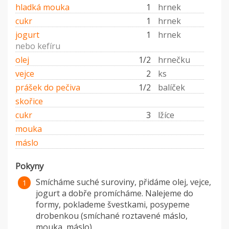
hladká mouka
1
hrnek
cukr
1
hrnek
jogurt
1
hrnek
nebo kefíru
olej
1/2
hrnečku
vejce
2
ks
prášek do pečiva
1/2
balíček
skořice
cukr
3
lžíce
mouka
máslo
Pokyny
Smícháme suché suroviny, přidáme olej, vejce,
jogurt a dobře promícháme. Nalejeme do
formy, poklademe švestkami, posypeme
drobenkou (smíchané roztavené máslo,
mouka, máslo).