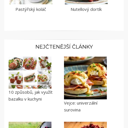
Pastýřský koláč
Nutellový dortík
NEJČTENĚJŠÍ ČLÁNKY
10 způsobů, jak využít
bazalku v kuchyni
Vejce: univerzální
surovina