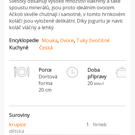
Švestky obsahují vysoké množství vlákniny a také
spoustu minerálů, jsou proto ideálním ovocem.
Ačkoli skvěle chutnají i samotné, v tomto hrnkovém
koláči jsou vyloženě delikátní. Díky jogurtu je navíc
koláč vláčný a lehký.
Encyklopedie
Mouka
,
Ovoce
,
Tuky živočišné
Kuchyně
Česká
Porce
Doba
Dortová
přípravy
forma
20
minut
20 cm
Suroviny
krupice
1
hrnek
dětská