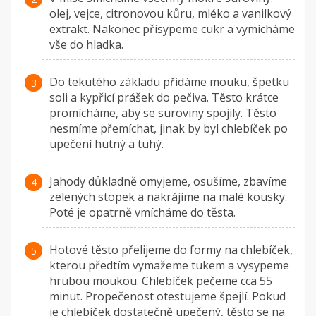
olej, vejce, citronovou kůru, mléko a vanilkový
extrakt. Nakonec přisypeme cukr a vymícháme
vše do hladka.
Do tekutého základu přidáme mouku, špetku
soli a kypřicí prášek do pečiva. Těsto krátce
promícháme, aby se suroviny spojily. Těsto
nesmíme přemíchat, jinak by byl chlebíček po
upečení hutný a tuhý.
Jahody důkladně omyjeme, osušíme, zbavíme
zelených stopek a nakrájíme na malé kousky.
Poté je opatrně vmícháme do těsta.
Hotové těsto přelijeme do formy na chlebíček,
kterou předtím vymažeme tukem a vysypeme
hrubou moukou. Chlebíček pečeme cca 55
minut. Propečenost otestujeme špejlí. Pokud
je chlebíček dostatečně upečený, těsto se na