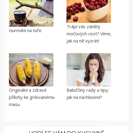
Trápí vás záněty
Gurmáni na túře
močových cest? Víme,
jak na ně vyzrát!
Originální a zdravé
Babiččiny rady a tipy:
přílohy ke grilovanému
jak na nachlazení?
masu