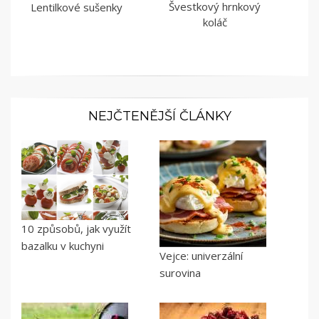
Švestkový hrnkový
Lentilkové sušenky
koláč
NEJČTENĚJŠÍ ČLÁNKY
10 způsobů, jak využít
bazalku v kuchyni
Vejce: univerzální
surovina