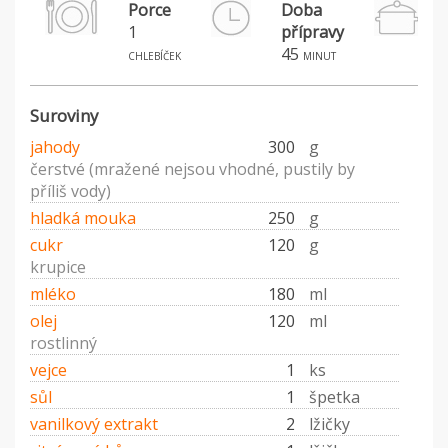
Porce
Doba
1
přípravy
45
chlebíček
minut
Suroviny
jahody
300
g
čerstvé (mražené nejsou vhodné, pustily by
příliš vody)
hladká mouka
250
g
cukr
120
g
krupice
mléko
180
ml
olej
120
ml
rostlinný
vejce
1
ks
sůl
1
špetka
vanilkový extrakt
2
lžičky