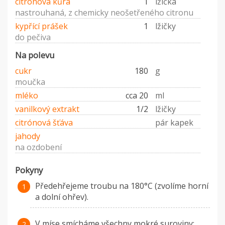
citrónová kůra
1
lžička
nastrouhaná, z chemicky neošetřeného citronu
kypřící prášek
1
lžičky
do pečiva
Na polevu
cukr
180
g
moučka
mléko
cca 20
ml
vanilkový extrakt
1/2
lžičky
citrónová šťáva
pár kapek
jahody
na ozdobení
Pokyny
Předehřejeme troubu na 180°C (zvolíme horní
a dolní ohřev).
V míse smícháme všechny mokré suroviny: