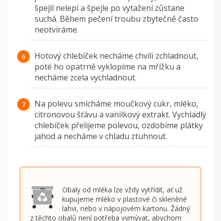
špejlí nelepí a špejle po vytažení zůstane
suchá. Během pečení troubu zbytečně často
neotvíráme.
Hotový chlebíček necháme chvíli zchladnout,
poté ho opatrně vyklopíme na mřížku a
necháme zcela vychladnout.
Na polevu smícháme moučkový cukr, mléko,
citronovou šťávu a vanilkový extrakt. Vychladlý
chlebíček přelijeme polevou, ozdobíme plátky
jahod a necháme v chladu ztuhnout.
Obaly od mléka lze vždy vytřídit, ať už
kupujeme mléko v plastové či skleněné
lahvi, nebo v nápojovém kartonu. Žádný
z těchto obalů není potřeba vymývat, abychom