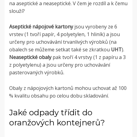
na aseptické a neaseptické. V čem je rozdíl a k čemu
slouží?
Aseptické nápojové kartony
jsou vyrobeny ze 6
vrstev (1 tvoří papír, 4 polyetylen, 1 hliník) a jsou
určeny pro uchovávání trvanlivých výrobků (na
obalech se můžeme setkat také se zkratkou
UHT
).
Neaseptické obaly
pak tvoří 4 vrstvy (1 z papíru a 3
z polyetylenu) a jsou určeny pro uchovávání
pasterovaných výrobků.
Obaly z nápojových kartonů mohou uchovat až 100
% kvalitu obsahu po celou dobu skladování.
Jaké odpady třídit do
oranžových kontejnerů?