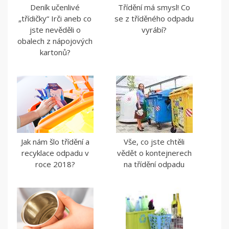
Deník učenlivé
Třídění má smysl! Co
„třídičky“ Irči aneb co
se z tříděného odpadu
jste nevěděli o
vyrábí?
obalech z nápojových
kartonů?
Jak nám šlo třídění a
Vše, co jste chtěli
recyklace odpadu v
vědět o kontejnerech
roce 2018?
na třídění odpadu