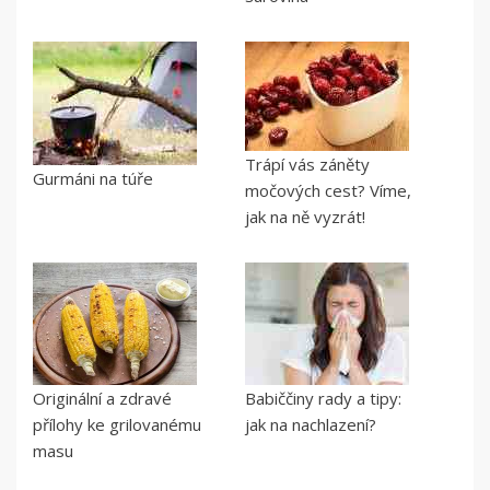
Trápí vás záněty
Gurmáni na túře
močových cest? Víme,
jak na ně vyzrát!
Originální a zdravé
Babiččiny rady a tipy:
přílohy ke grilovanému
jak na nachlazení?
masu