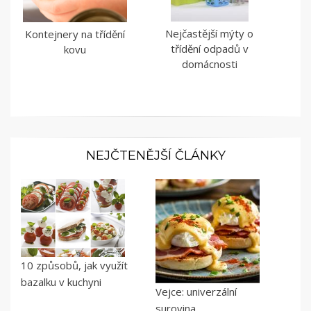
Nejčastější mýty o
Kontejnery na třídění
třídění odpadů v
kovu
domácnosti
NEJČTENĚJŠÍ ČLÁNKY
10 způsobů, jak využít
bazalku v kuchyni
Vejce: univerzální
surovina