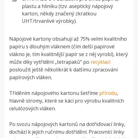
plastu a hliníku (tzv. aseptický nápojový
karton, někdy značený zkratkou
UHT/trvanlivé výrobky).
Nápojové kartony obsahují až 75% velmi kvalitního
papíru s dlouhým vláknem (čím delší papírové
vlákno je, tím kvalitnější papír se z něj vyrobí), který
může díky vytřídění „tetrapaků“ po
recyklaci
posloužit ještě několikrát k dalšímu zpracování
papírových vláken.
Tříděním nápojového kartonu šetříme
přírodu
,
hlavně stromy, které se kácí pro výrobu kvalitních
celulózových vláken.
Po svozu nápojových kartonů na dotřiďovací linky,
dochází k jejich ručnímu dotřídění. Pracovníci linky