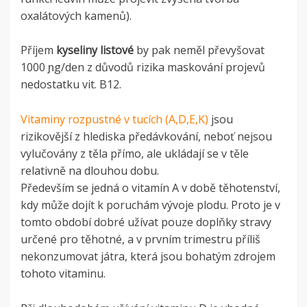
oxalátových kamenů).
Příjem
kyseliny listové
by pak neměl převyšovat
1000 ɲg/den z důvodů rizika maskování projevů
nedostatku vit. B12.
Vitaminy rozpustné v tucích (A,D,E,K)
jsou
rizikovější z hlediska předávkování, neboť nejsou
vylučovány z těla přímo, ale ukládají se v těle
relativně na dlouhou dobu.
Především se jedná o vitamín A v době těhotenství,
kdy může dojít k poruchám vývoje plodu. Proto je v
tomto období dobré užívat pouze doplňky stravy
určené pro těhotné, a v prvním trimestru příliš
nekonzumovat játra, která jsou bohatým zdrojem
tohoto vitaminu.