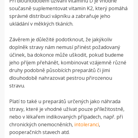
Při dlouhodobém užívání vitaminu D je vhodné
současně suplementovat vitamin K2, který pomáhá
správné distribuci vápníku a zabraňuje jeho
ukládání v měkkých tkáních.
Závěrem je důležité podotknout, že jakýkoliv
doplněk stravy nám nemusí přinést požadovaný
účinek, ba dokonce může uškodit, pokud budeme
jeho příjem přehánět, kombinovat vzájemně různé
druhy podobně působících preparátů či jimi
dlouhodobě nahrazovat pestrou přirozenou
stravu.
Platí to také u preparátů určených jako náhrada
stravy, které je vhodné užívat pouze příležitostně,
nebo v lékařem indikovaných případech, např. při
chronických onemocněních,
intoleranci
,
pooperačních stavech atd.