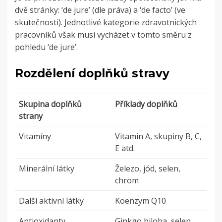
dvě stránky: ‘de jure’ (dle práva) a ‘de facto’ (ve
skutečnosti). Jednotlivé kategorie zdravotnických
pracovníků však musí vycházet v tomto směru z
pohledu ‘de jure’.
Rozdělení doplňků stravy
Skupina doplňků
Příklady doplňků
strany
Vitamíny
Vitamin A, skupiny B, C,
E atd.
Minerální látky
Železo, jód, selen,
chrom
Další aktivní látky
Koenzym Q10
Antioxidanty
Ginkgo biloba, selen,