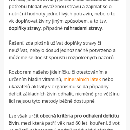
potřebu hledat vyváženou stravu a zajímat se o
nutriční hodnoty jednotlivých potravin, nebo o to
víc doplňovat živiny jiným způsobem, a to tzv.
doplňky stravy
, případně
náhradami stravy
.
Řešení, zda plošně užívat doplňky stravy či
neužívat, nebylo dosud jednoznačně potvrzeno a
můžeme se dočíst spoustu rozpolcených názorů.
Rozborem našeho jídelníčku či otestováním a
určením hladin vitaminů,
minerálních látek
nebo
ukazatelů aktivity v organismu se dá případný
deficit základních živin odhalit, nicméně pro většinu
lidí nejsou tyto metody běžně dostupné.
Lze však určit
obecná kritéria pro odhalení deficitu
živin
, mezi která patří: věk nad 60 let, kouření, život