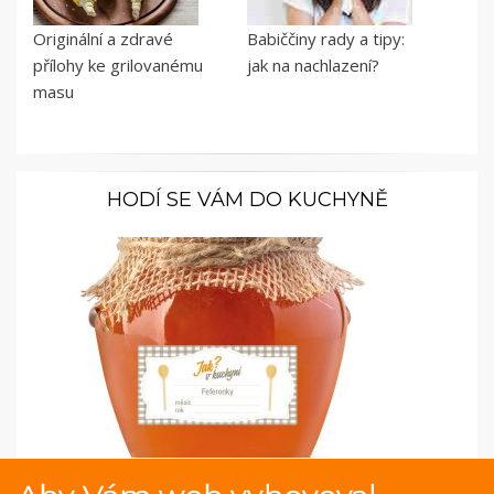
Originální a zdravé
Babiččiny rady a tipy:
přílohy ke grilovanému
jak na nachlazení?
masu
HODÍ SE VÁM DO KUCHYNĚ
Samolepky pro kořenky: Na kostkovaném