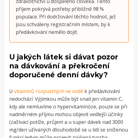
zdravotnictví u dospělého člověka. Tento
příjem pokrývá potřeby přibližně 98 %
populace. Při dodržování těchto hodnot, jež
jsou schváleny registračním místem, by k
předávkování nemělo dojít.
U jakých látek si dávat pozor
na dávkování a překročení
doporučené denní dávky?
U
vitaminů rozpustných ve vodě
k předávkování
nedochází. Výjimkou může být snad jen vitamin C,
kdy ale nemluvíme o hypervitaminóze, pouze se při
nadměrném příjmu mohou objevit vedlejší účinky
(zažívací potíže, průjem a u super dávek nad 3000
mg/den užívaných dlouhodobě se u lidí se sníženou
funkcí ledvin může projevit zvýšená tvorba