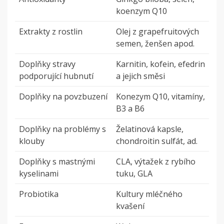
koenzym Q10
Extrakty z rostlin
Olej z grapefruitových
semen, ženšen apod.
Doplňky stravy
Karnitin, kofein, efedrin
podporující hubnutí
a jejich směsi
Doplňky na povzbuzení
Konezym Q10, vitamíny,
B3 a B6
Doplňky na problémy s
Želatinová kapsle,
klouby
chondroitin sulfát, ad.
Doplňky s mastnými
CLA, výtažek z rybího
kyselinami
tuku, GLA
Probiotika
Kultury mléčného
kvašení