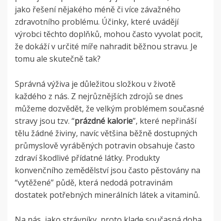
jako řešení nějakého méně či více závažného
zdravotního problému. Účinky, které uvádějí
výrobci těchto doplňků, mohou často vyvolat pocit,
že dokáží v určité míře nahradit běžnou stravu. Je
tomu ale skutečně tak?
Správná výživa je důležitou složkou v životě
každého z nás. Z nejrůznějších zdrojů se dnes
můžeme dozvědět, že velkým problémem současné
stravy jsou tzv. “
prázdné kalorie
”, které nepřináší
tělu žádné živiny, navíc většina běžně dostupných
průmyslově vyráběných potravin obsahuje často
zdraví škodlivé přídatné látky.
Produkty
konvenčního zemědělství jsou často pěstovány na
“vytěžené” půdě, která nedodá potravinám
dostatek potřebných minerálních látek a vitaminů.
Na nás, jako strávníky, proto klade současná doba