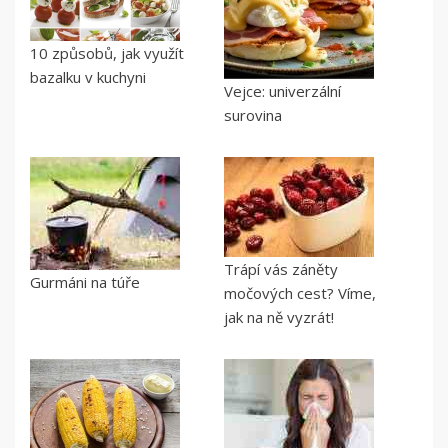
10 způsobů, jak využít
bazalku v kuchyni
Vejce: univerzální
surovina
Trápí vás záněty
Gurmáni na túře
močových cest? Víme,
jak na ně vyzrát!