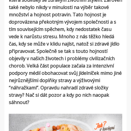
která souvisejí se zdravým životním stylem. Zároveň
také nebylo nikdy v minulosti na výběr takové
množství a hojnost potravin. Tato hojnost je
doprovázena překotným vývojem společnosti a s
tím souvisejícím spěchem, kdy nedostatek času
vede k narůstu stresu. Mnoho z nás těžko hledá
čas, kdy se může v klidu najíst, natož si zdravé jídlo
připravovat. Společně se tak s touto hojností
objevily v našich životech i problémy civilizačních
chorob. Velká část populace začala za intenzivní
podpory médií obohacovat svůj jídelníček mimo jiné
nejrůznějšími doplňky stravy a výživovými
“náhražkami”. Opravdu nahradí zdravé složky
stravy? Nač si dát pozor a kdy po nich naopak
sáhnout?