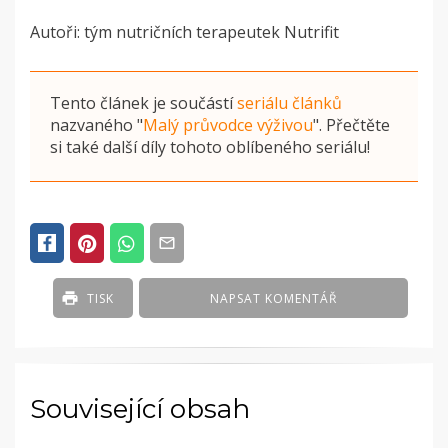
Autoři: tým nutričních terapeutek Nutrifit
Tento článek je součástí
seriálu článků
nazvaného
"
Malý průvodce výživou
"
. Přečtěte
si také další díly tohoto oblíbeného seriálu!
POSTED
IN
ČLÁNKY
TISK
NAPSAT KOMENTÁŘ
Související obsah