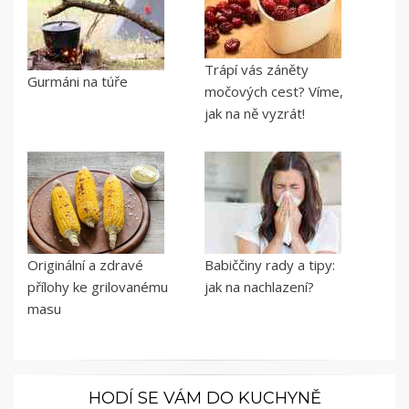
Trápí vás záněty
Gurmáni na túře
močových cest? Víme,
jak na ně vyzrát!
Originální a zdravé
Babiččiny rady a tipy:
přílohy ke grilovanému
jak na nachlazení?
masu
HODÍ SE VÁM DO KUCHYNĚ