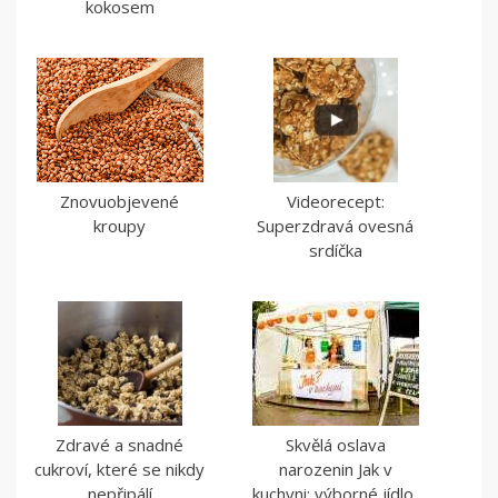
kokosem
Znovuobjevené
Videorecept:
kroupy
Superzdravá ovesná
srdíčka
Zdravé a snadné
Skvělá oslava
cukroví, které se nikdy
narozenin Jak v
nepřipálí
kuchyni: výborné jídlo,