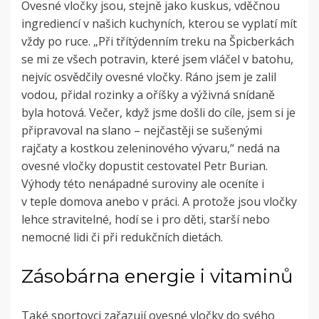
Ovesné vločky jsou, stejně jako kuskus, vděčnou
ingrediencí v našich kuchyních, kterou se vyplatí mít
vždy po ruce. „Při třítýdenním treku na Špicberkách
se mi ze všech potravin, které jsem vláčel v batohu,
nejvíc osvědčily ovesné vločky. Ráno jsem je zalil
vodou, přidal rozinky a oříšky a výživná snídaně
byla hotová. Večer, když jsme došli do cíle, jsem si je
připravoval na slano – nejčastěji se sušenými
rajčaty a kostkou zeleninového vývaru,“ nedá na
ovesné vločky dopustit cestovatel Petr Burian.
Výhody této nenápadné suroviny ale oceníte i
v teple domova anebo v práci. A protože jsou vločky
lehce stravitelné, hodí se i pro děti, starší nebo
nemocné lidi či při redukčních dietách.
Zásobárna energie i vitaminů
Také sportovci zařazují ovesné vločky do svého