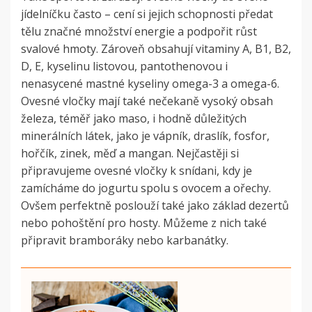
jídelníčku často – cení si jejich schopnosti předat
tělu značné množství energie a podpořit růst
svalové hmoty. Zároveň obsahují vitaminy A, B1, B2,
D, E, kyselinu listovou, pantothenovou i
nenasycené mastné kyseliny omega-3 a omega-6.
Ovesné vločky mají také nečekaně vysoký obsah
železa, téměř jako maso, i hodně důležitých
minerálních látek, jako je vápník, draslík, fosfor,
hořčík, zinek, měď a mangan. Nejčastěji si
připravujeme ovesné vločky k snídani, kdy je
zamícháme do jogurtu spolu s ovocem a ořechy.
Ovšem perfektně poslouží také jako základ dezertů
nebo pohoštění pro hosty. Můžeme z nich také
připravit bramboráky nebo karbanátky.