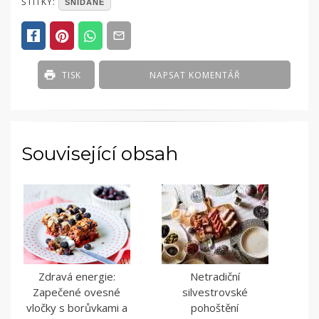
POSTED
ŠTÍTKY:
SNÍDANĚ
IN
ČLÁNKY
TISK
NAPSAT KOMENTÁŘ
Související obsah
Zdravá energie:
Netradiční
Zapečené ovesné
silvestrovské
vločky s borůvkami a
pohoštění