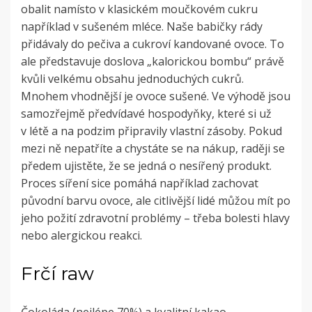
obalit namísto v klasickém moučkovém cukru
například v sušeném mléce. Naše babičky rády
přidávaly do pečiva a cukroví kandované ovoce. To
ale představuje doslova „kalorickou bombu“ právě
kvůli velkému obsahu jednoduchých cukrů.
Mnohem vhodnější je ovoce sušené. Ve výhodě jsou
samozřejmě předvídavé hospodyňky, které si už
v létě a na podzim připravily vlastní zásoby. Pokud
mezi ně nepatříte a chystáte se na nákup, raději se
předem ujistěte, že se jedná o nesířený produkt.
Proces síření sice pomáhá například zachovat
původní barvu ovoce, ale citlivější lidé můžou mít po
jeho požití zdravotní problémy – třeba bolesti hlavy
nebo alergickou reakci.
Frčí raw
Čokoláda (nejlépe 70%) a kvalitní kakao