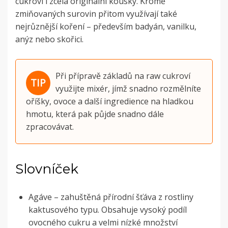
cukroví i zcela originální kousky. Kromě
zmiňovaných surovin přitom využívají také
nejrůznější koření – především badyán, vanilku,
anýz nebo skořici.
Při přípravě základů na raw cukroví
využijte mixér, jímž snadno rozmělníte
oříšky, ovoce a další ingredience na hladkou
hmotu, která pak půjde snadno dále
zpracovávat.
Slovníček
Agáve – zahuštěná přírodní šťáva z rostliny
kaktusového typu. Obsahuje vysoký podíl
ovocného cukru a velmi nízké množství