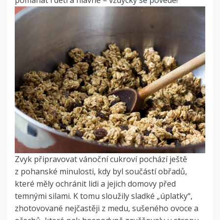
pomáhat i děti a hlavně – vždycky se povede!
Zvyk připravovat vánoční cukroví pochází ještě
z pohanské minulosti, kdy byl součástí obřadů,
které měly ochránit lidi a jejich domovy před
temnými silami. K tomu sloužily sladké „úplatky“,
zhotovované nejčastěji z medu, sušeného ovoce a