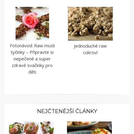
Fotonávod: Raw müsli
Jednoduché raw
tyčinky – Připravte si
cukroví
nepečené a super
zdravé svačinky pro
děti
NEJČTENĚJŠÍ ČLÁNKY