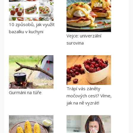
10 způsobů, jak využít
bazalku v kuchyni
Vejce: univerzální
surovina
Trápí vás záněty
Gurmáni na túře
močových cest? Víme,
jak na ně vyzrát!