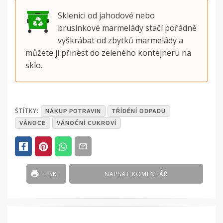
Sklenici od jahodové nebo
brusinkové marmelády stačí pořádně
vyškrábat od zbytků marmelády a
můžete ji přinést do zeleného kontejneru na
sklo.
POSTED
ŠTÍTKY:
NÁKUP POTRAVIN
TŘÍDĚNÍ ODPADU
IN
VÁNOCE
VÁNOČNÍ CUKROVÍ
ČLÁNKY
TISK
NAPSAT KOMENTÁŘ