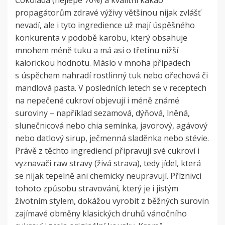
propagátorům zdravé výživy většinou nijak zvlášť
nevadí, ale i tyto ingredience už mají úspěšného
konkurenta v podobě karobu, který obsahuje
mnohem méně tuku a má asi o třetinu nižší
kalorickou hodnotu. Máslo v mnoha případech
s úspěchem nahradí rostlinný tuk nebo ořechová či
mandlová pasta. V posledních letech se v receptech
na nepečené cukroví objevují i méně známé
suroviny – například sezamová, dýňová, lněná,
slunečnicová nebo chia semínka, javorový, agávový
nebo datlový sirup, ječmenná sladěnka nebo stévie.
Právě z těchto ingrediencí připravují své cukroví i
vyznavači raw stravy (živá strava), tedy jídel, která
se nijak tepelně ani chemicky neupravují. Příznivci
tohoto způsobu stravování, který je i jistým
životním stylem, dokážou vyrobit z běžných surovin
zajímavé obměny klasických druhů vánočního