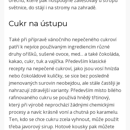
ořechů, které pak hospodyně zavěšovaly u stropu
světnice, do stájí i na stromy na zahradě.
Cukr na ústupu
Také při přípravě vánočního nepečeného cukroví
patří k nejvíce používaným ingrediencím různé
druhy oříšků, sušené ovoce, med… a také čokoláda,
kakao, cukr, tuk a vajíčka. Především klasické
recepty na nepečené cukroví, jako jsou vosí hnízda
nebo čokoládové kuličky, se sice bez posledně
jmenovaných surovin neobejdou, ale stále častěji je
nahrazují zdravější varianty. Především místo bílého
rafinovaného cukru se používá hnědý třtinový,
který při výrobě neprochází žádnými chemickými
procesy a navíc krásně voní a chutná po karamelu.
Ten, kdo se chce cukru zcela vyhnout, může použít
třeba javorový sirup. Hotové kousky pak můžete