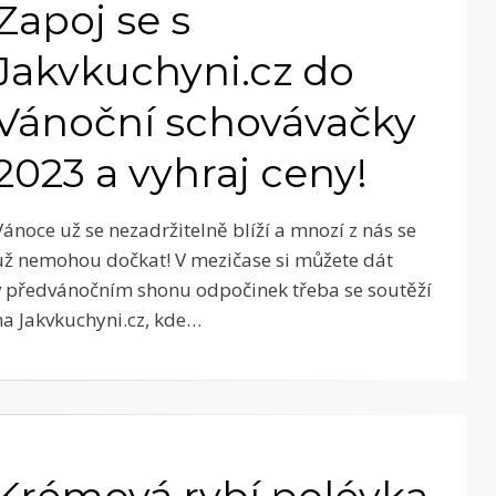
Zapoj se s
Jakvkuchyni.cz do
Vánoční schovávačky
2023 a vyhraj ceny!
Vánoce už se nezadržitelně blíží a mnozí z nás se
už nemohou dočkat! V mezičase si můžete dát
v předvánočním shonu odpočinek třeba se soutěží
na Jakvkuchyni.cz, kde…
Krémová rybí polévka