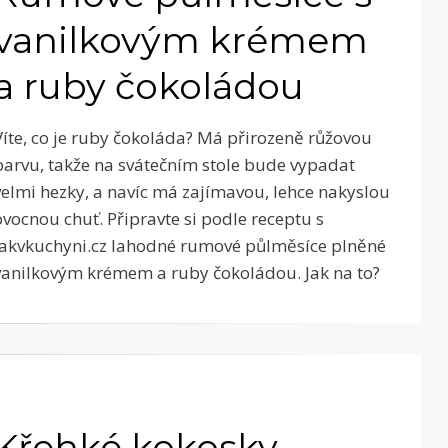
vanilkovým krémem
a ruby čokoládou
Víte, co je ruby čokoláda? Má přirozeně růžovou
barvu, takže na svátečním stole bude vypadat
velmi hezky, a navíc má zajímavou, lehce nakyslou
ovocnou chuť. Připravte si podle receptu s
Jakvkuchyni.cz lahodné rumové půlměsíce plněné
vanilkovým krémem a ruby čokoládou. Jak na to?
Křehké kokosky