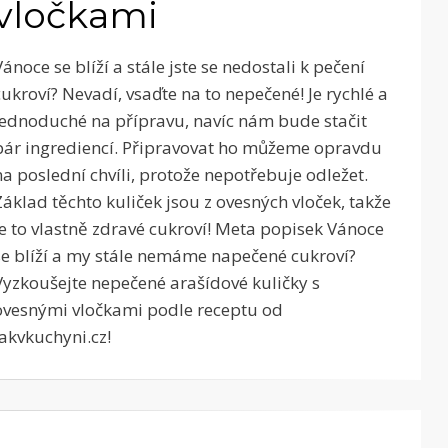
vločkami
Vánoce se blíží a stále jste se nedostali k pečení
cukroví? Nevadí, vsaďte na to nepečené! Je rychlé a
jednoduché na přípravu, navíc nám bude stačit
pár ingrediencí. Připravovat ho můžeme opravdu
na poslední chvíli, protože nepotřebuje odležet.
Základ těchto kuliček jsou z ovesných vloček, takže
je to vlastně zdravé cukroví! Meta popisek Vánoce
se blíží a my stále nemáme napečené cukroví?
Vyzkoušejte nepečené arašídové kuličky s
ovesnými vločkami podle receptu od
Jakvkuchyni.cz!