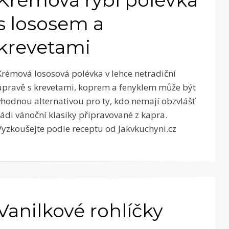
s lososem a
krevetami
Krémová lososová polévka v lehce netradiční
úpravě s krevetami, koprem a fenyklem může být
vhodnou alternativou pro ty, kdo nemají obzvlášť
rádi vánoční klasiky připravované z kapra.
Vyzkoušejte podle receptu od Jakvkuchyni.cz
Vanilkové rohlíčky