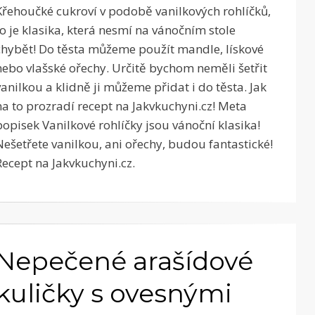
Křehoučké cukroví v podobě vanilkových rohlíčků,
to je klasika, která nesmí na vánočním stole
chybět! Do těsta můžeme použít mandle, lískové
nebo vlašské ořechy. Určitě bychom neměli šetřit
vanilkou a klidně ji můžeme přidat i do těsta. Jak
na to prozradí recept na Jakvkuchyni.cz! Meta
popisek Vanilkové rohlíčky jsou vánoční klasika!
Nešetřete vanilkou, ani ořechy, budou fantastické!
Recept na Jakvkuchyni.cz.
Nepečené arašídové
kuličky s ovesnými