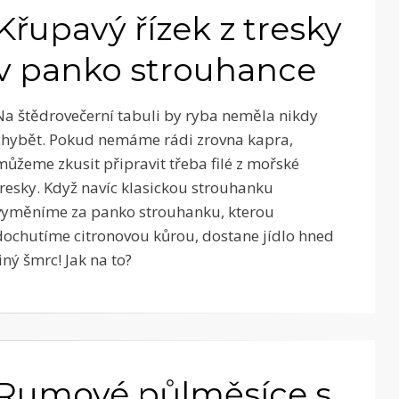
Křupavý řízek z tresky
v panko strouhance
Na štědrovečerní tabuli by ryba neměla nikdy
chybět. Pokud nemáme rádi zrovna kapra,
můžeme zkusit připravit třeba filé z mořské
tresky. Když navíc klasickou strouhanku
vyměníme za panko strouhanku, kterou
dochutíme citronovou kůrou, dostane jídlo hned
jiný šmrc! Jak na to?
Rumové půlměsíce s