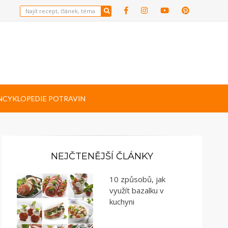
NCYKLOPEDIE POTRAVIN
NEJČTENĚJŠÍ ČLÁNKY
10 způsobů, jak
využít bazalku v
kuchyni