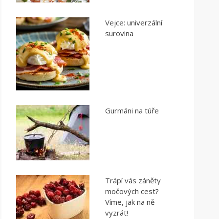
Vejce: univerzální
surovina
Gurmáni na túře
Trápí vás záněty
močových cest?
Víme, jak na ně
vyzrát!