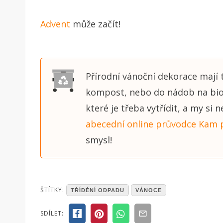
Advent
může začít!
Přírodní vánoční dekorace mají 
kompost, nebo do nádob na bio
které je třeba vytřídit, a my si
abecední online průvodce Kam p
smysl!
POSTED
ŠTÍTKY:
TŘÍDĚNÍ ODPADU
VÁNOCE
IN
ČLÁNKY
SDÍLET: