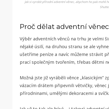
Jak si vyrobit přírodní adventní věnec, abychom ho pak mohli h
Shutte
Proč dělat adventní věnec 
Výběr adventních věnců na trhu je velmi šir
nějaké úsilí, na druhou stranu se ale vy
ušetříme peníze a navíc můžeme strávit př
prací společným tvořením, třebas dětmi n
Možná jste již vyráběli věnce „klasickým
vázacím drátem připevnili větvičky, věnec
přírodninami, umělými dekoracemi a svíč
Jak už to tak ale bývá – i takový adventní