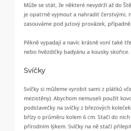
Může se stát, že některé nevydrží až do Št
je opatrně vyjmout a nahradit čerstvými, n
zasouváme pod jutový provázek, případně
Pěkně vypadají a navíc krásně voní také t
nebo hvězdičky badyánu a kousky skořice.
Svíčky
Svíčky si můžeme vyrobit sami z plátků vče
mezistěny). Abychom nemuseli použít kov
podstavečky na svíčky z březových koleče
břízy o průměru kolem 6 cm. Stačí do nich v
přírodním lýkem. Svíčky na ně stačí přil