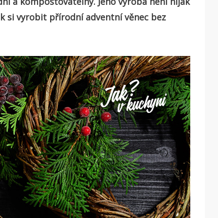
dní a kompostovatelný. Jeho výroba není nijak
ak si vyrobit přírodní adventní věnec bez