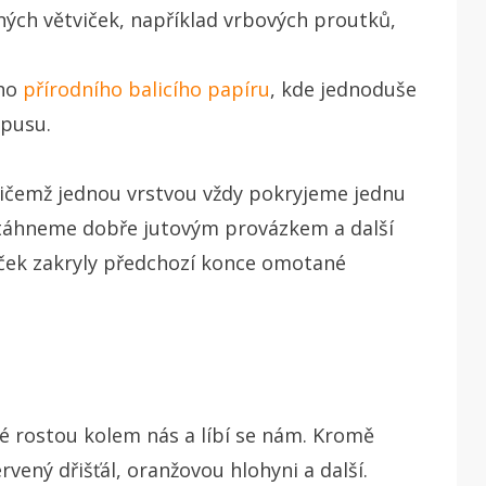
ných větviček, například vrbových proutků,
ého
přírodního balicího papíru
, kde jednoduše
rpusu.
řičemž jednou vrstvou vždy pokryjeme jednu
 stáhneme dobře jutovým provázkem a další
iček zakryly předchozí konce omotané
ré rostou kolem nás a líbí se nám. Kromě
vený dřišťál, oranžovou hlohyni a další.