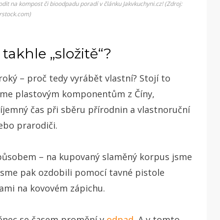
odit na kompost či bioodpadu poradí v článku Jakvkuchyni.cz! (Zdroj:
rstock.com)
takhle „složitě“?
oký – proč tedy vyrábět vlastní? Stojí to
hneme plastovým komponentům z Číny,
íjemný čas při sběru přírodnin a vlastnoruční
ebo prarodiči.
“ způsobem – na kupovaný slaměný korpus jsme
 jsme pak ozdobili pomocí tavné pistole
kami na kovovém zápichu.
 věnec se časem promění v
odpad
. A v tomto