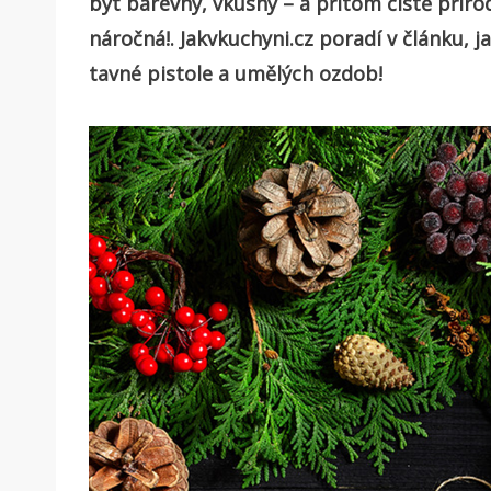
být barevný, vkusný – a přitom čistě příro
náročná!. Jakvkuchyni.cz poradí v článku, j
tavné pistole a umělých ozdob!