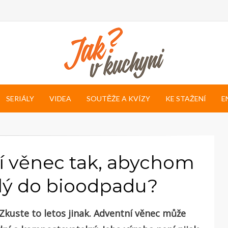
SERIÁLY
VIDEA
SOUTĚŽE A KVÍZY
KE STAŽENÍ
E
ní věnec tak, abychom
elý do bioodpadu?
 Zkuste to letos jinak. Adventní věnec může