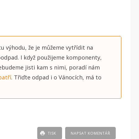
tu výhodu, že je můžeme vytřídit na
odpad. I když použijeme komponenty,
 nebudeme jisti kam s nimi, poradí nám
atří
. Třiďte odpad i o Vánocích, má to
TISK
NAPSAT KOMENTÁŘ