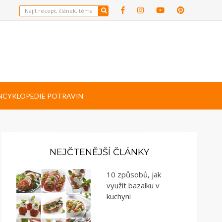
NCYKLOPEDIE POTRAVIN
NEJČTENĚJŠÍ ČLÁNKY
10 způsobů, jak
využít bazalku v
kuchyni