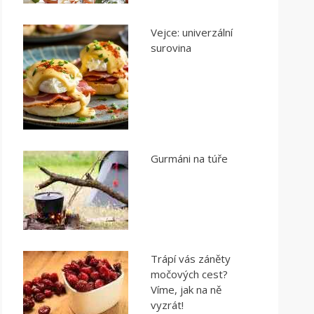
Vejce: univerzální
surovina
Gurmáni na túře
Trápí vás záněty
močových cest?
Víme, jak na ně
vyzrát!