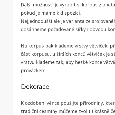
Další možností je vyrobit si korpus z oheb
pokud je máme k dispozici.
Nejjednodušší ale je varianta ze srolovan
dosáhneme požadované šířky i obvodu ko
Na korpus pak klademe vrstvy větviček, p
část korpusu, u širších konců větviček je
vrstvu klademe tak, aby hezké konce větv
provázkem.
Dekorace
K ozdobení věnce použijte přírodniny, kte
tradiční cesmíny můžeme zvolit i krásně čer