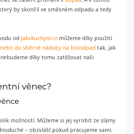
 který by skončil ve směsném odpadu a tedy
ávodu od
Jakvkuchyni.cz
můžeme díky použití
nebo do sběrné nádoby na bioodpad
tak, jak
a nebudeme díky tomu zatěžovat naši
ventní věnec?
věnce
lik možností. Můžeme si jej vyrobit ze slámy
jednoduché – obzvlášť pokud pracujeme sami.