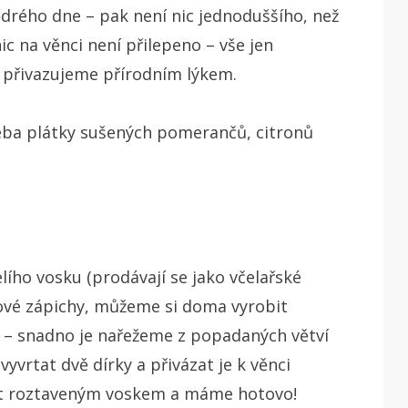
ědrého dne – pak není nic jednoduššího, než
ic na věnci není přilepeno – vše jen
 přivazujeme přírodním lýkem.
řeba plátky sušených pomerančů, citronů
lího vosku (prodávají se jako včelařské
ové zápichy, můžeme si doma vyrobit
k – snadno je nařežeme z popadaných větví
yvrtat dvě dírky a přivázat je k věnci
epit roztaveným voskem a máme hotovo!