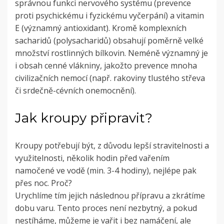
správnou funkci nervového systému (prevence
proti psychickému i fyzickému vyčerpání) a vitamin
E (významný antioxidant). Kromě komplexních
sacharidů (polysacharidů) obsahují poměrně velké
množství rostlinných bílkovin. Neméně významný je
i obsah cenné vlákniny, jakožto prevence mnoha
civilizačních nemocí (např. rakoviny tlustého střeva
či srdečně-cévních onemocnění).
Jak kroupy připravit?
Kroupy potřebují být, z důvodu lepší stravitelnosti a
využitelnosti, několik hodin před vařením
namočené ve vodě (min. 3-4 hodiny), nejlépe pak
přes noc. Proč?
Urychlíme tím jejich následnou přípravu a zkrátíme
dobu varu. Tento proces není nezbytný, a pokud
nestíháme, můžeme je vařit i bez namáčení, ale