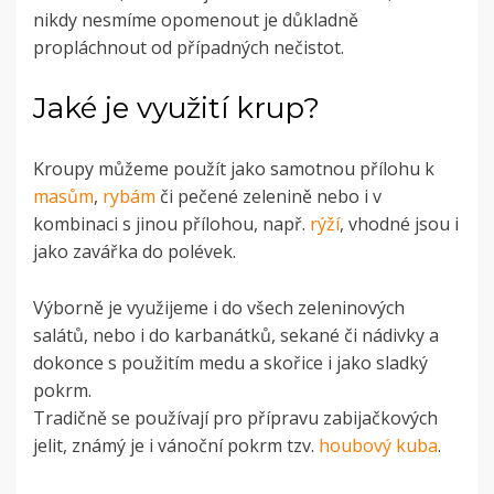
nikdy nesmíme opomenout je důkladně
propláchnout od případných nečistot.
Jaké je využití krup?
Kroupy můžeme použít jako samotnou přílohu k
masům
,
rybám
či pečené zelenině nebo i v
kombinaci s jinou přílohou, např.
rýží
, vhodné jsou i
jako zavářka do polévek.
Výborně je využijeme i do všech zeleninových
salátů, nebo i do karbanátků, sekané či nádivky a
dokonce s použitím medu a skořice i jako sladký
pokrm.
Tradičně se používají pro přípravu zabijačkových
jelit, známý je i vánoční pokrm tzv.
houbový kuba
.