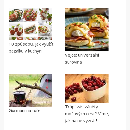
10 způsobů, jak využít
bazalku v kuchyni
Vejce: univerzální
surovina
Trápí vás záněty
Gurmáni na túře
močových cest? Víme,
jak na ně vyzrát!