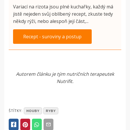
Variací na rizota jsou plné kuchařky, každý má
jistě nejeden svůj oblíbený recept, zkuste tedy
někdy rýži, nebo alespoň její část,...
Recept - suroviny a postup
Autorem článku je tým nutričních terapeutek
Nutrifit.
POSTED
ŠTÍTKY:
HOUBY
RYBY
IN
ČLÁNKY