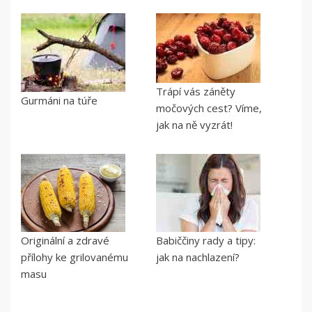
Trápí vás záněty
Gurmáni na túře
močových cest? Víme,
jak na ně vyzrát!
Originální a zdravé
Babiččiny rady a tipy:
přílohy ke grilovanému
jak na nachlazení?
masu