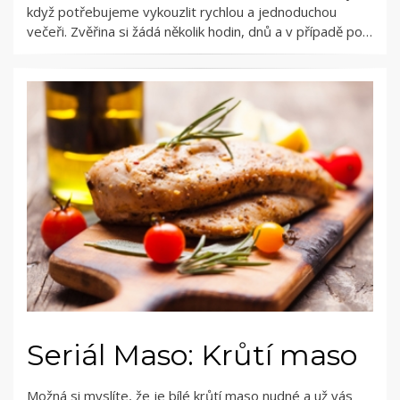
když potřebujeme vykouzlit rychlou a jednoduchou
večeři. Zvěřina si žádá několik hodin, dnů a v případě po…
Seriál Maso: Krůtí maso
Možná si myslíte, že je bílé krůtí maso nudné a už vás