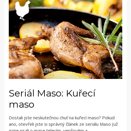
Seriál Maso: Kuřecí
maso
Dostali jste neskutečnou chuť na kuřecí maso? Pokud
ano, otevřeli jste si správný článek ze seriálu Maso (už
jsme psali o mase telecím, vepřovém a…