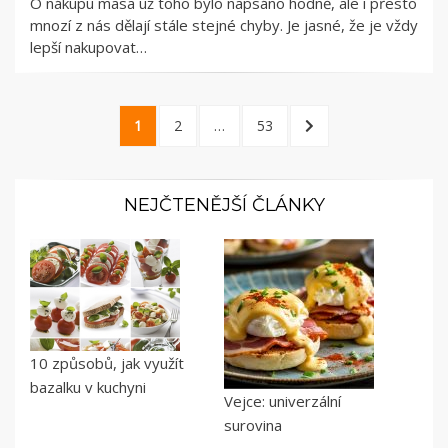
O nákupu masa už toho bylo napsáno hodně, ale i přesto
mnozí z nás dělají stále stejné chyby. Je jasné, že je vždy
lepší nakupovat…
Stránkování
PAGE
PAGE
PAGE
NEXT
1
2
…
53
příspěvků
PAGE
NEJČTENĚJŠÍ ČLÁNKY
10 způsobů, jak využít
bazalku v kuchyni
Vejce: univerzální
surovina