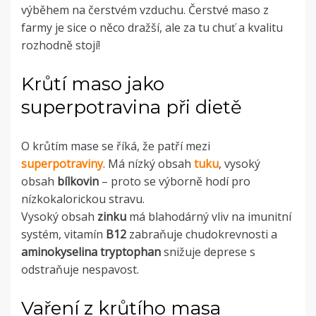
výběhem na čerstvém vzduchu. Čerstvé maso z
farmy je sice o něco dražší, ale za tu chuť a kvalitu
rozhodně stojí!
Krůtí maso jako
superpotravina při dietě
O krůtím mase se říká, že patří mezi
superpotraviny
. Má nízký obsah
tuku
, vysoký
obsah
bílkovin
– proto se výborně hodí pro
nízkokalorickou stravu.
Vysoký obsah
zinku
má blahodárný vliv na imunitní
systém, vitamín
B12
zabraňuje chudokrevnosti a
aminokyselina tryptophan
snižuje deprese s
odstraňuje nespavost.
Vaření z krůtího masa