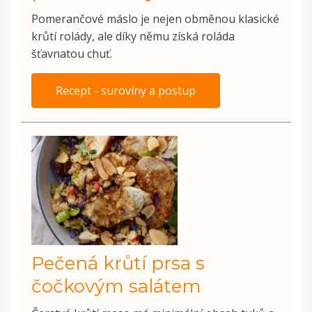
Pomerančové máslo je nejen obměnou klasické
krůtí rolády, ale díky němu získá roláda
šťavnatou chuť.
Recept - suroviny a postup
Pečená krůtí prsa s
čočkovým salátem