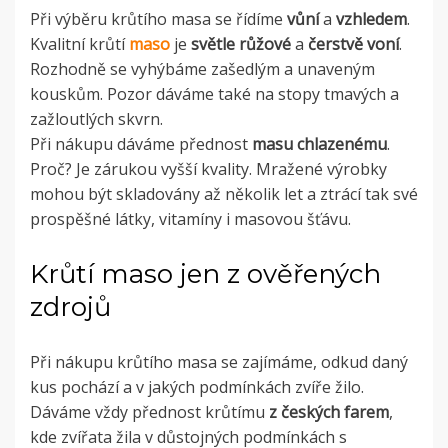
Při výběru krůtího masa se řídíme
vůní
a
vzhledem
.
Kvalitní krůtí
maso
je
světle růžové
a
čerstvě voní
.
Rozhodně se vyhýbáme zašedlým a unaveným
kouskům. Pozor dáváme také na stopy tmavých a
zažloutlých skvrn.
Při nákupu dáváme přednost
masu chlazenému
.
Proč? Je zárukou vyšší kvality. Mražené výrobky
mohou být skladovány až několik let a ztrácí tak své
prospěšné látky, vitamíny i masovou šťávu.
Krůtí maso jen z ověřených
zdrojů
Při nákupu krůtího masa se zajímáme, odkud daný
kus pochází a v jakých podmínkách zvíře žilo.
Dáváme vždy přednost krůtímu
z českých farem
,
kde zvířata žila v důstojných podmínkách s