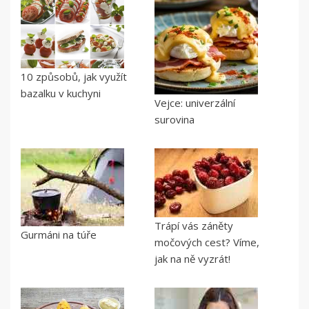
10 způsobů, jak využít
bazalku v kuchyni
Vejce: univerzální
surovina
Trápí vás záněty
Gurmáni na túře
močových cest? Víme,
jak na ně vyzrát!