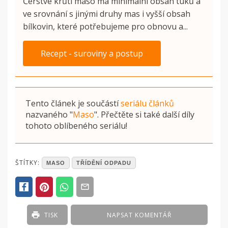
Čerstvé krůtí maso má minimální obsah tuků a
ve srovnání s jinými druhy mas i vyšší obsah
bílkovin, které potřebujeme pro obnovu a...
Recept - suroviny a postup
Tento článek je součástí
seriálu článků
nazvaného
"
Maso
"
. Přečtěte si také další díly
tohoto oblíbeného seriálu!
POSTED
ŠTÍTKY:
MASO
TŘÍDĚNÍ ODPADU
IN
ČLÁNKY
TISK
NAPSAT KOMENTÁŘ