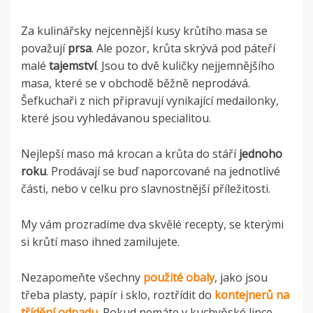
Za kulinářsky nejcennější kusy krůtího masa se
považují
prsa
. Ale pozor, krůta skrývá pod páteří
malé
tajemství
. Jsou to dvě kuličky nejjemnějšího
masa, které se v obchodě běžně neprodává.
Šefkuchaři z nich připravují vynikající medailonky,
které jsou vyhledávanou specialitou.
Nejlepší maso má krocan a krůta do stáří
jednoho
roku
. Prodávají se buď naporcované na jednotlivé
části, nebo v celku pro slavnostnější příležitosti.
My vám prozradíme dva skvělé recepty, se kterými
si krůtí maso ihned zamilujete.
Nezapomeňte všechny
použité obaly
, jako jsou
třeba plasty, papír i sklo,
roztřídit do
kontejnerů na
třídění odpadu
. Pokud nemáte v kuchyňské lince