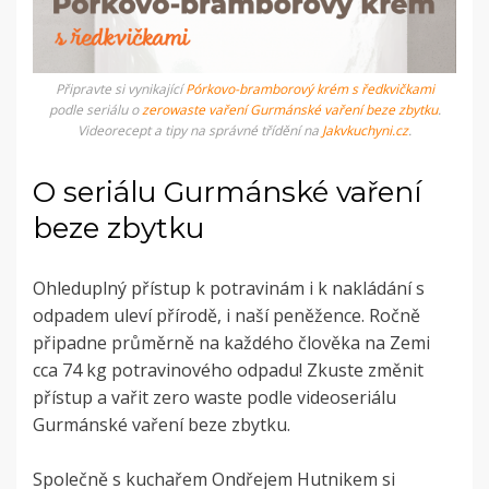
Připravte si vynikající
Pórkovo-bramborový krém s ředkvičkami
podle seriálu o
zerowaste vaření Gurmánské vaření beze zbytku
.
Videorecept a tipy na správné třídění na
Jakvkuchyni.cz
.
O seriálu G
urmánské vaření
beze zbytku
Ohleduplný přístup k potravinám i k nakládání s
odpadem uleví přírodě, i naší peněžence. Ročně
připadne průměrně na každého člověka na Zemi
cca 74 kg potravinového odpadu! Zkuste změnit
přístup a vařit zero waste podle
videoseriálu
Gurmánské vaření beze zbytku
.
Společně s kuchařem Ondřejem Hutnikem si