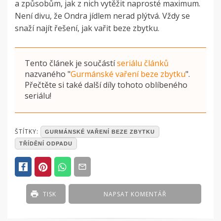
a způsobům, jak z nich vytěžit naprosté maximum.
Není divu, že Ondra jídlem nerad plýtvá. Vždy se
snaží najít řešení, jak vařit beze zbytku.
Tento článek je součástí
seriálu článků
nazvaného
"
Gurmánské vaření beze zbytku
"
.
Přečtěte si také další díly tohoto oblíbeného
seriálu!
POSTED
ŠTÍTKY:
GURMÁNSKÉ VAŘENÍ BEZE ZBYTKU
IN
TŘÍDĚNÍ ODPADU
ČLÁNKY
TISK
NAPSAT KOMENTÁŘ