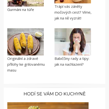
Trápí vás záněty
Gurmáni na túře
močových cest? Víme,
jak na ně vyzrát!
Originální a zdravé
Babiččiny rady a tipy:
přílohy ke grilovanému
jak na nachlazení?
masu
HODÍ SE VÁM DO KUCHYNĚ