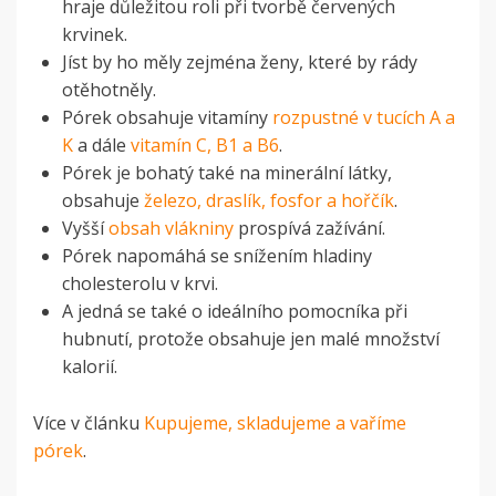
hraje důležitou roli při tvorbě červených
krvinek.
Jíst by ho měly zejména ženy, které by rády
otěhotněly.
Pórek obsahuje vitamíny
rozpustné v tucích A a
K
a dále
vitamín C, B1 a B6
.
Pórek je bohatý také na minerální látky,
obsahuje
železo, draslík, fosfor a hořčík
.
Vyšší
obsah vlákniny
prospívá zažívání.
Pórek napomáhá se snížením hladiny
cholesterolu v krvi.
A jedná se také o ideálního pomocníka při
hubnutí, protože obsahuje jen malé množství
kalorií.
Více v článku
Kupujeme, skladujeme a vaříme
pórek
.