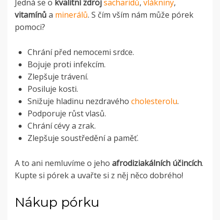
Jedná se o
kvalitní zdroj
sacharidů
,
vlákniny
,
vitamínů
a
minerálů
. S čím vším nám může pórek
pomoci?
Chrání před nemocemi srdce.
Bojuje proti infekcím.
Zlepšuje trávení.
Posiluje kosti.
Snižuje hladinu nezdravého
cholesterolu
.
Podporuje růst vlasů.
Chrání cévy a zrak.
Zlepšuje soustředění a paměť.
A to ani nemluvíme o jeho
afrodiziakálních účincích
.
Kupte si pórek a uvařte si z něj něco dobrého!
Nákup pórku