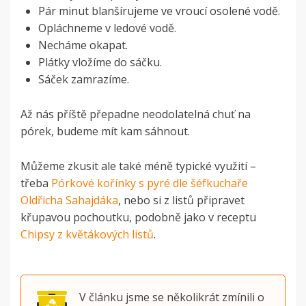
Pár minut blanšírujeme ve vroucí osolené vodě.
Opláchneme v ledové vodě.
Necháme okapat.
Plátky vložíme do sáčku.
Sáček zamrazíme.
Až nás příště přepadne neodolatelná chuť na
pórek, budeme mít kam sáhnout.
Můžeme zkusit ale také méně typické využití –
třeba
Pórkové kořínky s pyré dle šéfkuchaře
Oldřicha Sahajdáka
, nebo si z listů připravet
křupavou pochoutku, podobně jako v receptu
Chipsy z květákových listů
.
V článku jsme se několikrát zmínili o