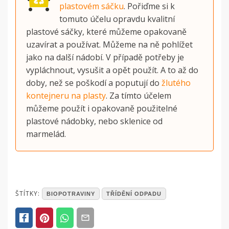
plastovém sáčku
. Pořiďme si k
tomuto účelu opravdu kvalitní
plastové sáčky, které můžeme opakovaně
uzavírat a používat. Můžeme na ně pohlížet
jako na další nádobí. V případě potřeby je
vypláchnout, vysušit a opět použít. A to až do
doby, než se poškodí a poputují do
žlutého
kontejneru na plasty
. Za tímto účelem
můžeme použít i opakovaně použitelné
plastové nádobky, nebo sklenice od
marmelád.
POSTED
ŠTÍTKY:
BIOPOTRAVINY
TŘÍDĚNÍ ODPADU
IN
ČLÁNKY