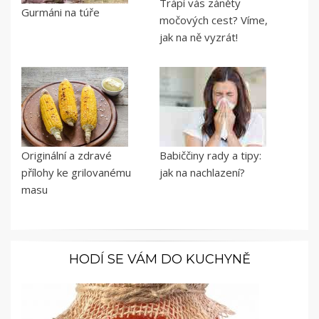
Trápí vás záněty
Gurmáni na túře
močových cest? Víme,
jak na ně vyzrát!
Originální a zdravé
Babiččiny rady a tipy:
přílohy ke grilovanému
jak na nachlazení?
masu
HODÍ SE VÁM DO KUCHYNĚ