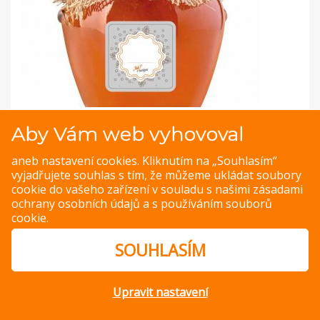
Samolepky pro kořenky: Svěží styl - různé tvary
Aby Vám web vyhovoval
Vneste do vaší kuchyně šmrnc a pořádek se samolepkami
aneb nastavení cookies. Kliknutím na „Souhlasím“
na kořenky a obaly od
Jakvkuchyni.cz
! Vždy tak budete mít
vyjadřujete souhlas s tím, že můžeme ukládat soubory
přehled o tom, co se ve které sklenici či dóze nachází.
cookie do vašeho zařízení v souladu s našimi
zásadami
Vybrat si můžete z různých tvarů v šedém designu.
ochrany osobních údajů
a s
používáním souborů
cookie
.
ZOBRAZIT
SOUHLASÍM
Upravit nastavení
© Copyright 2014 – 2026 –
Jak v kuchyni
Zásady ochrany
osobních údajů