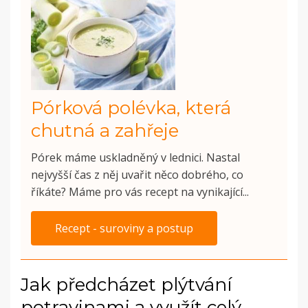
Pórková polévka, která
chutná a zahřeje
Pórek máme uskladněný v lednici. Nastal
nejvyšší čas z něj uvařit něco dobrého, co
říkáte? Máme pro vás recept na vynikající...
Recept - suroviny a postup
Jak předcházet plýtvání
potravinami a využít celý