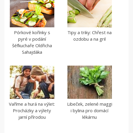
Pórkové kořínky s
Tipy a triky: Chřest na
pyré v podání
ozdobu a na gril
šéfkuchaře Oldřicha
Sahajdáka
Vaříme a hurá na výlet:
Libeček, zelené maggi
Procházky a výlety
i bylina pro domácí
jarní přírodou
lékárnu