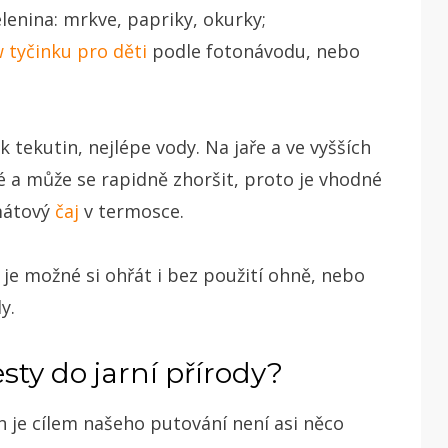
elenina: mrkve, papriky, okurky;
 tyčinku pro děti
podle fotonávodu, nebo
tekutin, nejlépe vody. Na jaře a ve vyšších
 a může se rapidně zhoršit, proto je vhodné
 mátový
čaj
v termosce.
 je možné si ohřát i bez použití ohně, nebo
dy.
cesty do jarní přírody?
jen je cílem našeho putování není asi něco