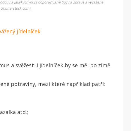
írodou na Jakvkuchyni.cz doporučí jarní tipy na zdravé a vyvážené
: Shutterstock.com).
vážený jídelníček
!
mus a svěžest. I jídelníček by se měl po zimě
elené potraviny, mezi které například patří:
bazalka atd.;