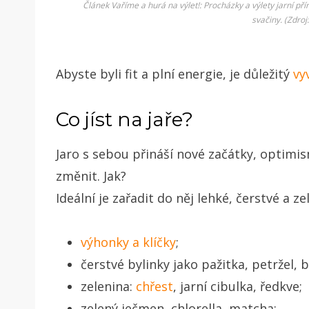
Článek Vaříme a hurá na výlet!: Procházky a výlety jarní př
svačiny. (Zdroj
Abyste byli fit a plní energie, je důležitý
vy
Co jíst na jaře?
Jaro s sebou přináší nové začátky, optimis
změnit. Jak?
Ideální je zařadit do něj lehké, čerstvé a z
výhonky a klíčky
;
čerstvé bylinky jako pažitka, petržel, 
zelenina:
chřest
, jarní cibulka, ředkve;
zelený ječmen, chlorella, matcha;