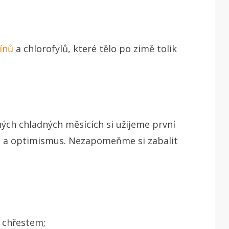
ínů
a chlorofylů, které tělo po zimě tolik
hých chladných měsících si užijeme první
ii a optimismus. Nezapomeňme si zabalit
 chřestem;