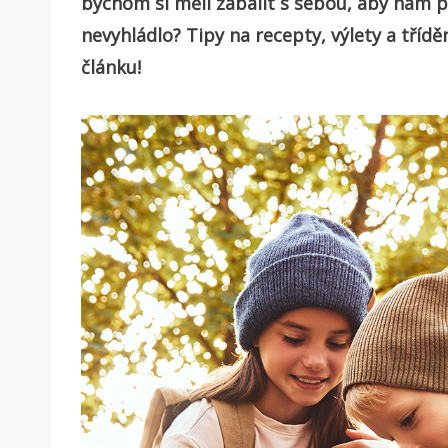
bychom si měli zabalit s sebou, aby nám 
nevyhládlo? Tipy na recepty, výlety a třídě
článku!