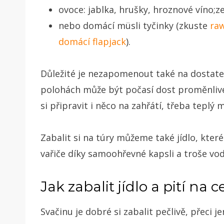
ovoce: jablka, hrušky, hroznové víno;z
nebo domácí müsli tyčinky (zkuste
raw
domácí flapjack
).
Důležité je nezapomenout také na dostatek 
polohách může být počasí dost proměnlivé
si připravit i něco na zahřátí, třeba teplý
Zabalit si na túry můžeme také jídlo, které
vařiče díky samoohřevné kapsli a troše vo
Jak zabalit jídlo a pití na 
Svačinu je dobré si zabalit pečlivě, přeci 