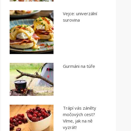
Vejce: univerzální
surovina
Gurmáni na túře
Trápí vás záněty
močových cest?
Víme, jak na ně
vyzrát!