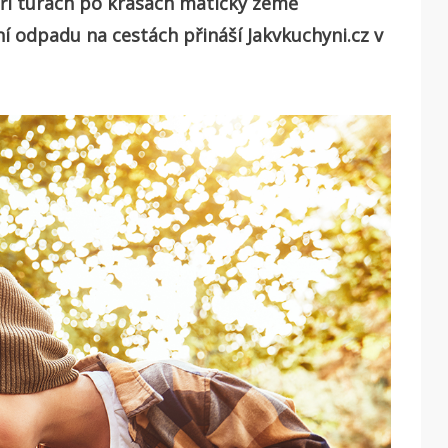
při túrách po krásách matičky země
ní odpadu na cestách přináší Jakvkuchyni.cz v