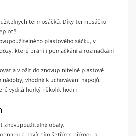
oužitelných termosáčků. Díky termosáčku
eplotě.
ovupoužitelného plastového sáčku, v
dózy, které brání i pomačkání a rozmačkání
vat a vložit do znovuplnitelné plastové
lné nádoby, vhodné k uchovávání nápojů.
eré vydrží horký několik hodin.
h
it znovupoužitelné obaly.
dpadu a navíc tím šetříme přírodu a