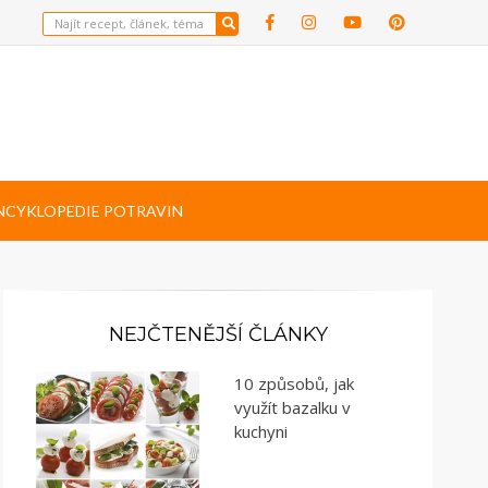
NCYKLOPEDIE POTRAVIN
NEJČTENĚJŠÍ ČLÁNKY
10 způsobů, jak
využít bazalku v
kuchyni