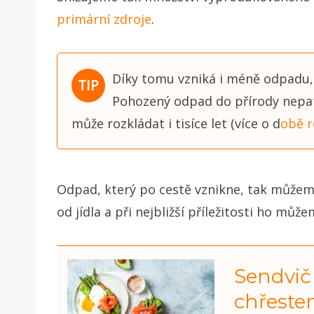
primární zdroje
.
Díky tomu vzniká i méně odpadu,
Pohozený odpad do přírody nepatř
může rozkládat i tisíce let (více o d
obě r
Odpad, který po cestě vznikne, tak můžem
od jídla a při nejbližší příležitosti ho můž
Sendvič
chřest