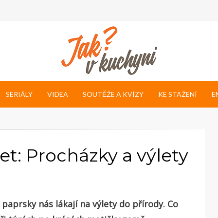
SERIÁLY
VIDEA
SOUTĚŽE A KVÍZY
KE STAŽENÍ
E
et: Procházky a výlety
paprsky nás lákají na výlety do přírody. Co