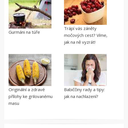
Trápí vás záněty
Gurmáni na túře
močových cest? Víme,
jak na ně vyzrát!
Originální a zdravé
Babiččiny rady a tipy:
přílohy ke grilovanému
jak na nachlazení?
masu