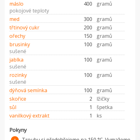
máslo
400
gramů
pokojové teploty
med
300
gramů
třtinový cukr
200
gramů
ořechy
150
gramů
brusinky
100
gramů
sušené
jablka
100
gramů
sušené
rozinky
100
gramů
sušené
dýňová semínka
100
gramů
skořice
2
lžičky
sůl
1
špetka
vanilkový extrakt
1
ks
Pokyny
Troubu si předehřejeme na 150 °C. Vymažeme