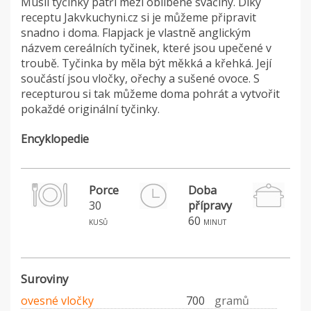
Müsli tyčinky patří mezi oblíbené svačiny. Díky
receptu Jakvkuchyni.cz si je můžeme připravit
snadno i doma. Flapjack je vlastně anglickým
názvem cereálních tyčinek, které jsou upečené v
troubě. Tyčinka by měla být měkká a křehká. Její
součástí jsou vločky, ořechy a sušené ovoce. S
recepturou si tak můžeme doma pohrát a vytvořit
pokaždé originální tyčinky.
Encyklopedie
Porce
Doba
30
přípravy
60
kusů
minut
Suroviny
ovesné vločky
700
gramů