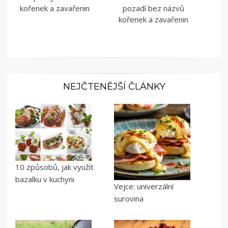
kořenek a zavařenin
pozadí bez názvů
kořenek a zavařenin
NEJČTENĚJŠÍ ČLÁNKY
10 způsobů, jak využít
bazalku v kuchyni
Vejce: univerzální
surovina