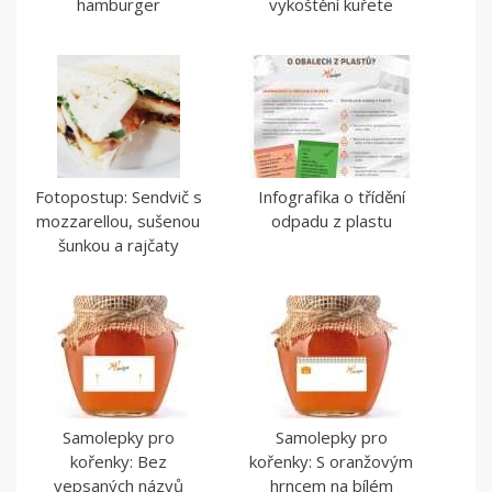
hamburger
vykoštění kuřete
Fotopostup: Sendvič s
Infografika o třídění
mozzarellou, sušenou
odpadu z plastu
šunkou a rajčaty
Samolepky pro
Samolepky pro
kořenky: Bez
kořenky: S oranžovým
vepsaných názvů
hrncem na bílém