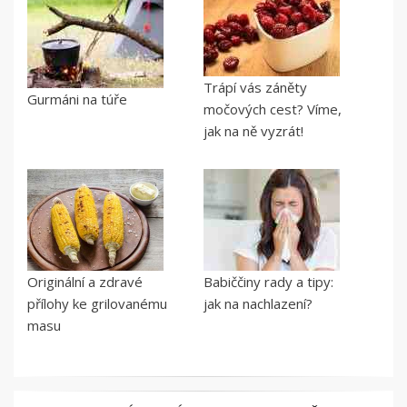
Trápí vás záněty
Gurmáni na túře
močových cest? Víme,
jak na ně vyzrát!
Originální a zdravé
Babiččiny rady a tipy:
přílohy ke grilovanému
jak na nachlazení?
masu