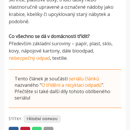
vlastnoručně upravené a označené nádoby jako
krabice, kbelíky či upcyklovaný starý nábytek a
podobně.
Co všechno se dá v domácnosti třídit?
Především základní suroviny – papír, plast, sklo,
kovy, nápojové kartony, dále bioodpad,
nebezpečný odpad
, textilie.
Tento článek je součástí
seriálu článků
nazvaného
"
O třídění a recyklaci odpadů
"
.
Přečtěte si také další díly tohoto oblíbeného
seriálu!
POSTED
ŠTÍTKY:
TŘÍDĚNÍ ODPADU
IN
ČLÁNKY