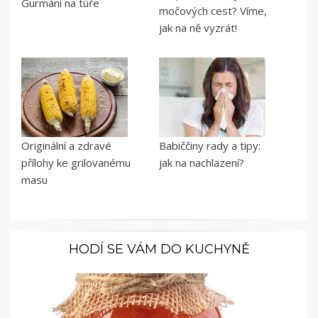
Gurmáni na túře
močových cest? Víme,
jak na ně vyzrát!
Originální a zdravé
Babiččiny rady a tipy:
přílohy ke grilovanému
jak na nachlazení?
masu
HODÍ SE VÁM DO KUCHYNĚ