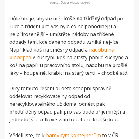
autor: Bára Kocandová)
Důležité je, abyste měli
koše na tříděný odpad
po
ruce a třídění pro vás bylo co nejpohodlnější a
nejpřirozenější – umístěte nádoby na tříděné
odpady tam, kde daného odpadu vzniká nejvíce.
Například koš na směsný odpad a
nádobu na
bioodpad
v kuchyni, koš na plasty poblíž kuchyně a
koš na papír u pracovního stolu, nádobu na prošlé
léky v koupelně, krabici na starý textil v chodbě atd.
Díky tomuto řešení budete schopni správně
oddělovat recyklovatelný odpad od
nerecyklovatelného už doma, odnést pak
předtříděný odpad pak pro vás bude příjemnější a
jednodušší a celkově vám to zabere kratší dobu.
Věděli jste, že k
barevným kontejnerům
to v ČR