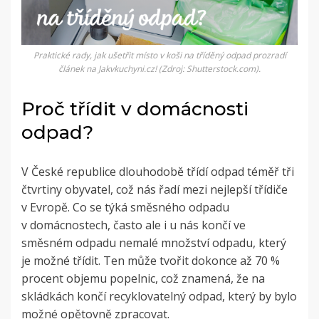
Praktické rady, jak ušetřit místo v koši na tříděný odpad prozradí
článek na Jakvkuchyni.cz! (Zdroj: Shutterstock.com).
Proč třídit v domácnosti
odpad?
V České republice dlouhodobě třídí odpad téměř tři
čtvrtiny obyvatel, což nás řadí mezi nejlepší třídiče
v Evropě. Co se týká směsného odpadu
v domácnostech, často ale i u nás končí ve
směsném odpadu nemalé množství odpadu, který
je možné třídit. Ten může tvořit dokonce až 70 %
procent objemu popelnic, což znamená, že na
skládkách končí recyklovatelný odpad, který by bylo
možné opětovně zpracovat.