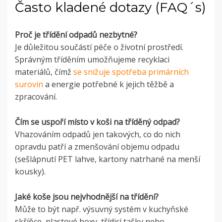
Často kladené dotazy (FAQ´s)
Proč je třídění odpadů nezbytné?
Je důležitou součástí péče o životní prostředí.
Správným tříděním umožňujeme recyklaci
materiálů, čímž
se snižuje spotřeba primárních
surovin
a energie potřebné k jejich těžbě a
zpracování.
Čím se uspoří místo v koši na tříděný odpad?
Vhazováním odpadů jen takových, co do nich
opravdu patří a zmenšování objemu odpadu
(sešlápnutí PET lahve, kartony natrhané na menší
kousky).
Jaké koše jsou nejvhodnější na třídění?
Může to být např. výsuvný systém v kuchyňské
skříňce, plastové boxy, třídicí tašky nebo