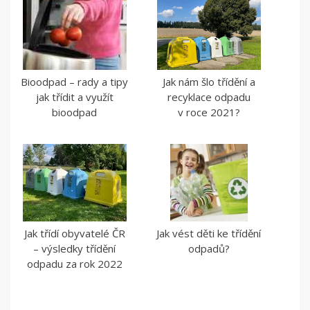
Bioodpad – rady a tipy
Jak nám šlo třídění a
jak třídit a využít
recyklace odpadu
bioodpad
v roce 2021?
Jak třídí obyvatelé ČR
Jak vést děti ke třídění
– výsledky třídění
odpadů?
odpadu za rok 2022