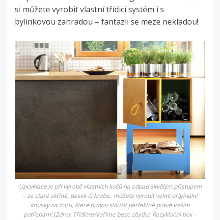
si můžete vyrobit vlastní třídicí systém i s
bylinkovou zahradou – fantazii se meze nekladou!
Upcyklace je při výrobě vlastních košů na odpad skvělým přístupem
– ze staré skříně, desek či krabic, můžete vyrobit velmi originální
kousky na míru, které budou sloužit perfektně právě vašim
potřebám! (Zdroj: Třídíme/Vaříme beze zbytku, Recyklační box –