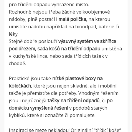
pro třídění odpadu vyhrazené místo.
Rozhodně nejsou třeba žádné velkoobjemové
nádoby, plně postačí i
malá polička
, na kterou
umístíte nádobu například na bioodpad, baterie či
léky.
Stejně dobře poslouží
výsuvný systém ve skříňce
pod dřezem,
sada košů na třídění odpadu
umístěná
v kuchyňské lince, nebo sada třídicích tašek v
chodbě.
Praktické jsou také
nízké plastové boxy na
kolečkách
, které jsou nejen skladné, ale i mobilní,
takže je přemístíte dle potřeby. Vhodným řešením
jsou i nejrůznější
tašky na třídění odpadů
, či
po
domácku vymyšlená řešení
v podobě starých
kyblíků, které si označíte či pomalujete.
Inspiraci se meze nekladou! Originální “třídicí koše”