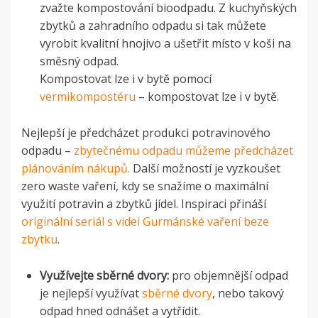
zvažte kompostování bioodpadu. Z kuchyňských
zbytků a zahradního odpadu si tak můžete
vyrobit kvalitní hnojivo a ušetřit místo v koši na
směsný odpad.
Kompostovat lze i v bytě pomocí
vermikompostéru
– kompostovat lze i v bytě.
Nejlepší je předcházet produkci potravinového
odpadu –
zbytečnému odpadu můžeme předcházet
plánováním nákupů.
Další možností je vyzkoušet
zero waste vaření, kdy se snažíme o maximální
využití potravin a zbytků jídel. Inspiraci přináší
originální seriál s videi Gurmánské vaření beze
zbytku
.
Využívejte sběrné dvory:
pro objemnější odpad
je nejlepší využívat
sběrné dvory
, nebo takový
odpad hned odnášet a vytřídit.