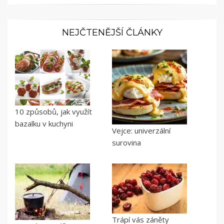
NEJČTENĚJŠÍ ČLÁNKY
10 způsobů, jak využít
bazalku v kuchyni
Vejce: univerzální
surovina
Trápí vás záněty