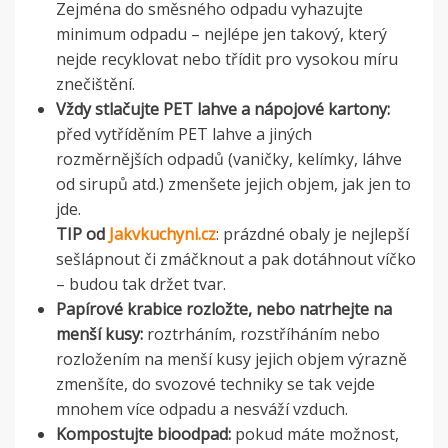
Zejména do směsného odpadu vyhazujte
minimum odpadu – nejlépe jen takový, který
nejde recyklovat nebo třídit pro vysokou míru
znečištění.
Vždy stlačujte PET lahve a nápojové kartony:
před vytříděním PET lahve a jiných
rozměrnějších odpadů (vaničky, kelímky, láhve
od sirupů atd.) zmenšete jejich objem, jak jen to
jde.
TIP od
Jakvkuchyni.cz
: prázdné obaly je nejlepší
sešlápnout či zmáčknout a pak dotáhnout víčko
– budou tak držet tvar.
Papírové krabice rozložte, nebo natrhejte na
menší kusy:
roztrháním, rozstříháním nebo
rozložením na menší kusy jejich objem výrazně
zmenšíte, do svozové techniky se tak vejde
mnohem více odpadu a nesváží vzduch.
Kompostujte bioodpad:
pokud máte možnost,