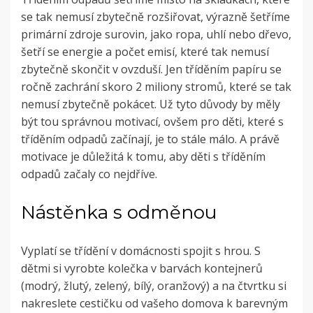
se tak nemusí zbytečně rozšiřovat, výrazně šetříme
primární zdroje surovin, jako ropa, uhlí nebo dřevo,
šetří se energie a počet emisí, které tak nemusí
zbytečně skončit v ovzduší. Jen tříděním papíru se
ročně zachrání skoro 2 miliony stromů, které se tak
nemusí zbytečně pokácet. Už tyto důvody by měly
být tou správnou motivací, ovšem pro děti, které s
tříděním odpadů začínají, je to stále málo. A právě
motivace je důležitá k tomu, aby děti s tříděním
odpadů začaly co nejdříve.
Nástěnka s odměnou
Vyplatí se třídění v domácnosti spojit s hrou. S
dětmi si vyrobte kolečka v barvách kontejnerů
(modrý, žlutý, zelený, bílý, oranžový) a na čtvrtku si
nakreslete cestičku od vašeho domova k barevným