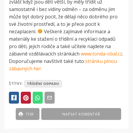
zvlášť když jsou děti větší, by měly třídit už
samostatně i bez vidiny odměn – za odměnu jim
může být dobrý pocit, že dělají něco dobrého pro
své životní prostředí, a to je přece pocit k
nezaplacení.
Veškeré zajímavé informace a
materiály ke stažení o třídění a recyklaci odpadů
pro děti, jejich rodiče a také učitele najdete na
zábavně vzdělávacích stránkách
www.tonda-obal.cz
.
Doporučujeme navštívit také tuto
stránku plnou
zábavných her.
POSTED
ŠTÍTKY:
TŘÍDĚNÍ ODPADU
IN
ČLÁNKY
TISK
NAPSAT KOMENTÁŘ