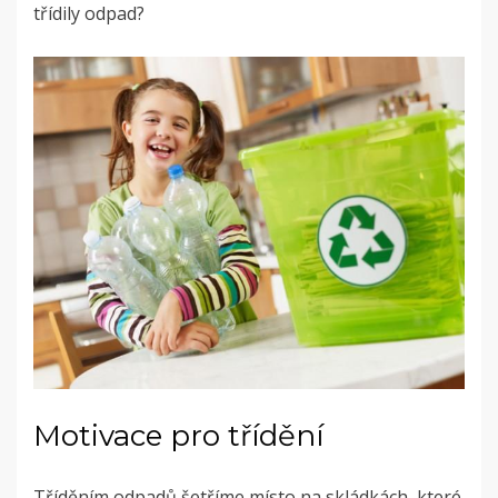
třídily odpad?
Motivace pro třídění
Tříděním odpadů šetříme místo na skládkách, které