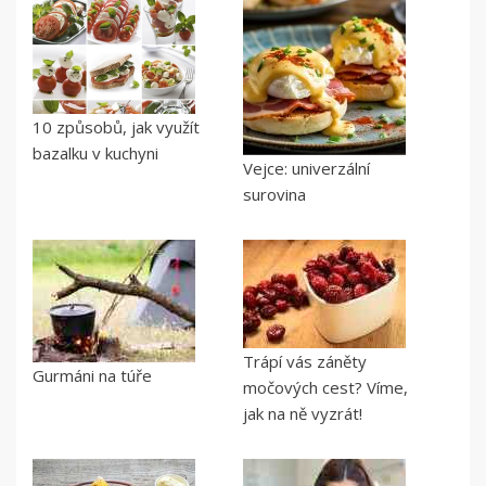
10 způsobů, jak využít
bazalku v kuchyni
Vejce: univerzální
surovina
Trápí vás záněty
Gurmáni na túře
močových cest? Víme,
jak na ně vyzrát!