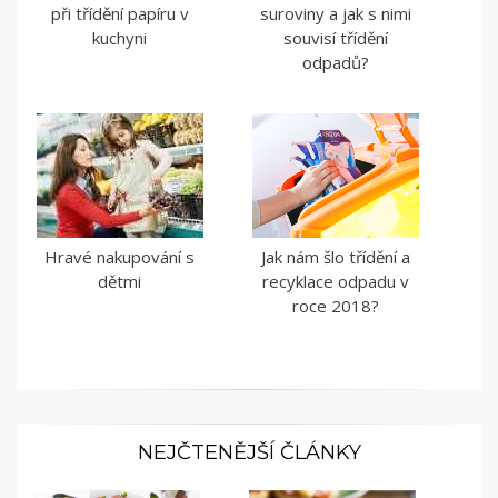
při třídění papíru v
suroviny a jak s nimi
kuchyni
souvisí třídění
odpadů?
Hravé nakupování s
Jak nám šlo třídění a
dětmi
recyklace odpadu v
roce 2018?
NEJČTENĚJŠÍ ČLÁNKY