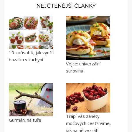
NEJČTENĚJŠÍ ČLÁNKY
10 způsobů, jak využít
bazalku v kuchyni
Vejce: univerzální
surovina
Trápí vás záněty
Gurmáni na túře
močových cest? Víme,
jak na ně vyzrát!