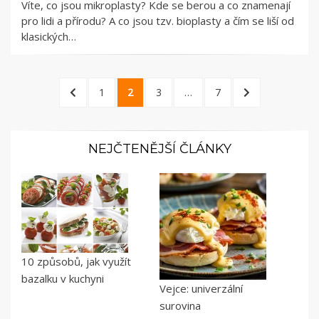
Víte, co jsou mikroplasty? Kde se berou a co znamenají
pro lidi a přírodu? A co jsou tzv. bioplasty a čím se liší od
klasických…
Stránkování
PREVIOUS
PAGE
PAGE
PAGE
PAGE
NEXT
1
2
3
…
7
příspěvků
PAGE
PAGE
NEJČTENĚJŠÍ ČLÁNKY
10 způsobů, jak využít
bazalku v kuchyni
Vejce: univerzální
surovina