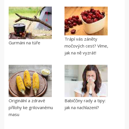
Trápí vás záněty
Gurmáni na túře
močových cest? Víme,
jak na ně vyzrát!
Originální a zdravé
Babiččiny rady a tipy:
přílohy ke grilovanému
jak na nachlazení?
masu