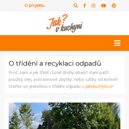
O projektu
O třídění a recyklaci odpadů
Proč, kam a jak třídit různé druhy obalů? Kam patří
použitý olej, potravinové zbytky, nebo sáčky od koření?
Staňte se jedničkou v třídění odpadu s
Jakvkuchyni.cz
!