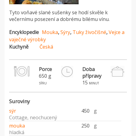
Tyto voňavé slané sušenky se hodí skvěle k
večernímu posezení a dobrému bílému vínu.
Encyklopedie
Mouka
,
Sýry
,
Tuky živočišné
,
Vejce a
vaječné výrobky
Kuchyně
Česká
Porce
Doba
650 g
přípravy
15
sýru
minut
Suroviny
sýr
450
g
Cottage, neochucený
mouka
250
g
hladká