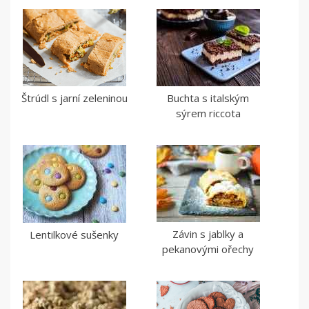
Štrúdl s jarní zeleninou
Buchta s italským
sýrem riccota
Závin s jablky a
Lentilkové sušenky
pekanovými ořechy