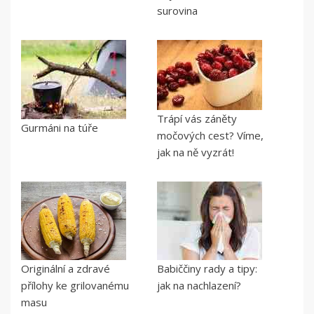
surovina
Trápí vás záněty
Gurmáni na túře
močových cest? Víme,
jak na ně vyzrát!
Originální a zdravé
Babiččiny rady a tipy:
přílohy ke grilovanému
jak na nachlazení?
masu