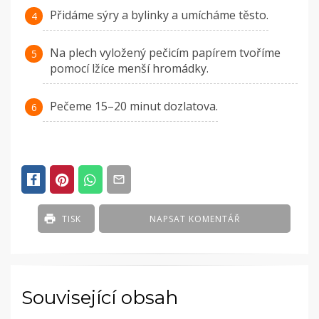
Přidáme sýry a bylinky a umícháme těsto.
Na plech vyložený pečicím papírem tvoříme
pomocí lžíce menší hromádky.
Pečeme 15–20 minut dozlatova.
TISK
NAPSAT KOMENTÁŘ
Související obsah