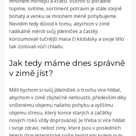
mnohem mírnější a kratší. Všichni si pořádně
topíme, svítíme, sortiment potravin je stále stejně
bohatý a venku se mnohem méně pohybujeme.
Nevidím tedy důvod k tomu, abychom v zimě
radikálně měnili svůj jídelníček a častěji
konzumovali tučnější masa či klobásky a svoje tělo
tak izolovali vůči chladu.
Jak tedy máme dnes správně
v zimě jíst?
Měli bychom si svůj jídelníček o trochu více hlídat,
abychom v zimě zbytečně netloustli, především díky
sníženému objemu našeho pohybu a vyššímu
objemu stresu, který konce starých a začátky
nových roků vždy doprovázejí. Je třeba si více hlídat
i svoje zdraví, neboť zimy, které jsou v posledních
letech charakteristické spíše teplotami kolem nuly,