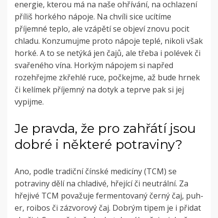
energie, kterou má na naše ohřívání, na ochlazení
příliš horkého nápoje. Na chvíli sice ucítíme
příjemné teplo, ale vzápětí se objeví znovu pocit
chladu. Konzumujme proto nápoje teplé, nikoli však
horké. A to se netýká jen čajů, ale třeba i polévek či
svařeného vína. Horkým nápojem si napřed
rozehřejme zkřehlé ruce, počkejme, až bude hrnek
či kelímek příjemný na dotyk a teprve pak si jej
vypijme.
Je pravda, že pro zahřátí jsou
dobré i některé potraviny?
Ano, podle tradiční čínské medicíny (TCM) se
potraviny dělí na chladivé, hřející či neutrální. Za
hřejivé TCM považuje fermentovaný černý čaj, puh-
er, roibos či zázvorový čaj. Dobrým tipem je i přidat