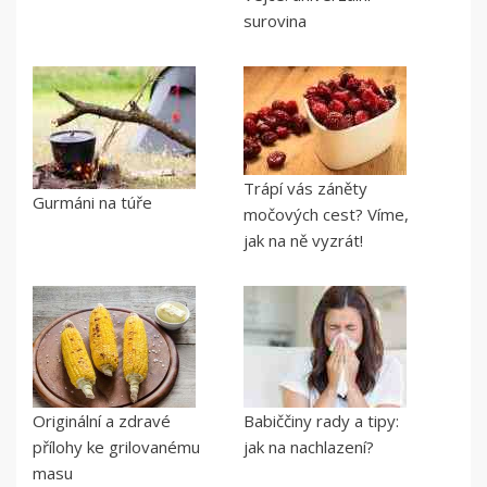
surovina
Trápí vás záněty
Gurmáni na túře
močových cest? Víme,
jak na ně vyzrát!
Originální a zdravé
Babiččiny rady a tipy:
přílohy ke grilovanému
jak na nachlazení?
masu