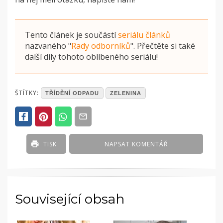
Tento článek je součástí
seriálu článků
nazvaného
"
Rady odborníků
"
. Přečtěte si také
další díly tohoto oblíbeného seriálu!
POSTED
ŠTÍTKY:
TŘÍDĚNÍ ODPADU
ZELENINA
IN
ČLÁNKY
TISK
NAPSAT KOMENTÁŘ
Související obsah