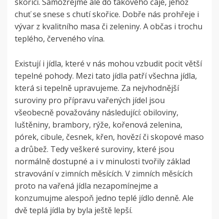
skořici. Samozřejmě ale do takového čaje, jehož
chuť se snese s chutí skořice. Dobře nás prohřeje i
vývar z kvalitního masa či zeleniny. A občas i trochu
teplého, červeného vína.
Existují i jídla, které v nás mohou vzbudit pocit větší
tepelné pohody. Mezi tato jídla patří všechna jídla,
která si tepelně upravujeme. Za nejvhodnější
suroviny pro přípravu vařených jídel jsou
všeobecně považovány následující: obiloviny,
luštěniny, brambory, rýže, kořenová zelenina,
pórek, cibule, česnek, křen, hovězí či skopové maso
a drůbež. Tedy veškeré suroviny, které jsou
normálně dostupné a i v minulosti tvořily základ
stravování v zimních měsících. V zimních měsících
proto na vařená jídla nezapomínejme a
konzumujme alespoň jedno teplé jídlo denně. Ale
dvě teplá jídla by byla ještě lepší.