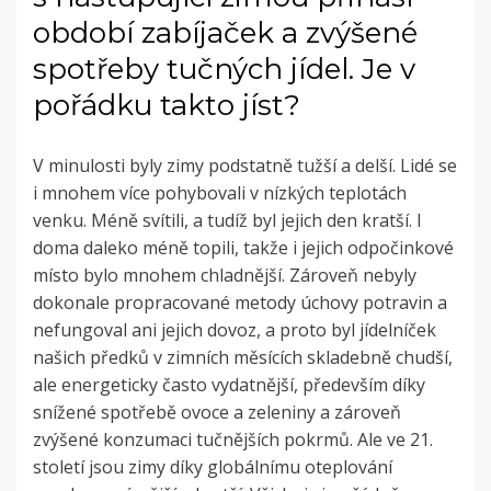
období zabíjaček a zvýšené
spotřeby tučných jídel. Je v
pořádku takto jíst?
V minulosti byly zimy podstatně tužší a delší. Lidé se
i mnohem více pohybovali v nízkých teplotách
venku. Méně svítili, a tudíž byl jejich den kratší. I
doma daleko méně topili, takže i jejich odpočinkové
místo bylo mnohem chladnější. Zároveň nebyly
dokonale propracované metody úchovy potravin a
nefungoval ani jejich dovoz, a proto byl jídelníček
našich předků v zimních měsících skladebně chudší,
ale energeticky často vydatnější, především díky
snížené spotřebě ovoce a zeleniny a zároveň
zvýšené konzumaci tučnějších pokrmů. Ale ve 21.
století jsou zimy díky globálnímu oteplování