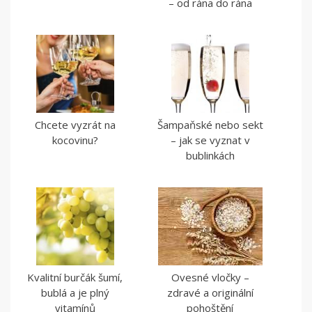
– od rána do rána
Chcete vyzrát na
Šampaňské nebo sekt
kocovinu?
– jak se vyznat v
bublinkách
Kvalitní burčák šumí,
Ovesné vločky –
bublá a je plný
zdravé a originální
vitamínů
pohoštění