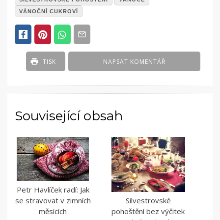
ČLÁNKY
VÁNOČNÍ CUKROVÍ
TISK
NAPSAT KOMENTÁŘ
Související obsah
Petr Havlíček radí: Jak
se stravovat v zimních
Silvestrovské
měsících
pohoštění bez výčitek