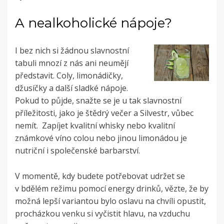
A nealkoholické nápoje?
I bez nich si žádnou slavnostní
tabuli mnozí z nás ani neumějí
představit. Coly, limonádičky,
džusíčky a další sladké nápoje.
Pokud to půjde, snažte se je u tak slavnostní
příležitosti, jako je štědrý večer a Silvestr, vůbec
nemít. Zapíjet kvalitní whisky nebo kvalitní
známkové víno colou nebo jinou limonádou je
nutriční i společenské barbarství.
V momentě, kdy budete potřebovat udržet se
v bdělém režimu pomocí energy drinků, vězte, že by
možná lepší variantou bylo oslavu na chvíli opustit,
procházkou venku si vyčistit hlavu, na vzduchu