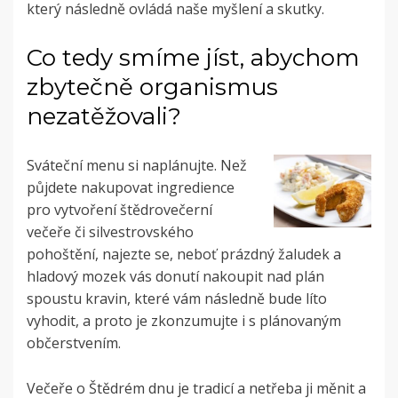
který následně ovládá naše myšlení a skutky.
Co tedy smíme jíst, abychom
zbytečně organismus
nezatěžovali?
Sváteční menu si naplánujte. Než
půjdete nakupovat ingredience
pro vytvoření štědrovečerní
večeře či silvestrovského
pohoštění, najezte se, neboť prázdný žaludek a
hladový mozek vás donutí nakoupit nad plán
spoustu kravin, které vám následně bude líto
vyhodit, a proto je zkonzumujte i s plánovaným
občerstvením.
Večeře o Štědrém dnu je tradicí a netřeba ji měnit a