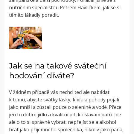
šampaňské a další pochoutky. Poradili jsme se s
nutričním specialistou Petrem Havlíčkem, jak se si
těmito lákadly poradit.
Jak se na takové sváteční
hodování díváte?
V žádném případě vás nechci teď ale nabádat
k tomu, abyste svátky lásky, klidu a pohody pojali
jako mniši a zůstali pouze o zelenině a vodě. Přece
jen to dobré jídlo a kvalitní pití k oslavám patří. Jde
ale o to si správně vybrat, nepřejíst se a alkohol
brát jako příjemného společníka, nikoliv jako pána,