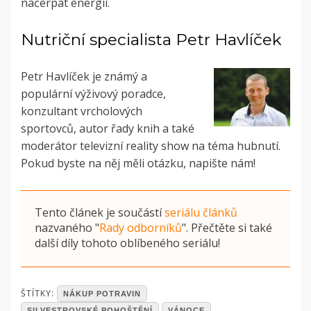
načerpat energii.
Nutriční specialista Petr Havlíček
Petr Havlíček je známý a
populární výživový poradce,
konzultant vrcholových
sportovců, autor řady knih a také
moderátor televizní reality show na téma hubnutí.
Pokud byste na něj měli otázku, napište nám!
Tento článek je součástí
seriálu článků
nazvaného
"
Rady odborníků
"
. Přečtěte si také
další díly tohoto oblíbeného seriálu!
POSTED
ŠTÍTKY:
NÁKUP POTRAVIN
IN
SILVESTROVSKÉ POHOŠTĚNÍ
VÁNOCE