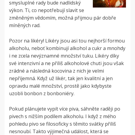
smysluplné rady bude nadlidský
výkon. Ti, co nepotřebují slavit se
změněným vědomím, možná přijmou pár dobře
míněných rad.
Pozor na likéry! Likéry jsou asi tou nejhorší formou
alkoholu, neboť kombinují alkohol a cukr a mnohdy
i ne zcela nevýznamné množství tuku. Likéry díky
své intenzivní a ne příliš alkoholové chuti jsou však
zrádné a následná kocovina z nich je velmi
nepříjemná. Když už likér, tak jen kvalitní a jen
opravdu malé množství, prostě jako kdybyste
uzobli bonbon z bonboniéry.
Pokud plánujete vypít více piva, sáhněte raději po
pivech s nižším podílem alkoholu. I když z mého
pohledu pivo se filosoficky s těmito svátky příliš
nesnoubí. Takto výjimečná událost, která se