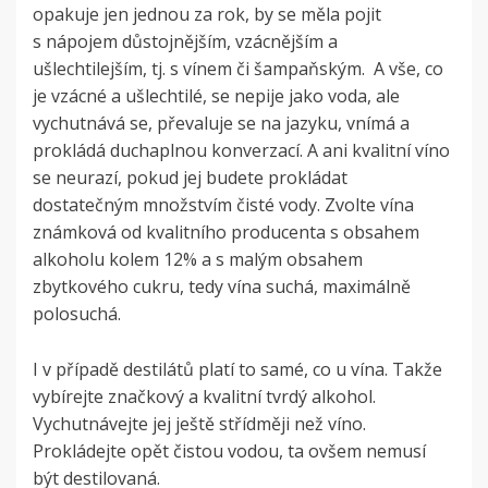
opakuje jen jednou za rok, by se měla pojit
s nápojem důstojnějším, vzácnějším a
ušlechtilejším, tj. s vínem či šampaňským. A vše, co
je vzácné a ušlechtilé, se nepije jako voda, ale
vychutnává se, převaluje se na jazyku, vnímá a
prokládá duchaplnou konverzací. A ani kvalitní víno
se neurazí, pokud jej budete prokládat
dostatečným množstvím čisté vody. Zvolte vína
známková od kvalitního producenta s obsahem
alkoholu kolem 12% a s malým obsahem
zbytkového cukru, tedy vína suchá, maximálně
polosuchá.
I v případě destilátů platí to samé, co u vína. Takže
vybírejte značkový a kvalitní tvrdý alkohol.
Vychutnávejte jej ještě střídměji než víno.
Prokládejte opět čistou vodou, ta ovšem nemusí
být destilovaná.