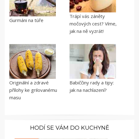
Trápí vás záněty
Gurmáni na túře
močových cest? Víme,
jak na ně vyzrát!
Originální a zdravé
Babiččiny rady a tipy:
přílohy ke grilovanému
jak na nachlazení?
masu
HODÍ SE VÁM DO KUCHYNĚ