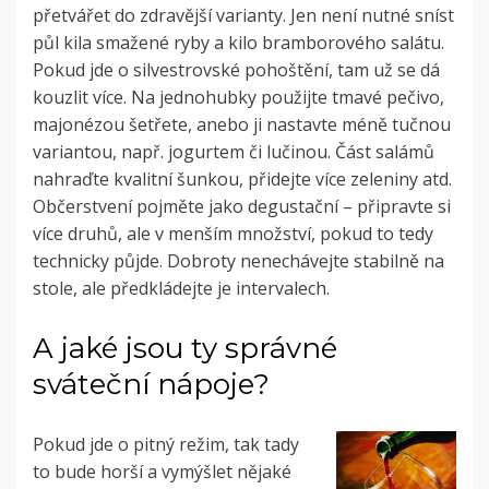
přetvářet do zdravější varianty. Jen není nutné sníst
půl kila smažené ryby a kilo bramborového salátu.
Pokud jde o silvestrovské pohoštění, tam už se dá
kouzlit více. Na jednohubky použijte tmavé pečivo,
majonézou šetřete, anebo ji nastavte méně tučnou
variantou, např. jogurtem či lučinou. Část salámů
nahraďte kvalitní šunkou, přidejte více zeleniny atd.
Občerstvení pojměte jako degustační – připravte si
více druhů, ale v menším množství, pokud to tedy
technicky půjde. Dobroty nenechávejte stabilně na
stole, ale předkládejte je intervalech.
A jaké jsou ty správné
sváteční nápoje?
Pokud jde o pitný režim, tak tady
to bude horší a vymýšlet nějaké