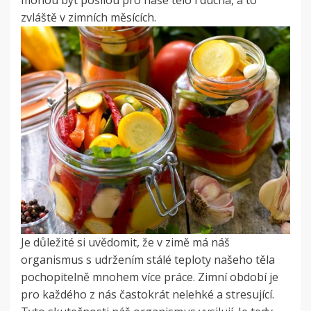
mohou být posilou pro naše tělo i ducha, a to
zvláště v zimních měsících.
Je důležité si uvědomit, že v zimě má náš
organismus s udržením stálé teploty našeho těla
pochopitelně mnohem více práce. Zimní období je
pro každého z nás častokrát nelehké a stresující.