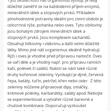
Tyto skutečnosti náš organismus vysilují. Je tedy
důležité zaměřit se na každodenní příjem enzymů,
minerálních látek a stopových prvků. Příkladem
plnohodnotné potraviny ideální pro zimní období je
celozrnná rýže, pohanka nebo oves. Tyto obiloviny
jsou bohatým zdrojem minerálních látek a
stopových prvků. Jsou komplexem sacharidů.
Obsahují bílkoviny i vlákninu a další velmi důležité
látky. Mimo jiné náš organismus ideálně hydratují.
Rýži i oves je vhodné před přípravou namočit. Oves
se vaří déle a je vhodný např. pro přípravu ranních
kaší, polévek či salátů. Nabízí se nám také různé
druhy kořenové zeleniny. Vynikající je dýně, červená
řepa, batáty, tuřín, petržel, křen nebo celer. Z této
zeleniny můžeme připravovat dipy, omáčky,
krémové polévky, karbanátky, saláty apod. Nebojte
se experimentovat a vytvářet různé barevné a
chuťové kombinace. Doporučuji vyzkoušet