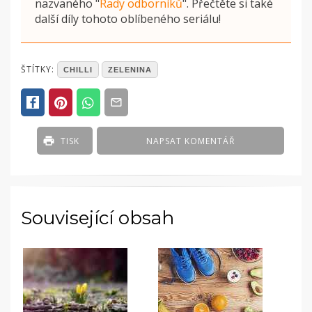
nazvaného
"
Rady odborníků
"
. Přečtěte si také
další díly tohoto oblíbeného seriálu!
POSTED
ŠTÍTKY:
CHILLI
ZELENINA
IN
ČLÁNKY
TISK
NAPSAT KOMENTÁŘ
Související obsah