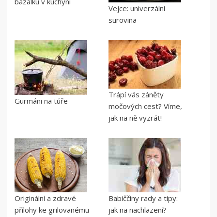
bazalku v kuchyni
Vejce: univerzální
surovina
Trápí vás záněty
Gurmáni na túře
močových cest? Víme,
jak na ně vyzrát!
Originální a zdravé
Babiččiny rady a tipy:
přílohy ke grilovanému
jak na nachlazení?