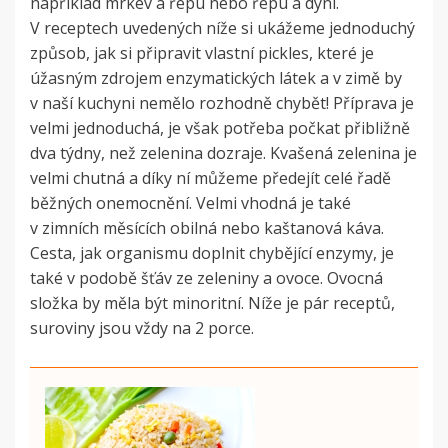
například mrkev a řepu nebo řepu a dýni.
V receptech uvedených níže si ukážeme jednoduchý
způsob, jak si připravit vlastní pickles, které je
úžasným zdrojem enzymatických látek a v zimě by
v naší kuchyni nemělo rozhodně chybět! Příprava je
velmi jednoduchá, je však potřeba počkat přibližně
dva týdny, než zelenina dozraje. Kvašená zelenina je
velmi chutná a díky ní můžeme předejít celé řadě
běžných onemocnění. Velmi vhodná je také
v zimních měsících obilná nebo kaštanová káva.
Cesta, jak organismu doplnit chybějící enzymy, je
také v podobě šťáv ze zeleniny a ovoce. Ovocná
složka by měla být minoritní. Níže je pár receptů,
suroviny jsou vždy na 2 porce.