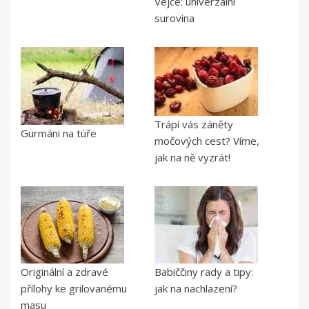
Vejce: univerzální
surovina
Trápí vás záněty
Gurmáni na túře
močových cest? Víme,
jak na ně vyzrát!
Originální a zdravé
Babiččiny rady a tipy:
přílohy ke grilovanému
jak na nachlazení?
masu