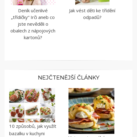
Deník učenlivé
Jak vést děti ke třídění
„třídičky“ Irči aneb co
odpadů?
jste nevěděli o
obalech z nápojových
kartonů?
NEJČTENĚJŠÍ ČLÁNKY
10 způsobů, jak využít
bazalku v kuchyni