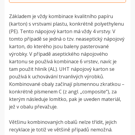
Základem je vždy kombinace kvalitního papíru
(karton) s vrstvami plastu, konkrétně polyethylenu
(PE). Tento nápojový karton má vždy 4 vrstvy. V
tomto případě se jedná o tzv. neaseptický nápojový
karton, do kterého jsou baleny pasterované
výrobky.
V případě aseptického nápojového
kartonu se používá kombinace 6 vrstev, navíc je
tam použit hliník (AL). UHT nápojový karton se
používá k uchovávání trvanlivých výrobků.
Kombinované obaly začínají písmennou zkratkou –
konkrétně písmenem C (z angl. „composite“), za
kterým následuje lomítko, pak je uveden materiál,
jež v obalu převažuje.
Většinu kombinovaných obalů nelze třídit, jejich
recyklace je totiž ve většině případů nemožná.