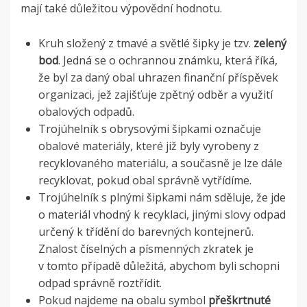
mají také důležitou výpovědní hodnotu.
Kruh složený z tmavé
a
světlé šipky
je tzv.
zelený
bod
. Jedná se o ochrannou známku, která říká,
že byl za daný obal uhrazen finanční příspěvek
organizaci, jež zajišťuje zpětný odběr a využití
obalových odpadů.
Trojúhelník s obrysovými šipkami označuje
obalové materiály, které již byly vyrobeny z
recyklovaného materiálu, a současně je lze dále
recyklovat, pokud obal správně vytřídíme.
Trojúhelník s plnými šipkami nám sděluje, že jde
o materiál vhodný k recyklaci, jinými slovy odpad
určený k třídění do barevných kontejnerů.
Znalost číselných a písmenných zkratek je
v tomto případě důležitá, abychom byli schopni
odpad správně roztřídit.
Pokud najdeme na obalu symbol
přeškrtnuté