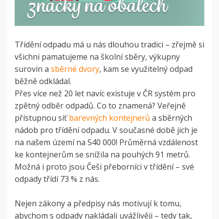
Třídění odpadu má u nás dlouhou tradici – zřejmě si
všichni pamatujeme na školní sběry, výkupny
surovin a
sběrné dvory
, kam se využitelný odpad
běžně odkládal.
Přes více než 20 let navíc existuje v ČR systém pro
zpětný odběr odpadů. Co to znamená? Veřejně
přístupnou síť
barevných kontejnerů
a sběrných
nádob pro třídění odpadu. V současné době jich je
na našem území na 540 000! Průměrná vzdálenost
ke kontejnerům se snížila na pouhých 91 metrů.
Možná i proto jsou Češi přeborníci v třídění – své
odpady třídí 73 % z nás.
Nejen zákony a předpisy nás motivují k tomu,
abychom s odpady nakládali uvážlivěji – tedy tak,