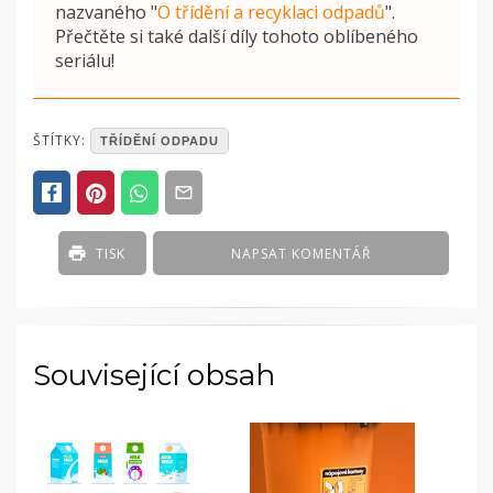
nazvaného
"
O třídění a recyklaci odpadů
"
.
Přečtěte si také další díly tohoto oblíbeného
seriálu!
POSTED
ŠTÍTKY:
TŘÍDĚNÍ ODPADU
IN
ČLÁNKY
TISK
NAPSAT KOMENTÁŘ
Související obsah