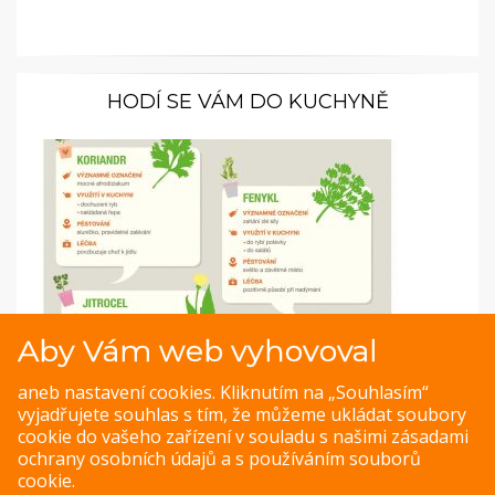
HODÍ SE VÁM DO KUCHYNĚ
Aby Vám web vyhovoval
Infografiky: Méně používané bylinky v kuchyni
aneb nastavení cookies. Kliknutím na „Souhlasím“
vyjadřujete souhlas s tím, že můžeme ukládat soubory
Bylinky jsou skvělé nejen na ochucení pokrmů, ale využijete
cookie do vašeho zařízení v souladu s našimi
zásadami
jej i při léčbě nemocí.
ochrany osobních údajů
a s
používáním souborů
cookie
.