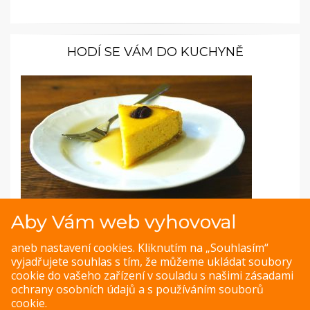
HODÍ SE VÁM DO KUCHYNĚ
Aby Vám web vyhovoval
Fotopostup: Dýňový koláč s pekanovými
ořechy a javorovým sirupem
aneb nastavení cookies. Kliknutím na „Souhlasím“
vyjadřujete souhlas s tím, že můžeme ukládat soubory
Sladký dýňový koláč se inspiroval tradicí Díkuvzdání. Stějně
cookie do vašeho zařízení v souladu s našimi
zásadami
tak výborný bude i s vlašskými ořechy z české zahrádky.
ochrany osobních údajů
a s
používáním souborů
cookie
.