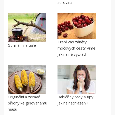
surovina
Trápí vás záněty
Gurmáni na túře
močových cest? Víme,
jak na ně vyzrát!
Originální a zdravé
Babiččiny rady a tipy:
přílohy ke grilovanému
jak na nachlazení?
masu