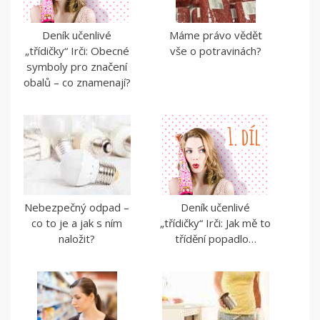
Deník učenlivé
Máme právo vědět
„třídičky“ Irči: Obecné
vše o potravinách?
symboly pro značení
obalů – co znamenají?
Nebezpečný odpad –
Deník učenlivé
co to je a jak s ním
„třídičky“ Irči: Jak mě to
naložit?
třídění popadlo…