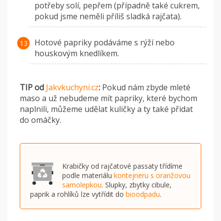
potřeby solí, pepřem (případně také cukrem,
pokud jsme neměli příliš sladká rajčata).
Hotové papriky podáváme s rýží nebo
houskovým knedlíkem.
TIP od
Jakvkuchyni.cz
:
Pokud nám zbyde mleté
maso a už nebudeme mít papriky, které bychom
naplnili, můžeme udělat kuličky a ty také přidat
do omáčky.
Krabičky od rajčatové passaty třídíme
podle materiálu
kontejneru s oranžovou
samolepkou
. Slupky, zbytky cibule,
paprik a rohlíků lze vytřídit do
bioodpadu
.