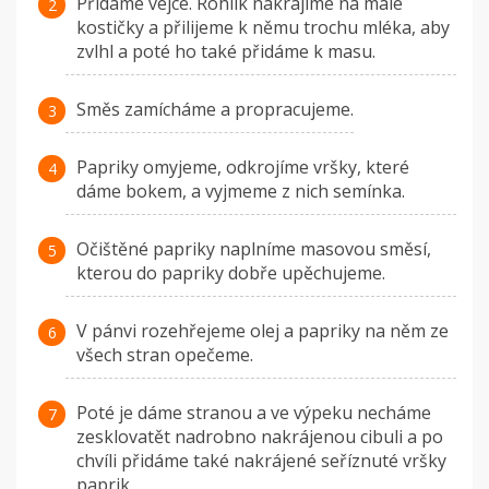
Přidáme vejce. Rohlík nakrájíme na malé
kostičky a přilijeme k němu trochu mléka, aby
zvlhl a poté ho také přidáme k masu.
Směs zamícháme a propracujeme.
Papriky omyjeme, odkrojíme vršky, které
dáme bokem, a vyjmeme z nich semínka.
Očištěné papriky naplníme masovou směsí,
kterou do papriky dobře upěchujeme.
V pánvi rozehřejeme olej a papriky na něm ze
všech stran opečeme.
Poté je dáme stranou a ve výpeku necháme
zesklovatět nadrobno nakrájenou cibuli a po
chvíli přidáme také nakrájené seříznuté vršky
paprik.