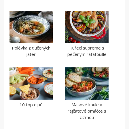
Polévka z tlučených
Kuřecí supreme s
jater
pečeným ratatouille
10 top dipů
Masové koule v
rajčatové omáčce s
cizrnou