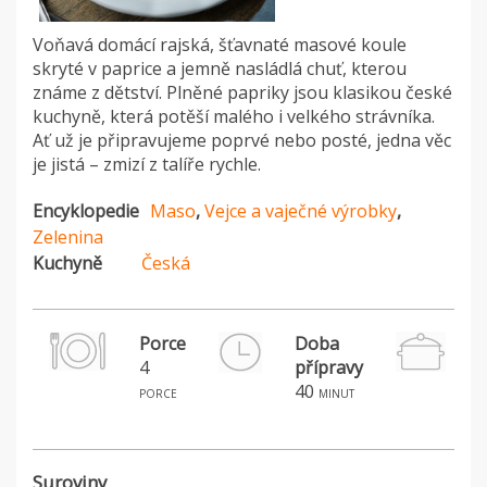
Voňavá domácí rajská, šťavnaté masové koule
skryté v paprice a jemně nasládlá chuť, kterou
známe z dětství. Plněné papriky jsou klasikou české
kuchyně, která potěší malého i velkého strávníka.
Ať už je připravujeme poprvé nebo posté, jedna věc
je jistá – zmizí z talíře rychle.
Encyklopedie
Maso
,
Vejce a vaječné výrobky
,
Zelenina
Kuchyně
Česká
Porce
Doba
4
přípravy
H
40
porce
minut
Suroviny