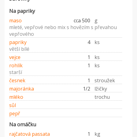
Na papriky
maso
cca 500
g
mleté, vepřové nebo mix s hovězím s převahou
vepřového
papriky
4
ks
větší bílé
vejce
1
ks
rohlík
1
ks
starší
česnek
1
stroužek
majoránka
1/2
lžičky
mléko
trochu
sůl
pepř
Na omáčku
rajčatová passata
1
kg