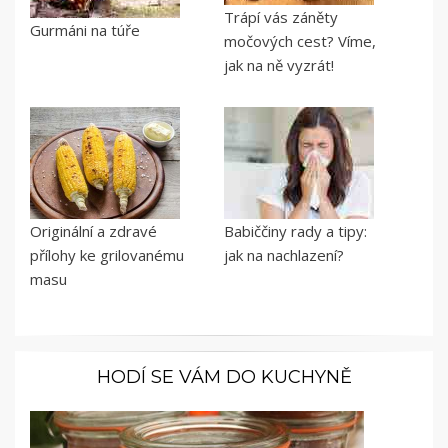
Trápí vás záněty
Gurmáni na túře
močových cest? Víme,
jak na ně vyzrát!
Originální a zdravé
Babiččiny rady a tipy:
přílohy ke grilovanému
jak na nachlazení?
masu
HODÍ SE VÁM DO KUCHYNĚ