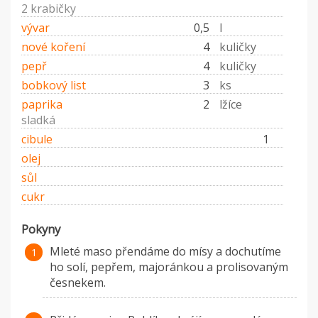
2 krabičky
vývar
0,5
l
nové koření
4
kuličky
pepř
4
kuličky
bobkový list
3
ks
paprika
2
lžíce
sladká
cibule
1
olej
sůl
cukr
Pokyny
Mleté maso přendáme do mísy a dochutíme
ho solí, pepřem, majoránkou a prolisovaným
česnekem.