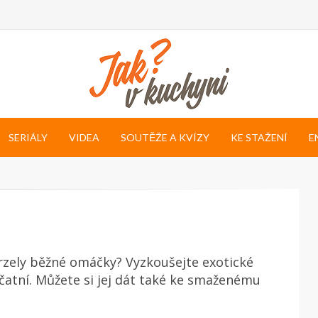
SERIÁLY
VIDEA
SOUTĚŽE A KVÍZY
KE STAŽENÍ
E
zely běžné omáčky? Vyzkoušejte exotické
čatní. Můžete si jej dát také ke smaženému