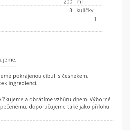
200
ml
3
kuličky
1
ujeme.
hneme pokrájenou cibuli s česnekem,
ek ingrediencí.
avíčkujeme a obrátíme vzhůru dnem. Výborné
o pečenému, doporučujeme také jako přílohu