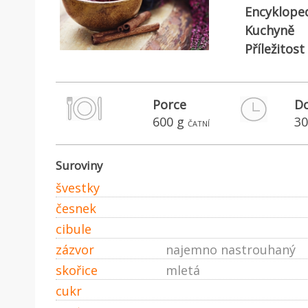
Encyklope
Kuchyně
Příležitost
Porce
Do
600 g
30
čatní
Suroviny
švestky
česnek
cibule
zázvor
najemno nastrouhaný
skořice
mletá
cukr