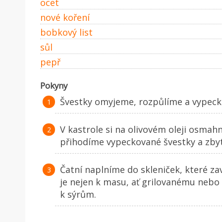
ocet
nové koření
bobkový list
sůl
pepř
Pokyny
Švestky omyjeme, rozpůlíme a vypeck
V kastrole si na olivovém oleji osma
přihodíme vypeckované švestky a zbyt
Čatní naplníme do skleniček, které z
je nejen k masu, ať grilovanému neb
k sýrům.