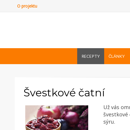
O projektu
RECEPTY
ČLÁNKY
Švestkové čatní
Už vás omr
švestkové 
sýru.