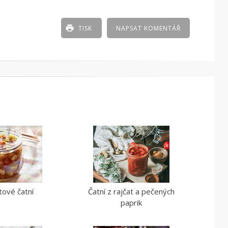
TISK
NAPSAT KOMENTÁŘ
tové čatní
Čatní z rajčat a pečených
paprik