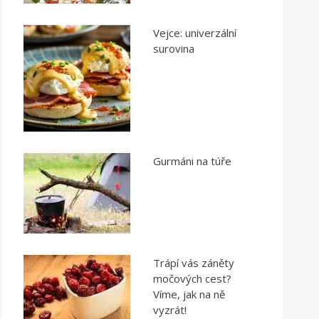
Vejce: univerzální
surovina
Gurmáni na túře
Trápí vás záněty
močových cest?
Víme, jak na ně
vyzrát!