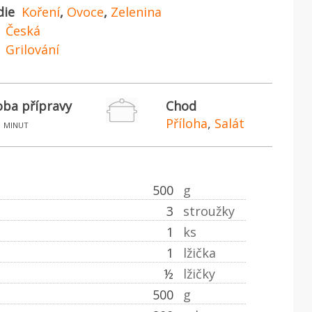
die
Koření
,
Ovoce
,
Zelenina
Česká
Grilování
ba přípravy
Chod
Příloha
,
Salát
minut
500
g
3
stroužky
1
ks
1
lžička
½
lžičky
500
g