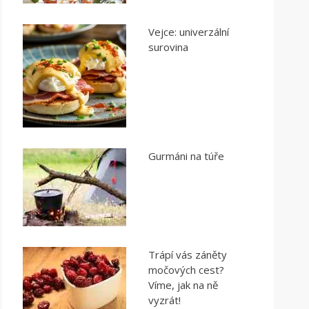
Vejce: univerzální
surovina
Gurmáni na túře
Trápí vás záněty
močových cest?
Víme, jak na ně
vyzrát!