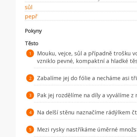
sůl
pepř
Pokyny
Těsto
Mouku, vejce, sůl a případně trošku 
vzniklo pevné, kompaktní a hladké těs
Zabalíme jej do fólie a necháme asi tři
Pak jej rozdělíme na díly a vyválíme z 
Na delší stěnu naznačíme rádýlkem čtyř
Mezi rysky nastříkáme úměrné množstv