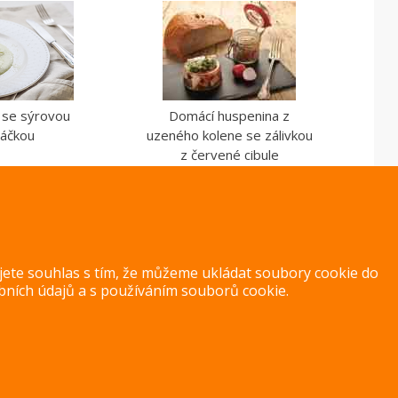
i se sýrovou
Domácí huspenina z
áčkou
uzeného kolene se zálivkou
z červené cibule
ujete souhlas s tím, že můžeme ukládat soubory cookie do
bních údajů
a s
používáním souborů cookie
.
Copyright 2014 – 2026 –
Jak v kuchyni
Zásady ochrany osobních úd