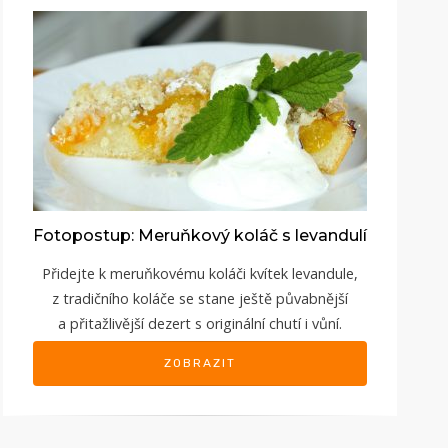
Fotopostup: Meruňkový koláč s levandulí
Přidejte k meruňkovému koláči kvítek levandule,
z tradičního koláče se stane ještě půvabnější
a přitažlivější dezert s originální chutí i vůní.
ZOBRAZIT