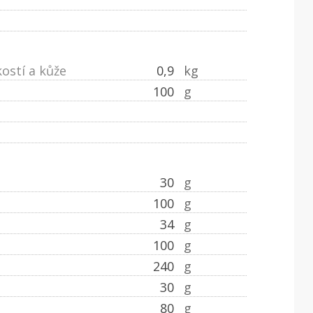
ostí a kůže
0,9
kg
100
g
30
g
100
g
34
g
100
g
240
g
30
g
80
g