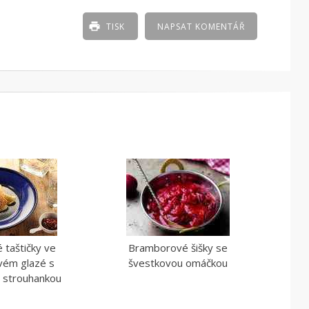
TISK
NAPSAT KOMENTÁŘ
 taštičky ve
Bramborové šišky se
ovém glazé s
švestkovou omáčkou
 strouhankou