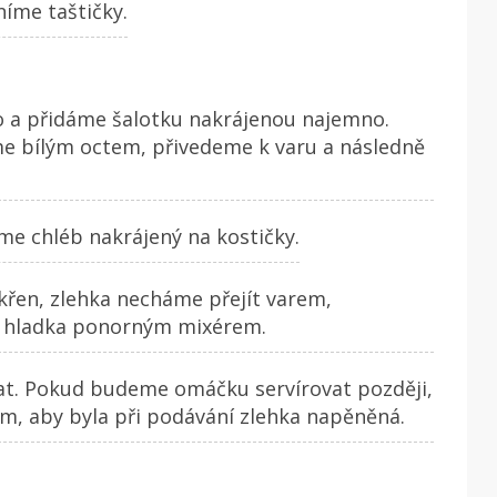
níme taštičky.
 a přidáme šalotku nakrájenou najemno.
me bílým octem, přivedeme k varu a následně
me chléb nakrájený na kostičky.
křen, zlehka necháme přejít varem,
 hladka ponorným mixérem.
t. Pokud budeme omáčku servírovat později,
em, aby byla při podávání zlehka napěněná.