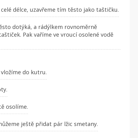
celé délce, uzavřeme tím těsto jako taštičku.
těsto dotýká, a rádýlkem rovnoměrně
taštiček. Pak vaříme ve vroucí osolené vodě
 vložíme do kutru.
ty.
ě osolíme.
můžeme ještě přidat pár lžic smetany.