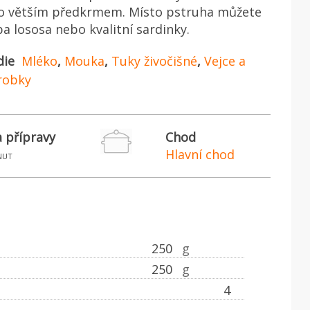
bo větším předkrmem. Místo pstruha můžete
ba lososa nebo kvalitní sardinky.
die
Mléko
,
Mouka
,
Tuky živočišné
,
Vejce a
robky
 přípravy
Chod
Hlavní chod
nut
250
g
250
g
4