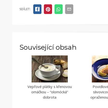
SDÍLET:
Související obsah
Vepřové plátky s křenovou
Povidlové
omáčkou – “olomócká”
slivovic
dobrota
opraženou