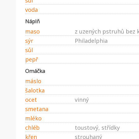
sůl
voda
Náplň
maso
z uzených pstruhů bez k
sýr
Philadelphia
sůl
pepř
Omáčka
máslo
šalotka
ocet
vinný
smetana
mléko
chléb
toustový, střídky
křen
strouhaný