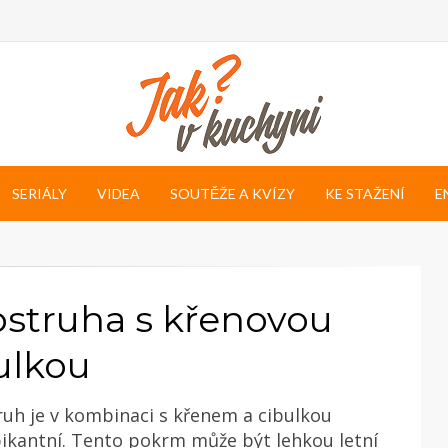
SERIÁLY
VIDEA
SOUTĚŽE A KVÍZY
KE STAŽENÍ
E
pstruha s křenovou
ulkou
uh je v kombinaci s křenem a cibulkou
ikantní. Tento pokrm může být lehkou letní