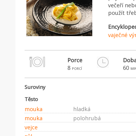
večeří ne
použít tře
Encyklope
vaječné vý
Porce
Doba
8
60
porcí
mi
Suroviny
Těsto
mouka
hladká
mouka
polohrubá
vejce