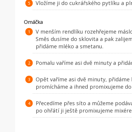
Vložíme ji do cukrářského pytlíku a pl
Omáčka
V menším rendlíku rozehřejeme máslo
Směs dusíme do sklovita a pak zalije
přidáme mléko a smetanu.
Pomalu vaříme asi dvě minuty a přidá
Opět vaříme asi dvě minuty, přidáme 
promícháme a ihned promixujeme do
Přecedíme přes síto a můžeme podáva
po ohřátí ji ještě promixujeme mixér