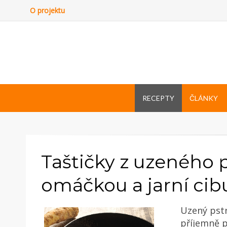
O projektu
RECEPTY
ČLÁNKY
Taštičky z uzeného 
omáčkou a jarní cib
Uzený pstr
příjemně p