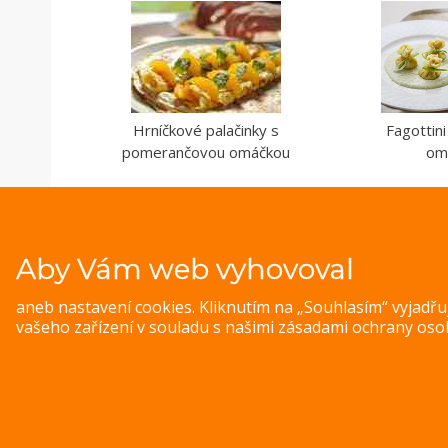
Hrníčkové palačinky s
Fagottin
pomerančovou omáčkou
om
Aby Vám web vyhovoval
aneb nastavení cookies. Kliknutím na „Souhlasím“ vyjadř
vašeho zařízení v souladu s našimi
zásadami ochrany oso
© 
Magazine WordPress Themes
by DesignOrbital