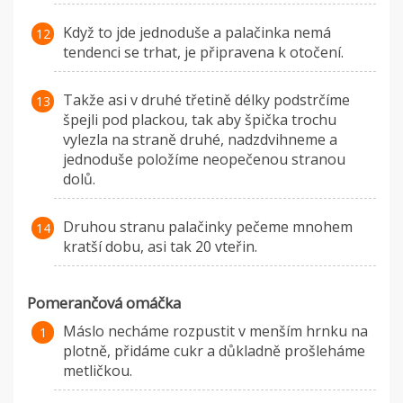
Když to jde jednoduše a palačinka nemá
tendenci se trhat, je připravena k otočení.
Takže asi v druhé třetině délky podstrčíme
špejli pod plackou, tak aby špička trochu
vylezla na straně druhé, nadzdvihneme a
jednoduše položíme neopečenou stranou
dolů.
Druhou stranu palačinky pečeme mnohem
kratší dobu, asi tak 20 vteřin.
Pomerančová omáčka
Máslo necháme rozpustit v menším hrnku na
plotně, přidáme cukr a důkladně prošleháme
metličkou.