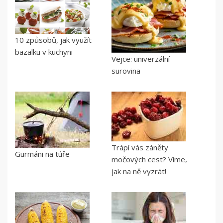
10 způsobů, jak využít
bazalku v kuchyni
Vejce: univerzální
surovina
Trápí vás záněty
Gurmáni na túře
močových cest? Víme,
jak na ně vyzrát!