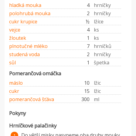
hladká mouka
4
hrníčky
polohrubá mouka
2
hrníčky
cukr krupice
½
lžíce
vejce
4
ks
žloutek
1
ks
plnotučné mléko
7
hrníčků
studená voda
2
hrníčky
sůl
1
špetka
Pomerančová omáčka
máslo
10
lžic
cukr
15
lžic
pomerančová šťáva
300
ml
Pokyny
Hrníčkové palačinky
Do větší misky nasypeme oba druhy mouky,