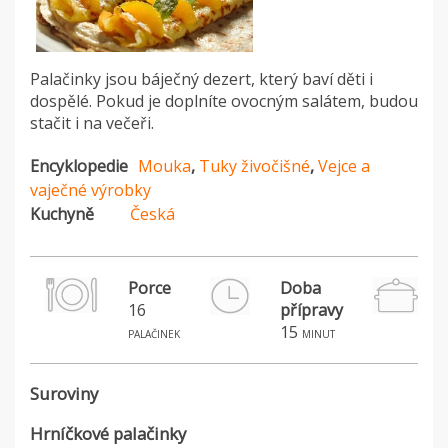
Palačinky jsou báječný dezert, který baví děti i
dospělé. Pokud je doplníte ovocným salátem, budou
stačit i na večeři.
Encyklopedie
Mouka
,
Tuky živočišné
,
Vejce a
vaječné výrobky
Kuchyně
Česká
Porce
Doba
16
přípravy
15
palačinek
minut
Suroviny
Hrníčkové palačinky