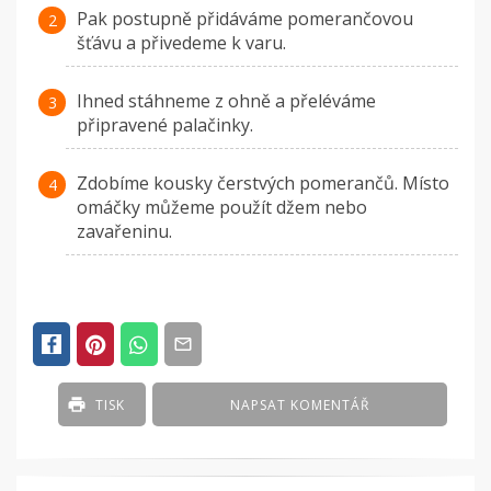
Pak postupně přidáváme pomerančovou
šťávu a přivedeme k varu.
Ihned stáhneme z ohně a přeléváme
připravené palačinky.
Zdobíme kousky čerstvých pomerančů. Místo
omáčky můžeme použít džem nebo
zavařeninu.
TISK
NAPSAT KOMENTÁŘ