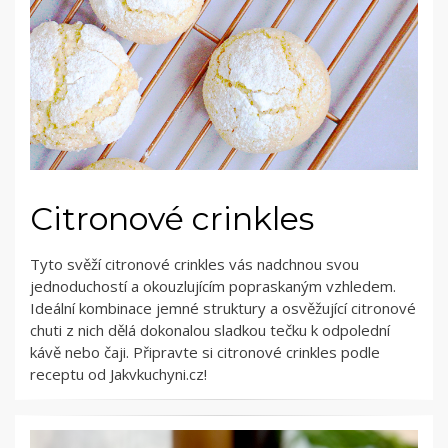
Citronové crinkles
Tyto svěží citronové crinkles vás nadchnou svou
jednoduchostí a okouzlujícím popraskaným vzhledem.
Ideální kombinace jemné struktury a osvěžující citronové
chuti z nich dělá dokonalou sladkou tečku k odpolední
kávě nebo čaji. Připravte si citronové crinkles podle
receptu od Jakvkuchyni.cz!