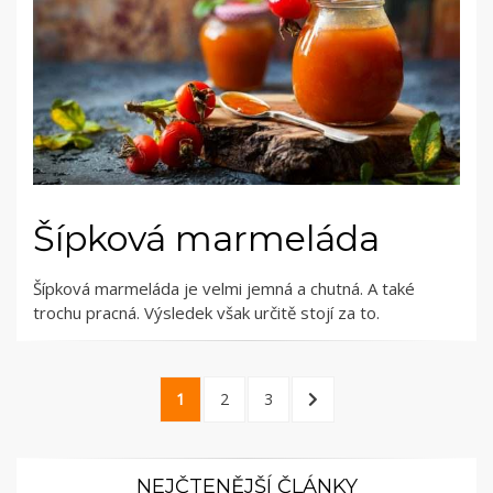
Šípková marmeláda
Šípková marmeláda je velmi jemná a chutná. A také
trochu pracná. Výsledek však určitě stojí za to.
Stránkování
PAGE
PAGE
PAGE
NEXT
1
2
3
příspěvků
PAGE
NEJČTENĚJŠÍ ČLÁNKY