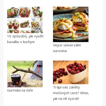
10 způsobů, jak využít
bazalku v kuchyni
Vejce: univerzální
surovina
Trápí vás záněty
Gurmáni na túře
močových cest? Víme,
jak na ně vyzrát!