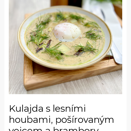
Kulajda s lesními
houbami, pošírovaným
vejcem a brambory