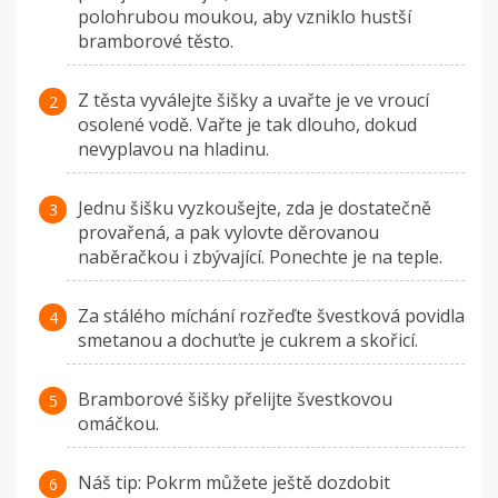
polohrubou moukou, aby vzniklo hustší
bramborové těsto.
Z těsta vyválejte šišky a uvařte je ve vroucí
osolené vodě. Vařte je tak dlouho, dokud
nevyplavou na hladinu.
Jednu šišku vyzkoušejte, zda je dostatečně
provařená, a pak vylovte děrovanou
naběračkou i zbývající. Ponechte je na teple.
Za stálého míchání rozřeďte švestková povidla
smetanou a dochuťte je cukrem a skořicí.
Bramborové šišky přelijte švestkovou
omáčkou.
Náš tip: Pokrm můžete ještě dozdobit