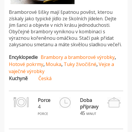
Bramborové šišky mají špatnou pověst, kterou
získaly jako typické jídlo ze školních jídelen. Dejte
jim šanci a objevte v nich krásu jednoduchosti.
Obyčejné brambory vyniknou v kombinaci s
výraznou kořeněnou omáčkou. Stačí pak přidat
zakysanou smetanu a máte skvělou sladkou večeři.
Encyklopedie
Brambory a bramborové výrobky
,
Hotové pokrmy
,
Mouka
,
Tuky živočišné
,
Vejce a
vaječné výrobky
Kuchyně
Česká
Porce
Doba
4
přípravy
H
45
porce
minut