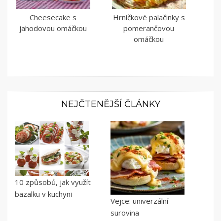
Cheesecake s
Hrníčkové palačinky s
jahodovou omáčkou
pomerančovou
omáčkou
NEJČTENĚJŠÍ ČLÁNKY
10 způsobů, jak využít
bazalku v kuchyni
Vejce: univerzální
surovina