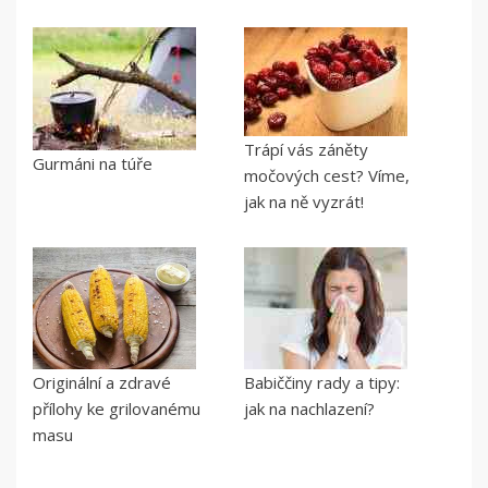
Trápí vás záněty
Gurmáni na túře
močových cest? Víme,
jak na ně vyzrát!
Originální a zdravé
Babiččiny rady a tipy:
přílohy ke grilovanému
jak na nachlazení?
masu