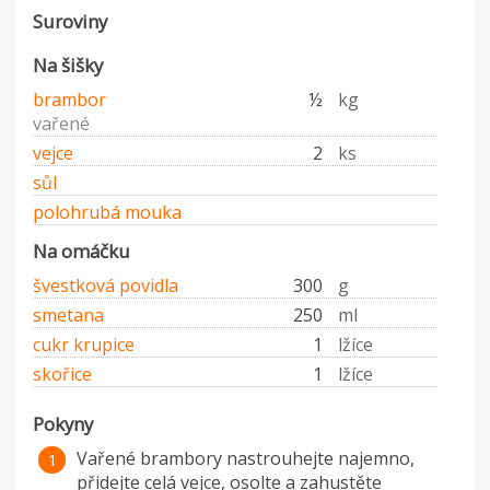
Suroviny
Na šišky
brambor
½
kg
vařené
vejce
2
ks
sůl
polohrubá mouka
Na omáčku
švestková povidla
300
g
smetana
250
ml
cukr krupice
1
lžíce
skořice
1
lžíce
Pokyny
Vařené brambory nastrouhejte najemno,
přidejte celá vejce, osolte a zahustěte