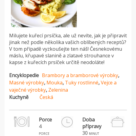
Milujete kuřecí prsíčka, ale už nevíte, jak je připravit
jinak než podle několika vašich oblíbených receptů?
V tom případě vyzkoušejte ten náš! Česnekovému
máslu, křupavé slanině a zlatavé strouhance v
kapse z kuřecích prsíček určitě neodoláte!
Encyklopedie
Brambory a bramborové výrobky
,
Masné výrobky
,
Mouka
,
Tuky rostlinné
,
Vejce a
vaječné výrobky
,
Zelenina
Kuchyně
Česká
Porce
Doba
4
přípravy
H
30
porce
minut