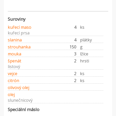
Suroviny
kuřecí maso
4
ks
kuřecí prsa
slanina
4
plátky
strouhanka
150
g
mouka
3
lžíce
špenát
2
hrsti
listový
vejce
2
ks
citrón
2
ks
olivový olej
olej
slunečnicový
Speciální máslo