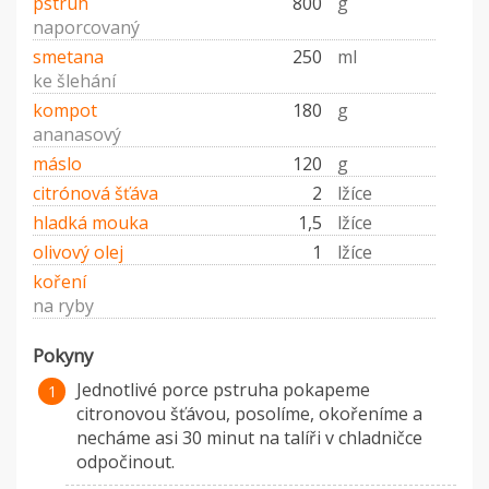
pstruh
800
g
naporcovaný
smetana
250
ml
ke šlehání
kompot
180
g
ananasový
máslo
120
g
citrónová šťáva
2
lžíce
hladká mouka
1,5
lžíce
olivový olej
1
lžíce
koření
na ryby
Pokyny
Jednotlivé porce pstruha pokapeme
citronovou šťávou, posolíme, okořeníme a
necháme asi 30 minut na talíři v chladničce
odpočinout.