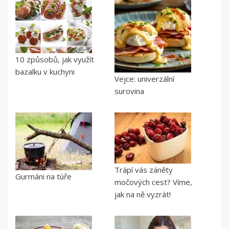
10 způsobů, jak využít
bazalku v kuchyni
Vejce: univerzální
surovina
Trápí vás záněty
Gurmáni na túře
močových cest? Víme,
jak na ně vyzrát!