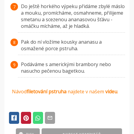
Do ještě horkého výpeku přidáme zbylé máslo
a mouku, promícháme, osmahneme, přilijeme
smetanu a scezenou ananasovou šťávu -
omáčku mícháme, až je hladká.
Pak do ní vložíme kousky ananasu a
osmažené porce pstruha.
Podáváme s americkými brambory nebo
nasucho pečenou bagetkou.
Návod
filetování pstruha
najdete v našem
videu
.