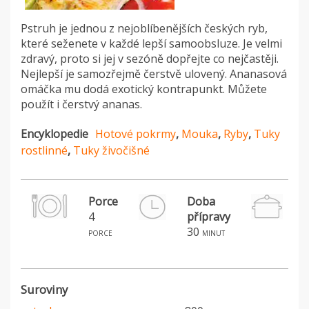
Pstruh je jednou z nejoblíbenějších českých ryb,
které seženete v každé lepší samoobsluze. Je velmi
zdravý, proto si jej v sezóně dopřejte co nejčastěji.
Nejlepší je samozřejmě čerstvě ulovený. Ananasová
omáčka mu dodá exotický kontrapunkt. Můžete
použít i čerstvý ananas.
Encyklopedie
Hotové pokrmy
,
Mouka
,
Ryby
,
Tuky
rostlinné
,
Tuky živočišné
Porce
Doba
4
přípravy
H
30
porce
minut
Suroviny