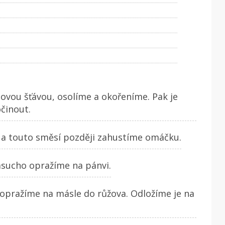
vou šťávou, osolíme a okořeníme. Pak je
činout.
a touto směsí později zahustíme omáčku.
sucho opražíme na pánvi.
opražíme na másle do růžova. Odložíme je na