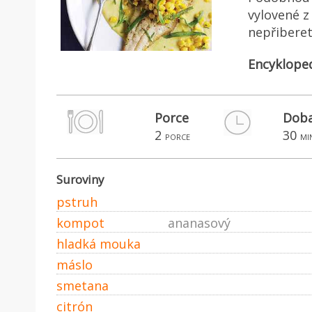
vylovené z
nepřibere
Encyklope
Porce
Doba
2
30
porce
mi
Suroviny
pstruh
kompot
ananasový
hladká mouka
máslo
smetana
citrón