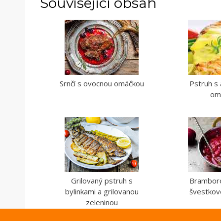
Související obsah
Srnčí s ovocnou omáčkou
Pstruh s
om
Grilovaný pstruh s
Bramboro
bylinkami a grilovanou
švestko
zeleninou