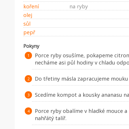
koření
na ryby
olej
sůl
pepř
Pokyny
Porce ryby osušíme, pokapeme citrono
necháme asi půl hodiny v chladu odpo
Do třetiny másla zapracujeme mouku 
Scedíme kompot a kousky ananasu na
Porce ryby obalíme v hladké mouce a 
nahřátý talíř.