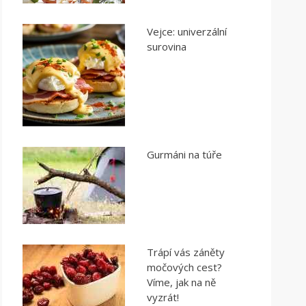
Vejce: univerzální
surovina
Gurmáni na túře
Trápí vás záněty
močových cest?
Víme, jak na ně
vyzrát!