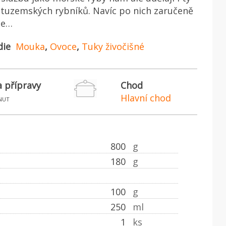
 tuzemských rybníků. Navíc po nich zaručeně
te…
die
Mouka
,
Ovoce
,
Tuky živočišné
 přípravy
Chod
Hlavní chod
nut
800
g
180
g
100
g
250
ml
1
ks