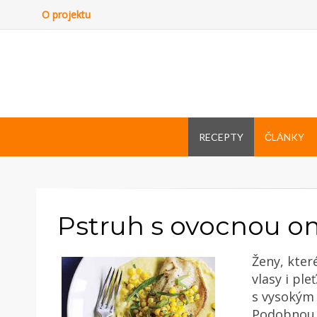
O projektu
RECEPTY
ČLÁNKY
Pstruh s ovocnou 
Ženy, kter
vlasy i ple
s vysokým
Podobnou s