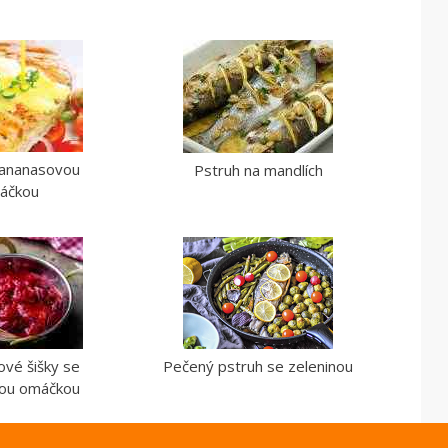
 ananasovou
Pstruh na mandlích
áčkou
vé šišky se
Pečený pstruh se zeleninou
vou omáčkou