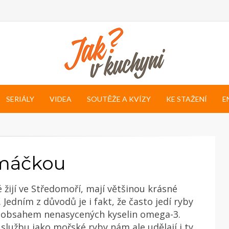
SERIÁLY
VIDEA
SOUTĚŽE A KVÍZY
KE STAŽENÍ
E
omáčkou
é žijí ve Středomoří, mají většinou krásné
ť. Jedním z důvodů je i fakt, že často jedí ryby
 obsahem nenasycených kyselin omega-3.
lužbu jako mořské ryby nám ale udělají i ty