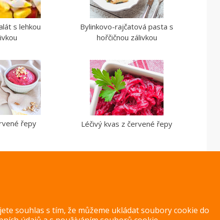
lát s lehkou
Bylinkovo-rajčatová pasta s
livkou
hořčičnou zálivkou
ervené řepy
Léčivý kvas z červené řepy
ujete souhlas s tím, že můžeme ukládat soubory cookie do