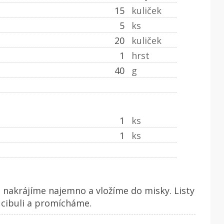
15
kuliček
5
ks
20
kuliček
1
hrst
40
g
1
ks
1
ks
i nakrájíme najemno a vložíme do misky. Listy
 cibuli a promícháme.