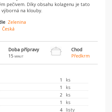
ým pečivem. Díky obsahu kolagenu je tato
 výborná na klouby.
die
Zelenina
Česká
Doba přípravy
Chod
15
Předkrm
minut
1
ks
1
ks
2
ks
1
ks
4
listy