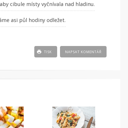
by cibule místy vyčnívala nad hladinu.
me asi půl hodiny odležet.
TISK
NAPSAT KOMENTÁŘ