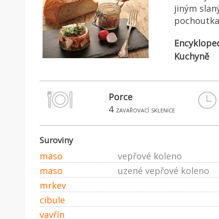
jiným slan
pochoutka
Encyklope
Kuchyně
Porce
4
zavařovací sklenice
Suroviny
maso
vepřové koleno
maso
uzené vepřové koleno
mrkev
cibule
vavřín