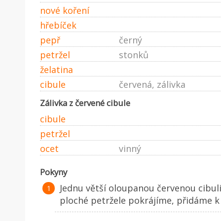
nové koření
hřebíček
pepř
černý
petržel
stonků
želatina
cibule
červená, zálivka
Zálivka z červené cibule
cibule
petržel
ocet
vinný
Pokyny
Jednu větší oloupanou červenou cibul
ploché petržele pokrájíme, přidáme k