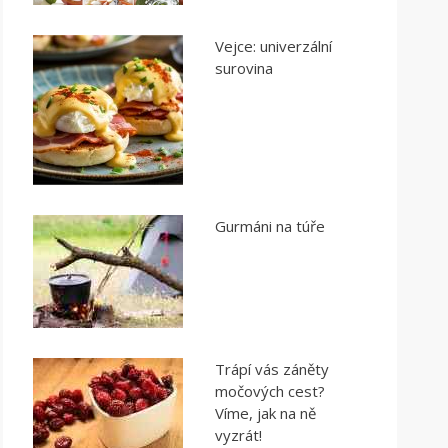
Vejce: univerzální
surovina
Gurmáni na túře
Trápí vás záněty
močových cest?
Víme, jak na ně
vyzrát!