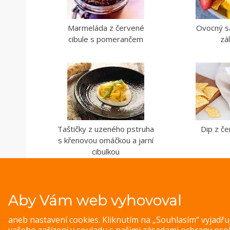
Marmeláda z červené
Ovocný sa
cibule s pomerančem
zá
Taštičky z uzeného pstruha
Dip z č
s křenovou omáčkou a jarní
cibulkou
Aby Vám web vyhovoval
aneb nastavení cookies. Kliknutím na „Souhlasím“ vyjadř