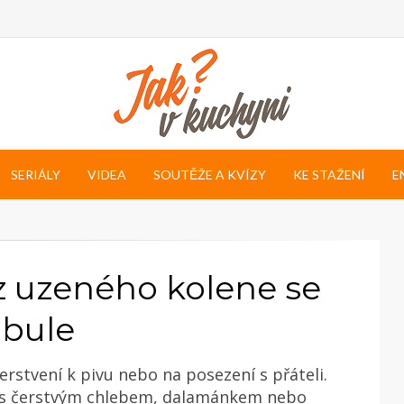
SERIÁLY
VIDEA
SOUTĚŽE A KVÍZY
KE STAŽENÍ
E
 uzeného kolene se
ibule
erstvení k pivu nebo na posezení s přáteli.
 s čerstvým chlebem, dalamánkem nebo