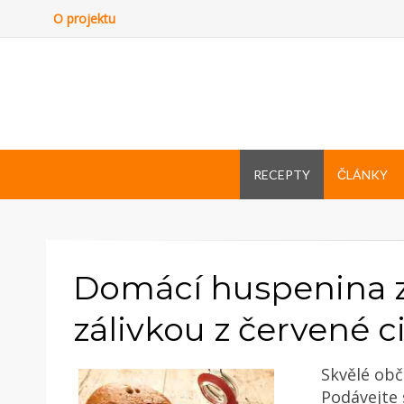
O projektu
RECEPTY
ČLÁNKY
Domácí huspenina z
zálivkou z červené c
Skvělé obč
Podávejte