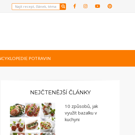
NCYKLOPEDIE POTRAVIN
NEJČTENĚJŠÍ ČLÁNKY
10 způsobů, jak
využít bazalku v
kuchyni