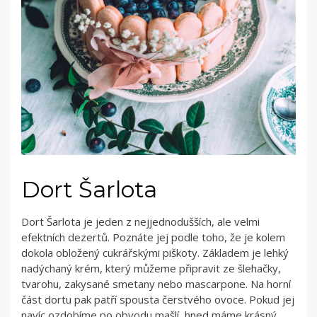
Dort Šarlota
Dort Šarlota je jeden z nejjednodušších, ale velmi
efektních dezertů. Poznáte jej podle toho, že je kolem
dokola obložený cukrářskými piškoty. Základem je lehký
nadýchaný krém, který můžeme připravit ze šlehačky,
tvarohu, zakysané smetany nebo mascarpone. Na horní
část dortu pak patří spousta čerstvého ovoce. Pokud jej
navíc ozdobíme po obvodu mašlí, hned máme krásný