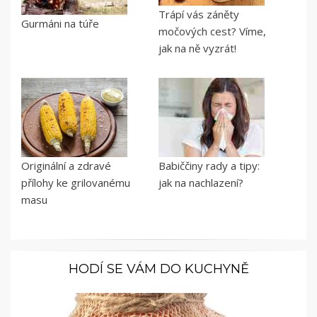
Trápí vás záněty
Gurmáni na túře
močových cest? Víme,
jak na ně vyzrát!
Originální a zdravé
Babiččiny rady a tipy:
přílohy ke grilovanému
jak na nachlazení?
masu
HODÍ SE VÁM DO KUCHYNĚ